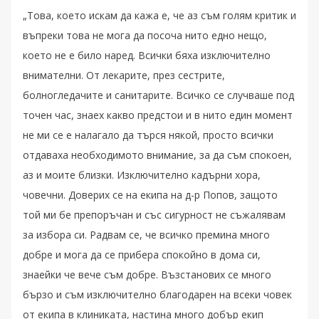
„Това, което искам да кажа е, че аз съм голям критик и
въпреки това не мога да посоча нито едно нещо,
което не е било наред. Всички бяха изключително
внимателни. От лекарите, през сестрите,
болногледачите и санитарите. Всичко се случваше под
точен час, знаех какво предстои и в нито един момент
не ми се е налагало да търся някой, просто всички
отдаваха необходимото внимание, за да съм спокоен,
аз и моите близки. Изключително кадърни хора,
човечни. Доверих се на екипа на д-р Попов, защото
той ми бе препоръчан и със сигурност не съжалявам
за избора си. Радвам се, че всичко премина много
добре и мога да се прибера спокойно в дома си,
знаейки че вече съм добре. Възстанових се много
бързо и съм изключително благодарен на всеки човек
от екипа в клиниката, настина много добър екип