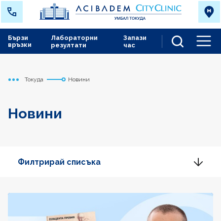
Бързи
Лабораторни
Запази
връзки
резултати
час
Men
Токуда
Новини
Начало
Новини
Филтрирай списъка