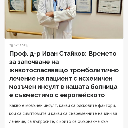
29 окт 2023
Проф. д-р Иван Стайков: Времето
за започване на
животоспасяващо тромболитично
лечение на пациент с исхемичен
мозъчен инсулт в нашата болница
е съвместимо с европейското
Какво е мозъчен инсулт, какви са рисковите фактори,
кои са симптомите и какви са съвременните начини за
лечение, са въпросите, с които се обърнахме към