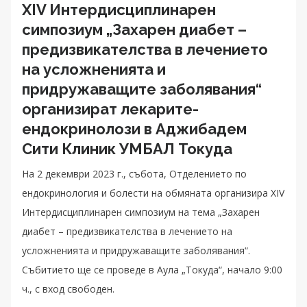
XIV Интердисциплинарен
симпозиум „Захарен диабет –
предизвикателства в лечението
на усложненията и
придружаващите заболявания“
организират лекарите-
ендокринолози в Аджибадем
Сити Клиник УМБАЛ Токуда
На 2 декември 2023 г., събота, Отделението по
ендокринология и болести на обмяната организира XIV
Интердисциплинарен симпозиум на тема „Захарен
диабет – предизвикателства в лечението на
усложненията и придружаващите заболявания“.
Събитието ще се проведе в Аула „Токуда“, начало 9:00
ч., с вход свободен.