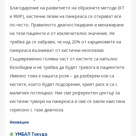
Благодарение на развитието на образните методи (КТ
и ЯМР), кистични лезии на панкреаса се откриват все
по-често. Правилното диагностициране и менажиране
на тези пациенти е от изключително значение. Не
трябва да се забравя, че над 20% от карциномите на
панкреаса възникват от кистични неоплазии.
Същевременно голяма част от кистите са напълно
безобидни и не трябва да будят тревога в пациентите.
Именно това е нашата роля – да разберем кои са
кистите, които будят подозрение, крият риск и са с
малигнен потенциал. Ние сме референтен център за
кистични тумори на панкреаса и сме се заели наистина
сериозно с тази диагноза.
Иновации
УМБАЛ Токуда