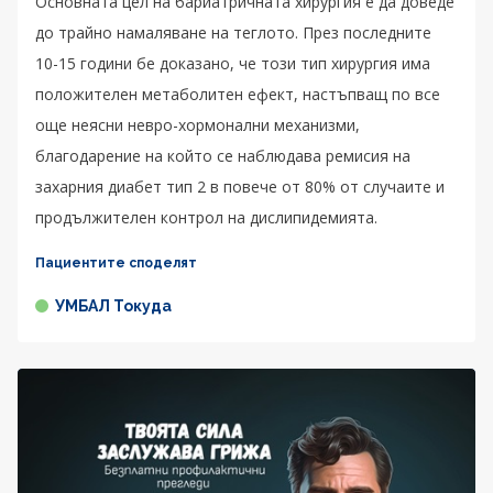
Основната цел на бариатричната хирургия е да доведе
до трайно намаляване на теглото. През последните
10-15 години бе доказано, че този тип хирургия има
положителен метаболитен ефект, настъпващ по все
още неясни невро-хормонални механизми,
благодарение на който се наблюдава ремисия на
захарния диабет тип 2 в повече от 80% от случаите и
продължителен контрол на дислипидемията.
Пациентите споделят
УМБАЛ Токуда