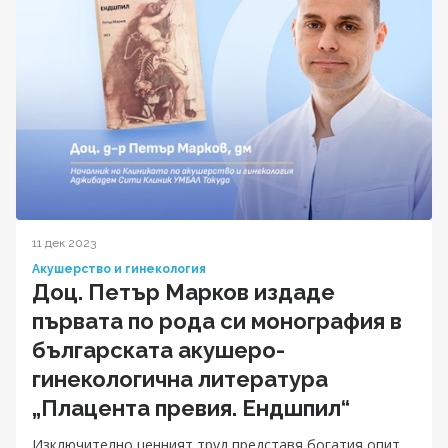
11 дек 2023
Акушерство и гинекология
Доц. Петър Марков издаде
първата по рода си монография в
българската акушеро-
гинекологична литература
„Плацента превия. Ендшпил“
Изключително ценният труд представя богатия опит