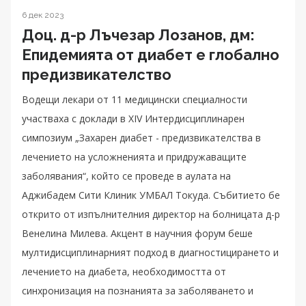
6 дек 2023
Доц. д-р Лъчезар Лозанов, дм:
Eпидемията от диабет е глобално
предизвикателство
Водещи лекари от 11 медицински специалности
участваха с доклади в XIV Интердисциплинарен
симпозиум „Захарен диабет - предизвикателства в
лечението на усложненията и придружаващите
заболявания“, който се проведе в аулата на
Аджибадем Сити Клиник УМБАЛ Токуда. Събитието бе
открито от изпълнителния директор на болницата д-р
Венелина Милева. Акцент в научния форум беше
мултидисциплинарният подход в диагностицирането и
лечението на диабета, необходимостта от
синхронизация на познанията за заболяването и