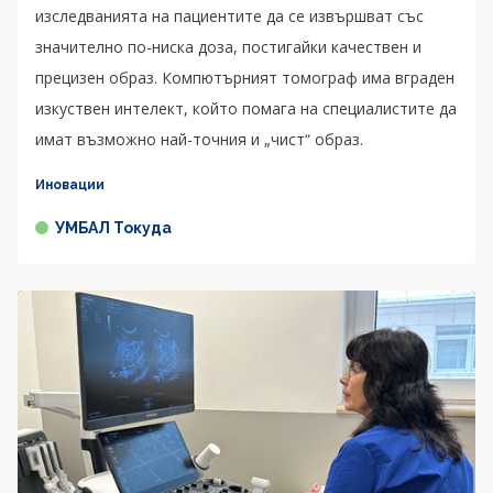
изследванията на пациентите да се извършват със
значително по-ниска доза, постигайки качествен и
прецизен образ. Компютърният томограф има вграден
изкуствен интелект, който помага на специалистите да
имат възможно най-точния и „чист“ образ.
Иновации
УМБАЛ Токуда