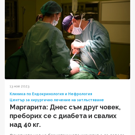
13 ное 2023
Клиника по Ендокринология и Нефрология
Център за хирургично лечение на затлъстяване
Маргарита: Днес съм друг човек,
преборих се с диабета и свалих
над 40 кг.