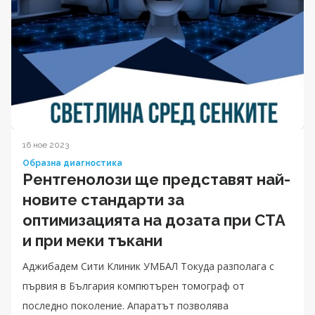
16 ное 2023
Образна диагностика
Рентгенолози ще представят най-
новите стандарти за
оптимизацията на дозата при CTA
и при меки тъкани
Аджибадем Сити Клиник УМБАЛ Токуда разполага с
първия в България компютърен томограф от
последно поколение. Апаратът позволява