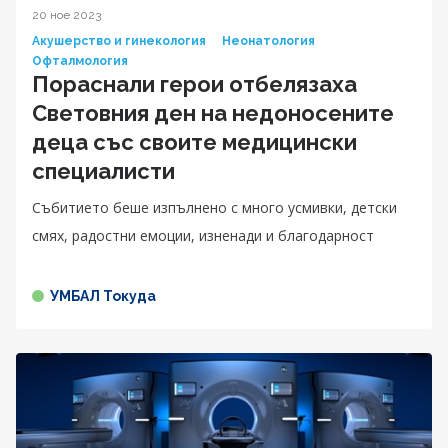
20 ное 2023
Акушерство и гинекология
Неонатология
Офталмология
Пораснали герои отбелязаха
Световния ден на недоносените
деца със своите медицински
специалисти
Събитието беше изпълнено с много усмивки, детски
смях, радостни емоции, изненади и благодарност
УМБАЛ Токуда