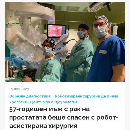
29 ное 2023
Образна диагностика
Роботизирана хирургия Да Винчи
Урология - Център по ендоурология
57-годишен мъж с рак на
простатата беше спасен с робот-
асистирана хирургия