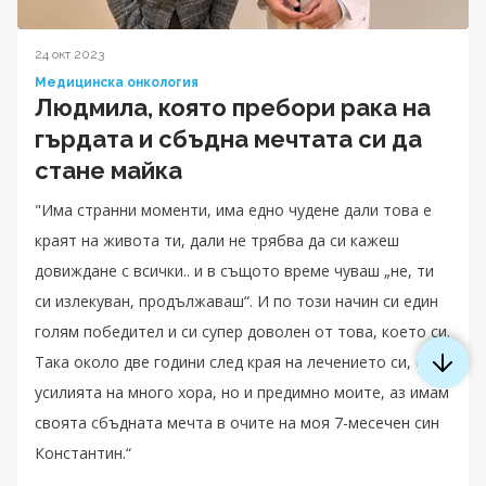
24 окт 2023
Медицинска онкология
Людмила, която пребори рака на
гърдата и сбъдна мечтата си да
стане майка
"Има странни моменти, има едно чудене дали това е
краят на живота ти, дали не трябва да си кажеш
довиждане с всички.. и в същото време чуваш „не, ти
си излекуван, продължаваш“. И по този начин си един
голям победител и си супер доволен от това, което си.
Така около две години след края на лечението си, след
усилията на много хора, но и предимно моите, аз имам
своята сбъдната мечта в очите на моя 7-месечен син
Константин.“