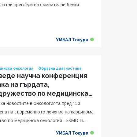
зплатни прегледи на съмнителни бенки
УМБАЛ Токуда
инска онкология
Образна диагностика
оведе научна конференция
ка на гърдата,
 дружество по медицинска
иха новостите в онкологията пред 150
тена на съвременното лечение на карцинома
тво по медицинска онкология - ESMO In
УМБАЛ Токуда