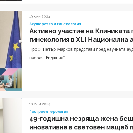
19 юни 2024
Акушерство и гинекология
Активно участие на Клиниката 
гинекология в XLI Национална
Проф. Петър Марков представи пред научната ау
превия. Ендшпил“
18 юни 2024
Гастроентерология
49-годишна незряща жена беше
иновативна в световен мащаб 