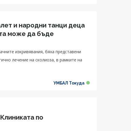
алет и народни танци деца
ата може да бъде
ачните изкривявания, бяха представени
ично лечение на сколиоза, в рамките на
УМБАЛ Токуда
 Клиниката по