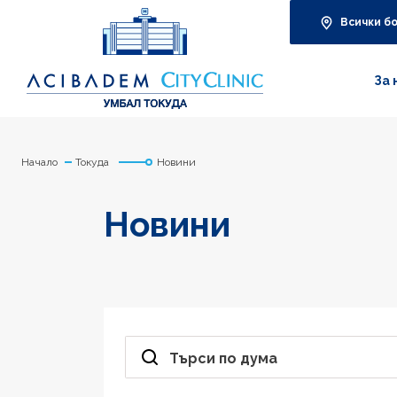
Всички б
За 
Начало
Токуда
Новини
Новини
Търси по дума