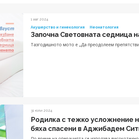
1 авг 2024
Акушерство и гинекология
Неонатология
Започна Световната седмица н
Тазгодишното мото е „Да преодолеем препятствия
31 юли 2024
Родилка с тежко усложнение н
бяха спасени в Аджибадем Си
По време на операцията се използва високотехн