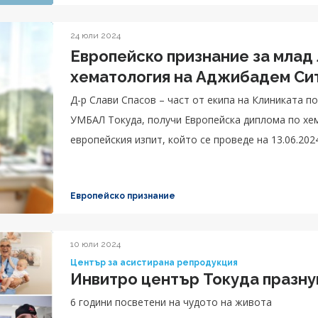
24 юли 2024
Европейско признание за млад 
хематология на Аджиб
Д-р Слави Спасов – част от екипа на Клиниката 
УМБАЛ Токуда, получи Европейска диплома по хем
европейския изпит, който се проведе на 13.06.2024
Европейско признание
10 юли 2024
Център за асистирана репродукция
Инвитро център Токуда празну
6 години посветени на чудото на живота