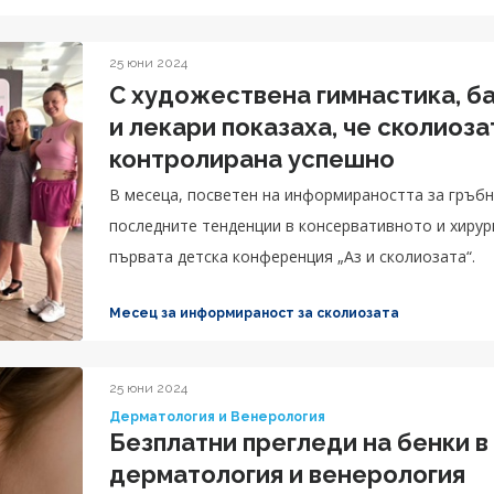
25 юни 2024
С художествена гимнастика, б
и лекари показаха, че сколиоз
контролирана успешно
В месеца, посветен на информираността за гръбн
последните тенденции в консервативното и хирург
първата детска конференция „Аз и сколиозата“.
Месец за информираност за сколиозата
25 юни 2024
Дерматология и Венерология
Безплатни прегледи на бенки в
дерматология и венерология