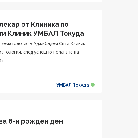
лекар от Клиника по
адем Сити Клиник УМБАЛ Токуда
по хематология в Аджибадем Сити Клиник
атология, след успешно полагане на
 г.
УМБАЛ Токуда
ва 6-и рожден ден