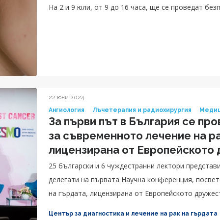
На 2 и 9 юли, от 9 до 16 часа, ще се проведат бе
22 юни 2024
Ангиология
Лъчетерапия и радиохирургия
Медиц
За първи път в България се пр
за съвременното лечение на ра
лицензирана от Европейското
онкология
25 български и 6 чуждестранни лектори представ
делегати на първата Научна конференция, посве
на гърдата, лицензирана от Европейското дружес
Focus Breast Cancer 2024 Bulgaria.
Център за диагностика и лечение на рак на гърдата