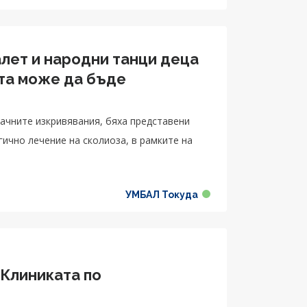
алет и народни танци деца
ата може да бъде
ачните изкривявания, бяха представени
ично лечение на сколиоза, в рамките на
УМБАЛ Токуда
 Клиниката по