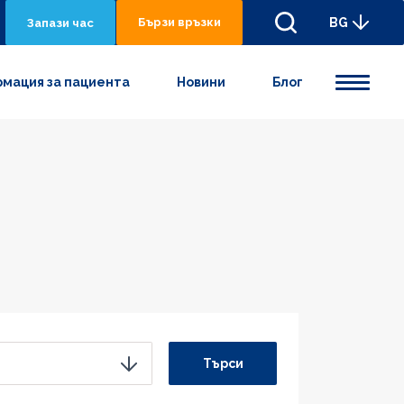
Бързи връзки
BG
Запази час
мация за пациента
Новини
Блог
Търси