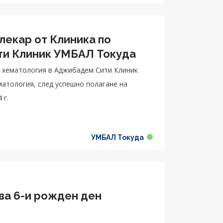
лекар от Клиника по
адем Сити Клиник УМБАЛ Токуда
по хематология в Аджибадем Сити Клиник
атология, след успешно полагане на
 г.
УМБАЛ Токуда
ва 6-и рожден ден