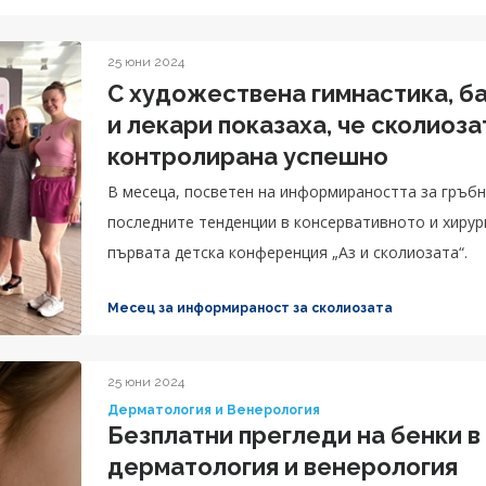
25 юни 2024
С художествена гимнастика, б
и лекари показаха, че сколиоз
контролирана успешно
В месеца, посветен на информираността за гръбн
последните тенденции в консервативното и хирург
първата детска конференция „Аз и сколиозата“.
Месец за информираност за сколиозата
25 юни 2024
Дерматология и Венерология
Безплатни прегледи на бенки в
дерматология и венерология