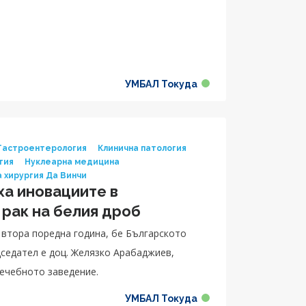
УМБАЛ Токуда
 Гастроентерология
Клинична патология
гия
Нуклеарна медицина
 хирургия Да Винчи
ха иновациите в
 рак на белия дроб
 втора поредна година, бе Българското
седател е доц. Желязко Арабаджиев,
лечебното заведение.
УМБАЛ Токуда