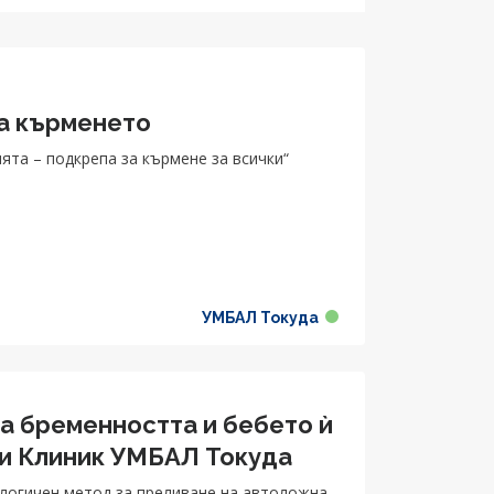
а кърменето
та – подкрепа за кърмене за всички“
УМБАЛ Токуда
а бременността и бебето ѝ
ти Клиник УМБАЛ Токуда
ологичен метод за преливане на автоложна