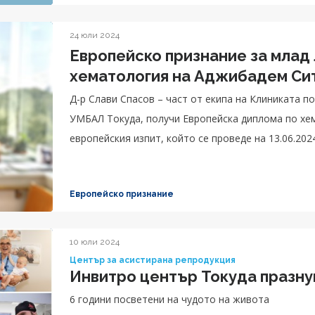
24 юли 2024
Европейско признание за млад 
хематология на Аджиб
Д-р Слави Спасов – част от екипа на Клиниката 
УМБАЛ Токуда, получи Европейска диплома по хем
европейския изпит, който се проведе на 13.06.2024
Европейско признание
10 юли 2024
Център за асистирана репродукция
Инвитро център Токуда празну
6 години посветени на чудото на живота