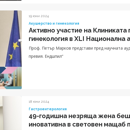
19 юни 2024
Акушерство и гинекология
Активно участие на Клиниката 
гинекология в XLI Национална
Проф. Петър Марков представи пред научната ау
превия. Ендшпил“
18 юни 2024
Гастроентерология
49-годишна незряща жена беше
иновативна в световен мащаб 