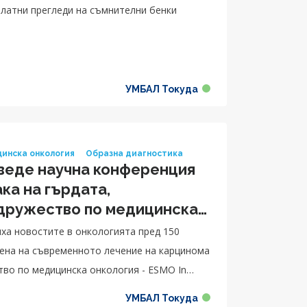
зплатни прегледи на съмнителни бенки
УМБАЛ Токуда
инска онкология
Образна диагностика
оведе научна конференция
ка на гърдата,
 дружество по медицинска
иха новостите в онкологията пред 150
тена на съвременното лечение на карцинома
тво по медицинска онкология - ESMO In
УМБАЛ Токуда