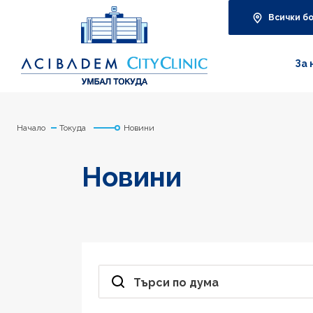
Всички б
За 
Начало
Токуда
Новини
Новини
Търси по дума