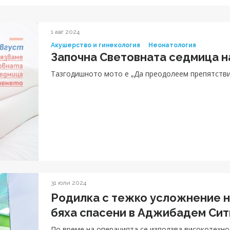
1 авг 2024
Акушерство и гинекология
Неонатология
Започна Световната седмица н
Тазгодишното мото е „Да преодолеем препятствия
31 юли 2024
Родилка с тежко усложнение н
бяха спасени в Аджибадем Си
По време на операцията се използва високотехн