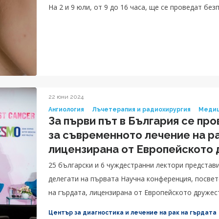
На 2 и 9 юли, от 9 до 16 часа, ще се проведат бе
22 юни 2024
Ангиология
Лъчетерапия и радиохирургия
Медиц
За първи път в България се пр
за съвременното лечение на ра
лицензирана от Европейското
онкология
25 български и 6 чуждестранни лектори представ
делегати на първата Научна конференция, посве
на гърдата, лицензирана от Европейското дружес
Focus Breast Cancer 2024 Bulgaria.
Център за диагностика и лечение на рак на гърдата