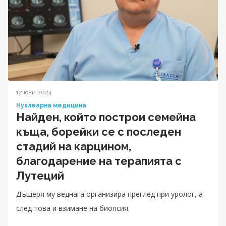
12 юни 2024
Нуклеарна медицина
Найден, който построи семейна
къща, борейки се с последен
стадий на карцином,
благодарение на терапията с
Лутеций
Дъщеря му веднага организира преглед при уролог, а
след това и взимане на биопсия.