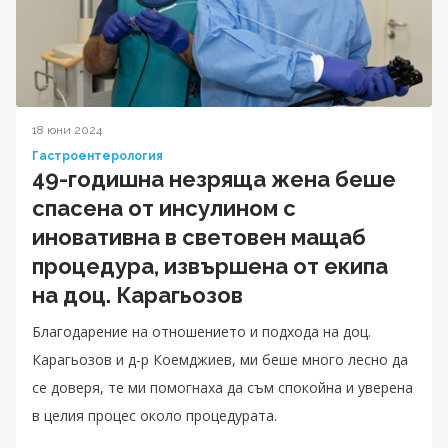
18 юни 2024
Гастроентерология
49-годишна незряща жена беше
спасена от инсулином с
иновативна в световен мащаб
процедура, извършена от екипа
на доц. Карагьозов
Благодарение на отношението и подхода на доц.
Карагьозов и д-р Коемджиев, ми беше много лесно да
се доверя, те ми помогнаха да съм спокойна и уверена
в целия процес около процедурата.