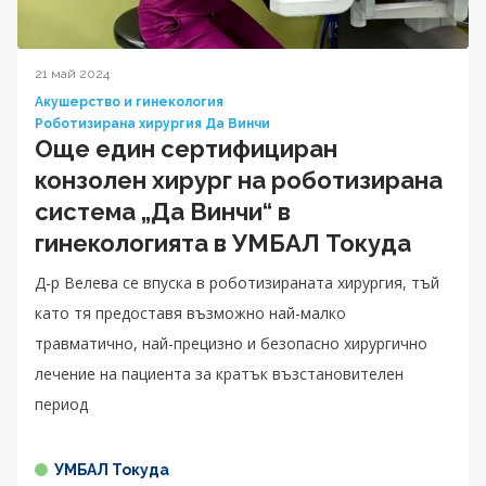
21 май 2024
Акушерство и гинекология
Роботизирана хирургия Да Винчи
Още един сертифициран
конзолен хирург на роботизирана
система „Да Винчи“ в
гинекологията в УМБАЛ Токуда
Д-р Велева се впуска в роботизираната хирургия, тъй
като тя предоставя възможно най-малко
травматично, най-прецизно и безопасно хирургично
лечение на пациента за кратък възстановителен
период
УМБАЛ Токуда