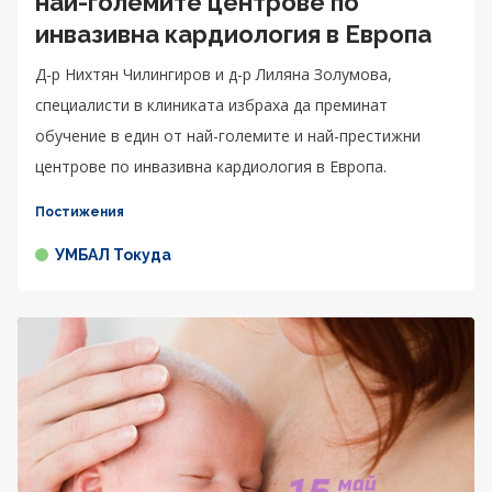
най-големите центрове по
инвазивна кардиология в Европа
Д-р Нихтян Чилингиров и д-р Лиляна Золумова,
специалисти в клиниката избраха да преминат
обучение в един от най-големите и най-престижни
центрове по инвазивна кардиология в Европа.
Постижения
УМБАЛ Токуда