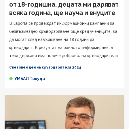
от 18-годишна, децата ми даряват
всяка година, ще науча и внуците
В Европа се провеждат информационни кампании за
безвъзмездно кръводаряване още сред учениците, за
да могат след навършване на 18 години да
кръводарят. В резултат на ранното информиране, в
тези държави има повече доброволни кръводарители.
Световен ден на кръводарителя 2024
УМБАЛ Токуда