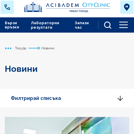
Бързи
Лабораторни
Запази
връзки
резултати
час
Men
Токуда
Новини
Начало
Новини
Филтрирай списъка