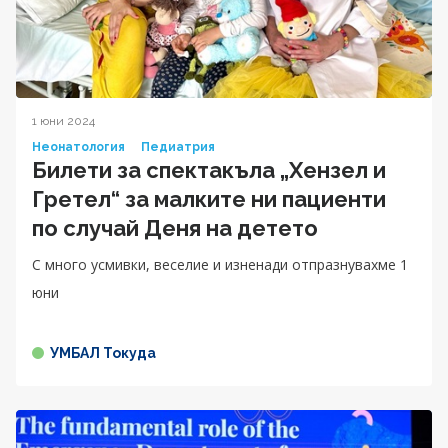
1 юни 2024
Неонатология
Педиатрия
Билети за спектакъла „Хензел и
Гретел“ за малките ни пациенти
по случай Деня на детето
С много усмивки, веселие и изненади отпразнувахме 1
юни
УМБАЛ Токуда