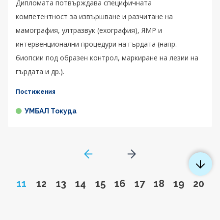
Дипломата потвърждава специфичната
компетентност за извършване и разчитане на
мамография, ултразвук (ехография), ЯМР и
интервенционални процедури на гърдата (напр.
биопсии под образен контрол, маркиране на лезии на
гърдата и др.).
Постижения
УМБАЛ Токуда
GoToPreviousPage
Go to next page
Page
Go to page
Go to page
Go to page
Go to page
Go to page
Go to page
Go to page
Go to pa
Go to
11
12
13
14
15
16
17
18
19
20