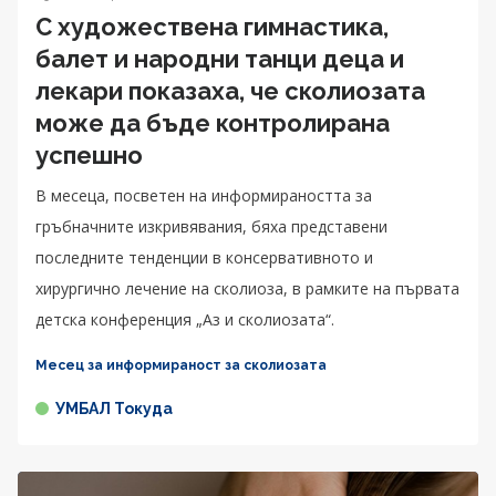
С художествена гимнастика,
балет и народни танци деца и
лекари показаха, че сколиозата
може да бъде контролирана
успешно
В месеца, посветен на информираността за
гръбначните изкривявания, бяха представени
последните тенденции в консервативното и
хирургично лечение на сколиоза, в рамките на първата
детска конференция „Аз и сколиозата“.
Месец за информираност за сколиозата
УМБАЛ Токуда