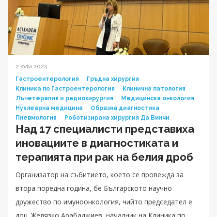
2 юли 2024
Гастроентерология
Гръдна хирургия
Клиника по Гастроентерология
Клинична патология
Лъчетерапия и радиохирургия
Медицинска онкология
Нуклеарна медицина
Образна диагностика
Пневмология
Роботизирана хирургия Да Винчи
Над 17 специалисти представиха
иновациите в диагностиката и
терапията при рак на белия дроб
Организатор на събитието, което се провежда за
втора поредна година, бе Българското научно
дружество по имуноонкология, чийто председател е
доц. Желязко Арабаджиев, началник на Клиника по