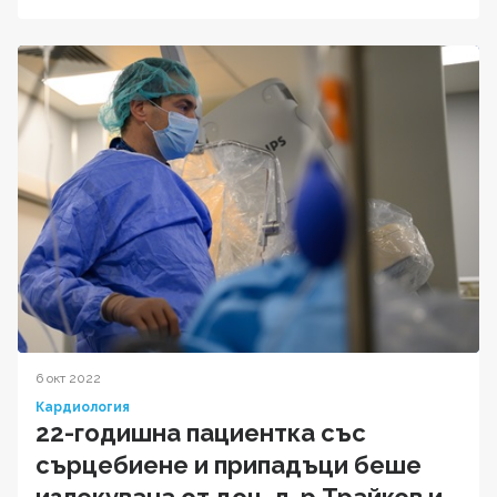
6 окт 2022
Кардиология
22-годишна пациентка със
сърцебиене и припадъци беше
излекувана от доц. д-р Трайков и