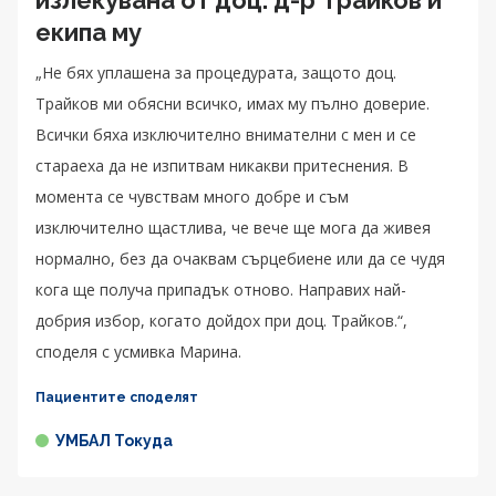
екипа му
„Не бях уплашена за процедурата, защото доц.
Трайков ми обясни всичко, имах му пълно доверие.
Всички бяха изключително внимателни с мен и се
стараеха да не изпитвам никакви притеснения. В
момента се чувствам много добре и съм
изключително щастлива, че вече ще мога да живея
нормално, без да очаквам сърцебиене или да се чудя
кога ще получа припадък отново. Направих най-
добрия избор, когато дойдох при доц. Трайков.“,
споделя с усмивка Марина.
Пациентите споделят
УМБАЛ Токуда