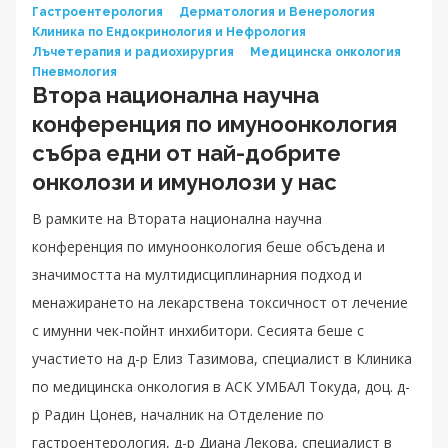
Гастроентерология
Дерматология и Венерология
Клиника по Ендокринология и Нефрология
Лъчетерапия и радиохирургия
Медицинска онкология
Пневмология
Втора национална научна
конференция по имуноонкология
събра едни от най-добрите
онколози и имунолози у нас
В рамките на Втората национална научна
конференция по имуноонкология беше обсъдена и
значимостта на мултидисциплинарния подход и
менажирането на лекарствена токсичност от лечение
с имунни чек-пойнт инхибитори. Сесията беше с
участието на д-р Елиз Тазимова, специалист в Клиника
по медицинска онкология в АСК УМБАЛ Токуда, доц. д-
р Радин Цонев, началник на Отделение по
гастроентерология, д-р Диана Лекова, специалист в