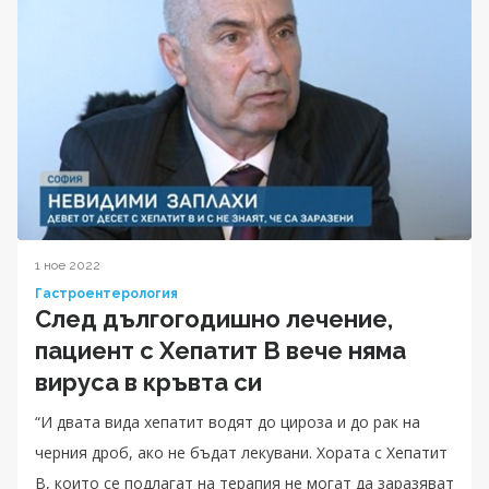
1 ное 2022
Гастроентерология
След дългогодишно лечение,
пациент с Хепатит B вече няма
вируса в кръвта си
“И двата вида хепатит водят до цироза и до рак на
черния дроб, ако не бъдат лекувани. Хората с Хепатит
B, които се подлагат на терапия не могат да заразяват