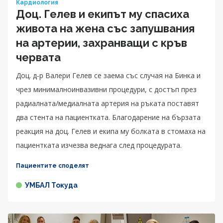
Кардиология
Доц. Гелев и екипът му спасиха
живота на жена със запушвания
на артерии, захранващи с кръв
червата
Доц. д-р Валери Гелев се заема със случая на Бинка и
чрез минималноинвазивни процедури, с достъп през
радиалната/медиалната артерия на ръката поставят
два стента на пациентката. Благодарение на бързата
реакция на доц. Гелев и екипа му болката в стомаха на
пациентката изчезва веднага след процедурата.
Пациентите споделят
УМБАЛ Токуда