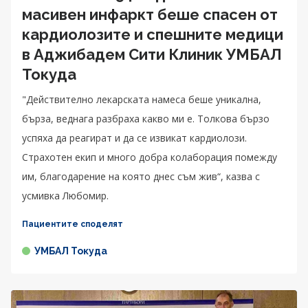
масивен инфаркт беше спасен от
кардиолозите и спешните медици
в Аджибадем Сити Клиник УМБАЛ
Токуда
"Действително лекарската намеса беше уникална,
бърза, веднага разбраха какво ми е. Толкова бързо
успяха да реагират и да се извикат кардиолози.
Страхотен екип и много добра колаборация помежду
им, благодарение на която днес съм жив“, казва с
усмивка Любомир.
Пациентите споделят
УМБАЛ Токуда