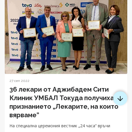
27 сеп 2022
36 лекари от Аджибадем Сити
Клиник УМБАЛ Токуда получиха
признанието „Лекарите, на които
вярваме”
На специална церемония вестник „24 часа“ връчи