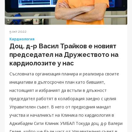
5 окт 2022
Кардиология
Доц. д-р Васил Трайков е новият
председател на Дружеството на
кардиолозите у нас
Съсловната организация планира и реализира своите
инициативи в дългосрочен план като бившият,
настоящият и избраният да встъпи в длъжност
председател работят в колаборация заедно с целия
Управителен съвет. В него от предходния мандат
участва и началникът на Клиника по кардиология в
Аджибадем Сити Клиник УМБАЛ Токуда доц. д-р Валери
Гелев, който ще бъде част от Управителния съвет в