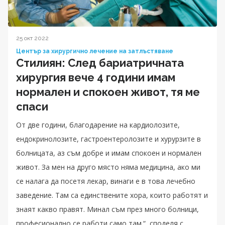
25 окт 2022
Център за хирургично лечение на затлъстяване
Стилиян: След бариатричната
хирургия вече 4 години имам
нормален и спокоен живот, тя ме
спаси
От две години, благодарение на кардиолозите,
ендокринолозите, гастроентеролозите и хурурзите в
болницата, аз съм добре и имам спокоен и нормален
живот. За мен на друго място няма медицина, ако ми
се налага да посетя лекар, винаги е в това лечебно
заведение. Там са единствените хора, които работят и
знаят какво правят. Минал съм през много болници,
професионално се работи само там.“, споделя с