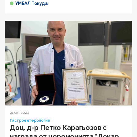
УМБАЛ Токуда
21 окт 2022
Гастроентерология
Доц. д-р Петко Карагьозов с
награда от церемонията "Лекар