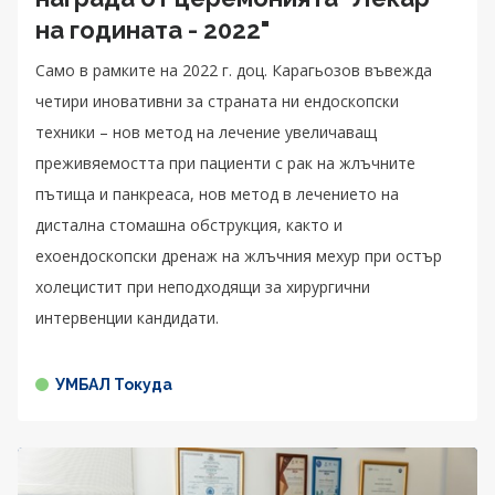
на годината - 2022"
Само в рамките на 2022 г. доц. Карагьозов въвежда
четири иновативни за страната ни ендоскопски
техники – нов метод на лечение увеличаващ
преживяемостта при пациенти с рак на жлъчните
пътища и панкреаса, нов метод в лечението на
дистална стомашна обструкция, както и
ехоендоскопски дренаж на жлъчния мехур при остър
холецистит при неподходящи за хирургични
интервенции кандидати.
УМБАЛ Токуда