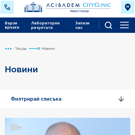
Бързи
Лабораторни
Запази
връзки
резултати
час
Men
Токуда
Новини
Начало
Новини
Филтрирай списъка