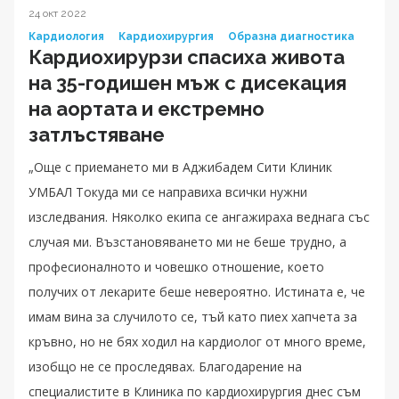
24 окт 2022
Кардиология
Кардиохирургия
Образна диагностика
Кардиохирурзи спасиха живота
на 35-годишен мъж с дисекация
на аортата и екстремно
затлъстяване
„Още с приемането ми в Аджибадем Сити Клиник
УМБАЛ Токуда ми се направиха всички нужни
изследвания. Няколко екипа се ангажираха веднага със
случая ми. Възстановяването ми не беше трудно, а
професионалното и човешко отношение, което
получих от лекарите беше невероятно. Истината е, че
имам вина за случилото се, тъй като пиех хапчета за
кръвно, но не бях ходил на кардиолог от много време,
изобщо не се проследявах. Благодарение на
специалистите в Клиника по кардиохирургия днес съм