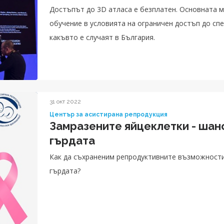
Достъпът до 3D атласа е безплатен. Основната му
обучение в условията на ограничен достъп до сп
какъвто е случаят в България.
31 окт 2022
Център за асистирана репродукция
Замразените яйцеклетки - шанс
гърдата
Как да съхраненим репродуктивните възможности при жени, диагностицирани с рак на