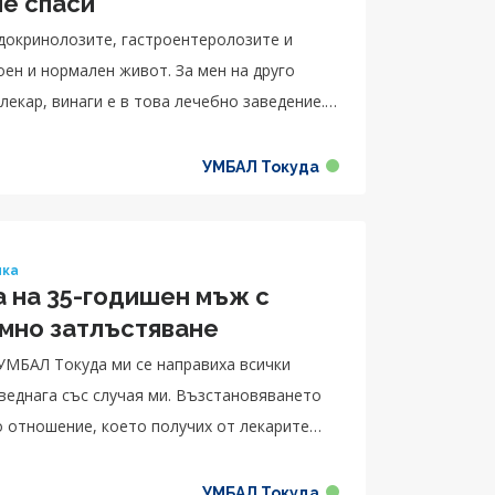
ме спаси
ндокринолозите, гастроентеролозите и
оен и нормален живот. За мен на друго
лекар, винаги е в това лечебно заведение.
 какво правят. Минал съм през много
оделя с благодарност Стилиян.
УМБАЛ Токуда
ика
 на 35-годишен мъж с
емно затлъстяване
УМБАЛ Токуда ми се направиха всички
 веднага със случая ми. Възстановяването
 отношение, което получих от лекарите
училото се, тъй като пиех хапчета за
реме, изобщо не се проследявах.
УМБАЛ Токуда