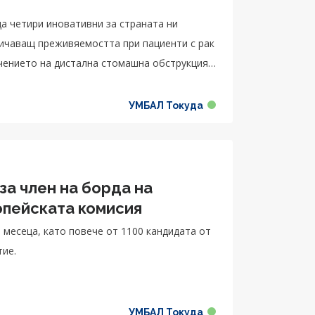
да четири иновативни за страната ни
личаващ преживяемостта при пациенти с рак
чението на дистална стомашна обструкция,
 при остър холецистит при неподходящи за
УМБАЛ Токуда
 член на борда на
опейската комисия
 месеца, като повече от 1100 кандидата от
тие.
УМБАЛ Токуда