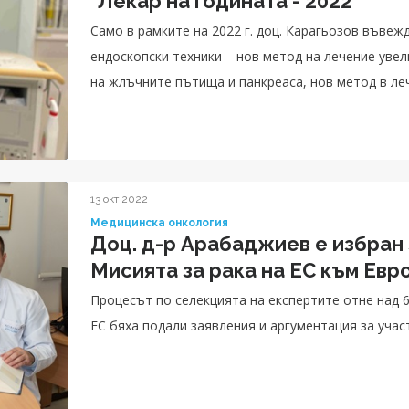
"Лекар на годината - 2022"
Само в рамките на 2022 г. доц. Карагьозов въвеж
ендоскопски техники – нов метод на лечение уве
на жлъчните пътища и панкреаса, нов метод в ле
както и ехоендоскопски дренаж на жлъчния мехур
хирургични интервенции кандидати.
13 окт 2022
Медицинска онкология
Доц. д-р Арабаджиев е избран за
Мисията за рака на ЕС към Евр
Процесът по селекцията на експертите отне над 6
ЕС бяха подали заявления и аргументация за учас