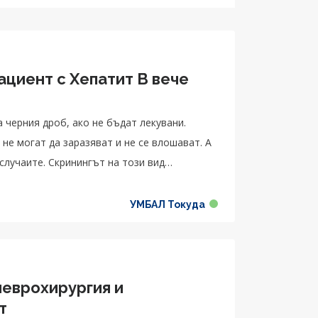
ациент с Хепатит B вече
а черния дроб, ако не бъдат лекувани.
 не могат да заразяват и не се влошават. А
случаите. Скринингът на този вид
. Цонев.
УМБАЛ Токуда
неврохирургия и
т