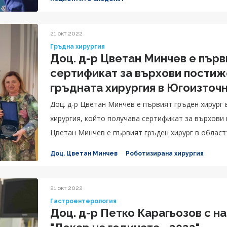
Благодарение на специалистите в Клиника по кард
Александър.
21 окт 2022
Гръдна хирургия
Доц. д-р Цветан Минчев е първ
сертификат за върхови постиж
гръдната хирургия в Югоизточ
Доц. д-р Цветан Минчев е първият гръден хирург
хирургия, който получава сертификат за върхови
Цветан Минчев е първият гръден хирург в област
който получава сертификат за върхови постижен
Доц. Цветан Минчев
Роботизирана хирургия
21 окт 2022
Гастроентерология
Доц. д-р Петко Карагьозов с н