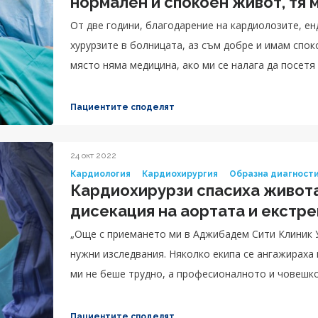
нормален и спокоен живот, тя 
От две години, благодарение на кардиолозите, е
хурурзите в болницата, аз съм добре и имам спок
място няма медицина, ако ми се налага да посетя 
Там са единствените хора, които работят и знаят
болници, професионално се работи само там.“, сп
Пациентите споделят
24 окт 2022
Кардиология
Кардиохирургия
Образна диагност
Кардиохирурзи спасиха живота
дисекация на аортата и екстр
„Още с приемането ми в Аджибадем Сити Клиник 
нужни изследвания. Няколко екипа се ангажираха
ми не беше трудно, а професионалното и човешко
беше невероятно. Истината е, че имам вина за сл
кръвно, но не бях ходил на кардиолог от много в
Пациентите споделят