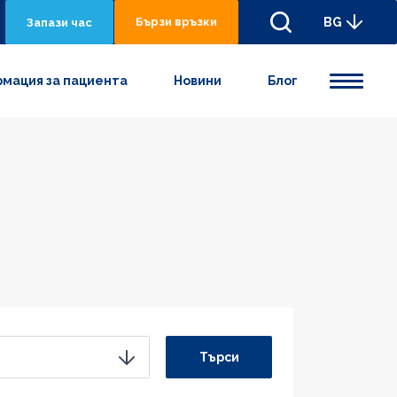
Бързи връзки
BG
Запази час
мация за пациента
Новини
Блог
Търси