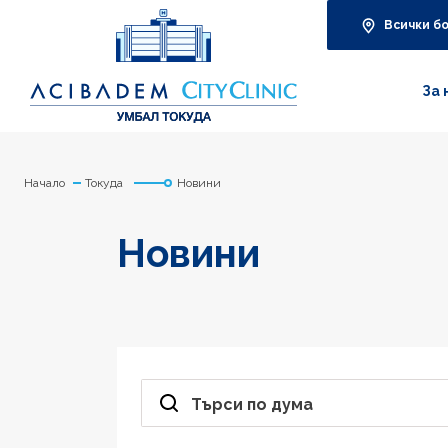
Всички б
За 
Начало
Токуда
Новини
Новини
Търси по дума