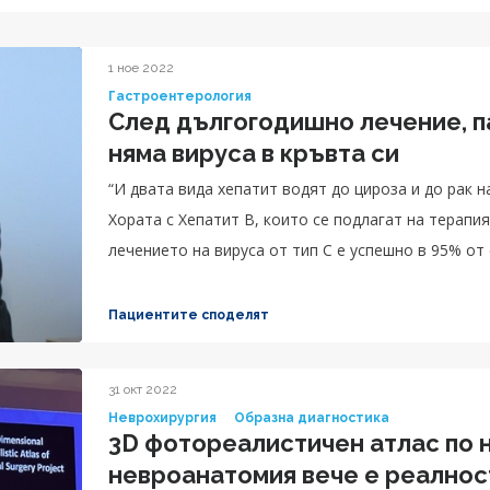
1 ное 2022
Гастроентерология
След дългогодишно лечение, п
няма вируса в кръвта си
“И двата вида хепатит водят до цироза и до рак н
Хората с Хепатит B, които се подлагат на терапия
лечението на вируса от тип C е успешно в 95% от 
заболявания страда в световен мащаб“, казва доц
Пациентите споделят
31 окт 2022
Неврохирургия
Образна диагностика
3D фотореалистичен атлас по 
невроанатомия вече е реалнос