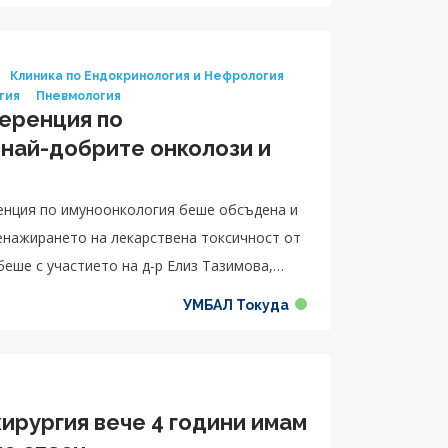
Клиника по Ендокринология и Нефрология
гия
Пневмология
еренция по
 най-добрите онколози и
муноонкология беше обсъдена и
енажирането на лекарствена токсичност от
беше с участието на д-р Елиз Тазимова,
АСК УМБАЛ Токуда, доц. д-р Радин Цонев,
УМБАЛ Токуда
р Диана Лекова, специалист в Отделение по
в Клиника по дерматология и венерология и
 ендокринология.
ирургия вече 4 години имам