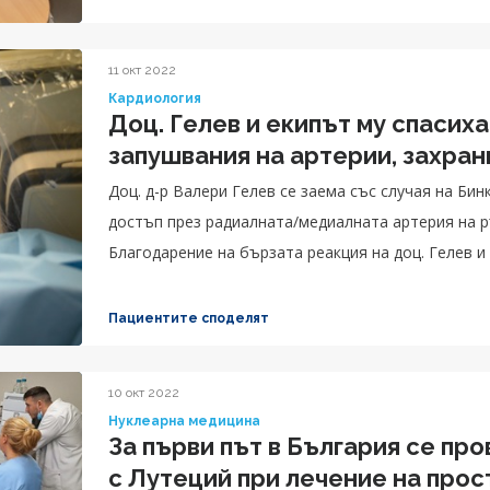
11 окт 2022
Кардиология
Доц. Гелев и екипът му спасих
запушвания н
Доц. д-р Валери Гелев се заема със случая на Би
достъп през радиалната/медиалната артерия на ръката поставят два стента на пациентката.
Благодарение на бързата реакция на доц. Гелев и
изчезва веднага след процедурата.
Пациентите споделят
10 окт 2022
Нуклеарна медицина
За първи път в България се пр
с Лутеций при лечение на про