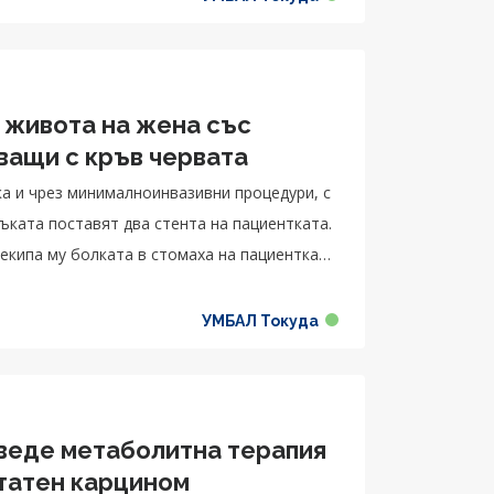
а живота на жена със
а артерии, захранващи с кръв червата
нка и чрез минималноинвазивни процедури, с
 екипа му болката в стомаха на пациентката
УМБАЛ Токуда
оведе метаболитна терапия
статен карцином