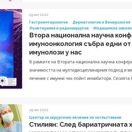
25 окт 2022
Гастроентерология
Дерматология и Венерология
Лъчетерапия и радиохирургия
Медицинска онколо
Втора национална научна конф
имуноонкология събра едни от
имунолози у нас
В рамките на Втората национална научна конференция по и
значимостта на мултидисциплинарния подход и м
лечение с имунни чек-пойнт инхибитори. Сесията 
специалист в Клиника по медицинска онкология в 
началник на Отделение по гастроентерология, д-
пневмология, д-р Маргарита Къчева, специалист 
25 окт 2022
д-р Мария Калинкова, специалист в Отделение по
Център за хирургично лечение на затлъстяване
Стилиян: След бариатричната х