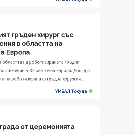
иохирургия днес съм жив“, казва
ият гръден хирург със
ения в областта на
на Европа
 в областта на роботизираната гръдна
 постижения в Югоизточна Европа. Доц. д-р
та на роботизираната гръдна хирургия,
ия в Югоизточна Европа.
УМБАЛ Токуда
аграда от церемонията