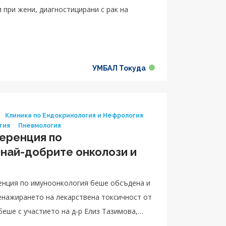
УМБАЛ Токуда
Клиника по Ендокринология и Нефрология
гия
Пневмология
еренция по
 най-добрите онколози и
муноонкология беше обсъдена и
енажирането на лекарствена токсичност от
беше с участието на д-р Елиз Тазимова,
АСК УМБАЛ Токуда, доц. д-р Радин Цонев,