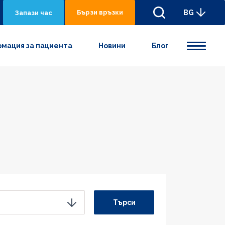
Бързи връзки
BG
Запази час
мация за пациента
Новини
Блог
Търси