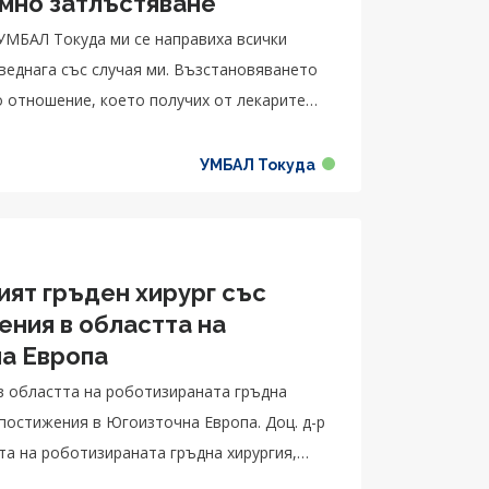
емно затлъстяване
УМБАЛ Токуда ми се направиха всички
 веднага със случая ми. Възстановяването
 отношение, което получих от лекарите
училото се, тъй като пиех хапчета за
реме, изобщо не се проследявах.
УМБАЛ Токуда
иохирургия днес съм жив“, казва
ият гръден хирург със
ения в областта на
на Европа
 в областта на роботизираната гръдна
 постижения в Югоизточна Европа. Доц. д-р
та на роботизираната гръдна хирургия,
ия в Югоизточна Европа.