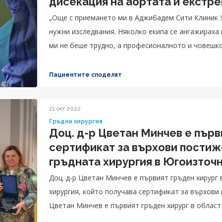
дисекация на аортата и екстр
„Още с приемането ми в Аджибадем Сити Клиник 
нужни изследвания. Няколко екипа се ангажираха
ми не беше трудно, а професионалното и човешко
беше невероятно. Истината е, че имам вина за сл
кръвно, но не бях ходил на кардиолог от много в
Пациентите споделят
Благодарение на специалистите в Клиника по кард
Александър.
21 окт 2022
Гръдна хирургия
Доц. д-р Цветан Минчев е първ
сертификат за върхови постиж
гръдната хирургия в Югоизточ
Доц. д-р Цветан Минчев е първият гръден хирург
хирургия, който получава сертификат за върхови
Цветан Минчев е първият гръден хирург в област
който получава сертификат за върхови постижен