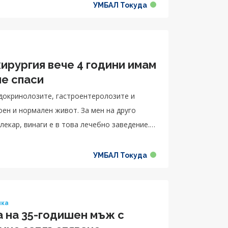
УМБАЛ Токуда
р Диана Лекова, специалист в Отделение по
в Клиника по дерматология и венерология и
 ендокринология.
ирургия вече 4 години имам
ме спаси
ндокринолозите, гастроентеролозите и
оен и нормален живот. За мен на друго
лекар, винаги е в това лечебно заведение.
 какво правят. Минал съм през много
оделя с благодарност Стилиян.
УМБАЛ Токуда
ика
 на 35-годишен мъж с