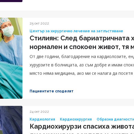
началник на Отделение по гастроентерология, д-
пневмология, д-р Маргарита Къчева, специалист 
25 окт 2022
д-р Мария Калинкова, специалист в Отделение по
Център за хирургично лечение на затлъстяване
Стилиян: След бариатричната х
нормален и спокоен живот, тя 
От две години, благодарение на кардиолозите, е
хурурзите в болницата, аз съм добре и имам спок
място няма медицина, ако ми се налага да посетя 
Там са единствените хора, които работят и знаят
болници, професионално се работи само там.“, сп
Пациентите споделят
24 окт 2022
Кардиология
Кардиохирургия
Образна диагност
Кардиохирурзи спасиха живота