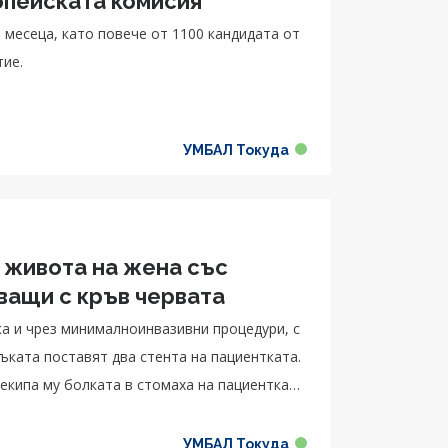
опейската комисия
 месеца, като повече от 1100 кандидата от
тие.
УМБАЛ Токуда
а живота на жена със
а артерии, захранващи с кръв червата
нка и чрез минималноинвазивни процедури, с
 екипа му болката в стомаха на пациентката
УМБАЛ Токуда