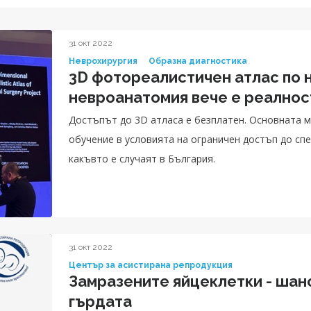
31 окт 2022
Неврохирургия
Образна диагностика
3D фотореалистичен атлас по 
невроанатомия вече е реалнос
Достъпът до 3D атласа е безплатен. Основната му
обучение в условията на ограничен достъп до сп
какъвто е случаят в България.
31 окт 2022
Център за асистирана репродукция
Замразените яйцеклетки - шанс
гърдата