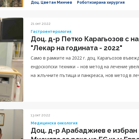
Доц. Цветан Минчев
Роботизирана хирургия
21 окт 2022
Гастроентерология
Доц. д-р Петко Карагьозов с н
"Лекар на годината - 2022"
Само в рамките на 2022 г. доц. Карагьозов въвеж
ендоскопски техники – нов метод на лечение уве
на жлъчните пътища и панкреаса, нов метод в ле
както и ехоендоскопски дренаж на жлъчния мехур
хирургични интервенции кандидати.
13 окт 2022
Медицинска онкология
Доц. д-р Арабаджиев е избран за