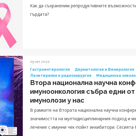
Как да съхраненим репродуктивните възможности при жени, диагностицирани с рак на
25 окт 2022
Гастроентерология
Дерматология и Венерология
Лъчетерапия и радиохирургия
Медицинска онколо
Втора национална научна конф
имуноонкология събра едни от
имунолози у нас
В рамките на Втората национална научна конференция по и
значимостта на мултидисциплинарния подход и м
лечение с имунни чек-пойнт инхибитори. Сесията 
специалист в Клиника по медицинска онкология в 