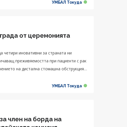
УМБАЛ Токуда
аграда от церемонията
да четири иновативни за страната ни
личаващ преживяемостта при пациенти с рак
чението на дистална стомашна обструкция,
 при остър холецистит при неподходящи за
УМБАЛ Токуда
 член на борда на