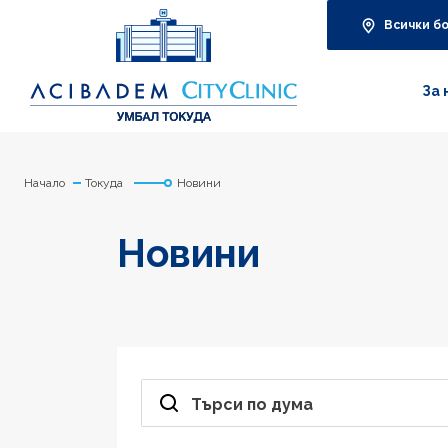
Всички б
За 
Начало
Токуда
Новини
Новини
Търси по дума