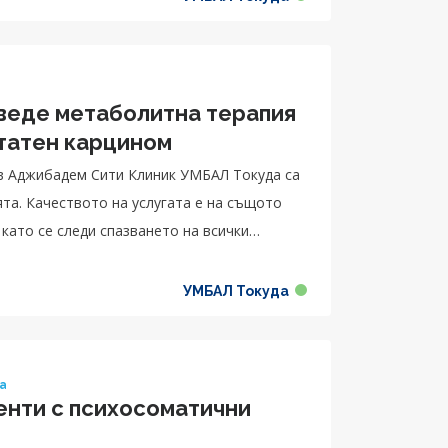
оведе метаболитна терапия
статен карцином
 в Аджибадем Сити Клиник УМБАЛ Токуда са
та. Качеството на услугата е на същото
 като се следи спазването на всички
УМБАЛ Токуда
ка
енти с психосоматични