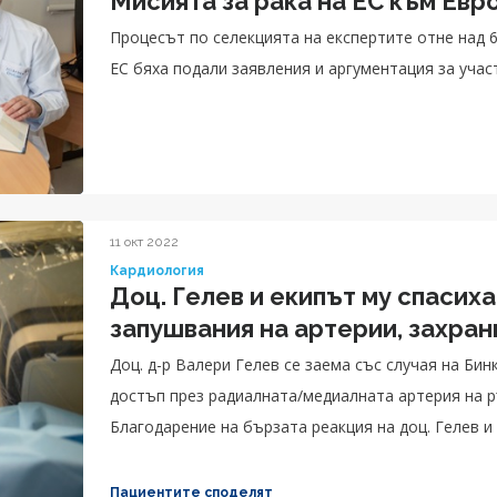
Мисията за рака на ЕС към Евр
Процесът по селекцията на експертите отне над 6
ЕС бяха подали заявления и аргументация за учас
11 окт 2022
Кардиология
Доц. Гелев и екипът му спасих
запушвания н
Доц. д-р Валери Гелев се заема със случая на Би
достъп през радиалната/медиалната артерия на ръката поставят два стента на пациентката.
Благодарение на бързата реакция на доц. Гелев и
изчезва веднага след процедурата.
Пациентите споделят