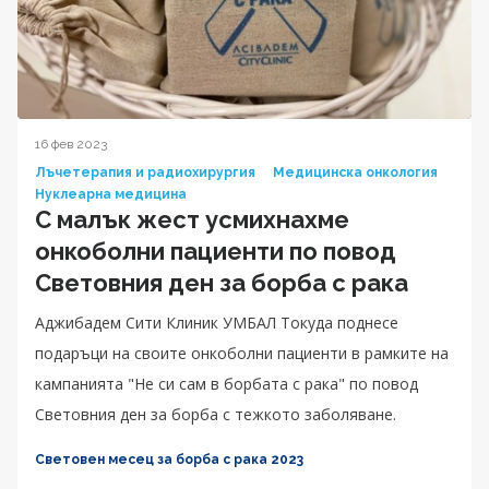
16 фев 2023
Лъчетерапия и радиохирургия
Медицинска онкология
Нуклеарна медицина
С малък жест усмихнахме
онкоболни пациенти по повод
Световния ден за борба с рака
Аджибадем Сити Клиник УМБАЛ Токуда поднесе
подаръци на своите онкоболни пациенти в рамките на
кампанията "Не си сам в борбата с рака" по повод
Световния ден за борба с тежкото заболяване.
Световен месец за борба с рака 2023