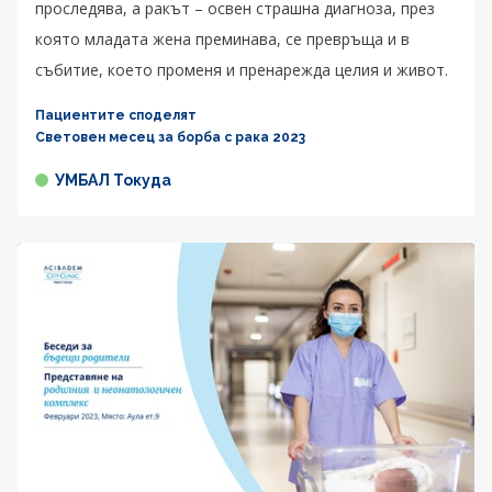
проследява, а ракът – освен страшна диагноза, през
която младата жена преминава, се превръща и в
събитие, което променя и пренарежда целия и живот.
Пациентите споделят
Световен месец за борба с рака 2023
УМБАЛ Токуда