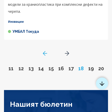
модели за краниопластика при комплексни дефекти на
черепа.
Иновации
УМБАЛ Токуда
GoToPreviousPage
Go to next page
Go to page
Go to page
Go to page
Go to page
Go to page
Go to page
Go to page
Page
Go to pa
Go to
11
12
13
14
15
16
17
18
19
20
Нашият бюлетин