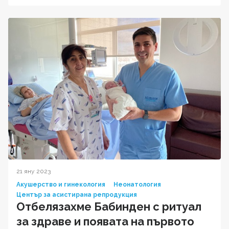
21 яну 2023
Акушерство и гинекология
Неонатология
Център за асистирана репродукция
Отбелязахме Бабинден с ритуал
за здраве и появата на първото