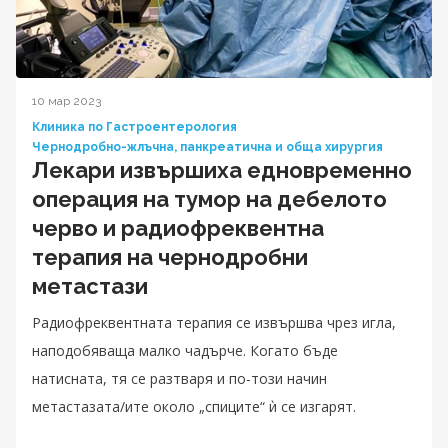
10 мар 2023
Клиника по Гастроентерология
Чернодробно-жлъчна, панкреатична и обща хирургия
Лекари извършиха едновременно
операция на тумор на дебелото
черво и радиофреквентна
терапия на чернодробни
метастази
Радиофреквентната терапия се извършва чрез игла,
наподобяваща малко чадърче. Когато бъде
натисната, тя се разтваря и по-този начин
метастазата/ите около „спиците“ ѝ се изгарят.