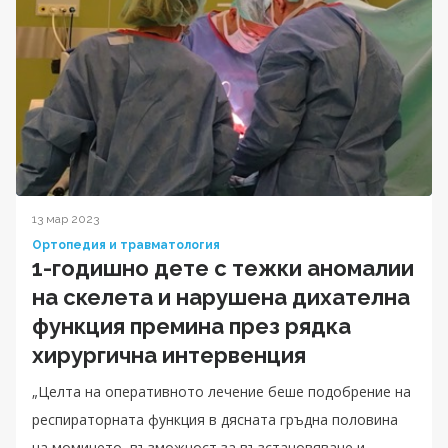
13 мар 2023
Ортопедия и травматология
1-годишно дете с тежки аномалии
на скелета и нарушена дихателна
функция премина през рядка
хирургична интервенция
„Целта на оперативното лечение беше подобрение на
респираторната функция в дясната гръдна половина
на момичето, възможност за възстановяване и