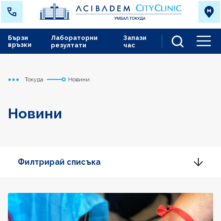
Бързи
Лабораторни
Запази
връзки
резултати
час
Men
Токуда
Новини
Начало
Новини
Филтрирай списъка