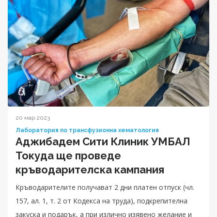
20 мар 2023
Лаборатория по трансфузионна хематология
Аджибадем Сити Клиник УМБАЛ
Токуда ще проведе
кръводарителска кампания
Кръводарителите получават 2 дни платен отпуск (чл.
157, ал. 1, т. 2 от Кодекса на труда), подкрепителна
закуска и подарък, а при излично изявено желание и