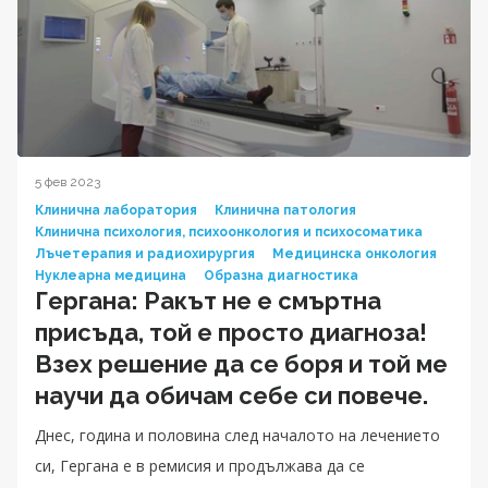
5 фев 2023
Клинична лаборатория
Клинична патология
Клинична психология, психоонкология и психосоматика
Лъчетерапия и радиохирургия
Медицинска онкология
Нуклеарна медицина
Образна диагностика
Гергана: Ракът не е смъртна
присъда, той е просто диагноза!
Взех решение да се боря и той ме
научи да обичам себе си повече.
Днес, година и половина след началото на лечението
си, Гергана е в ремисия и продължава да се