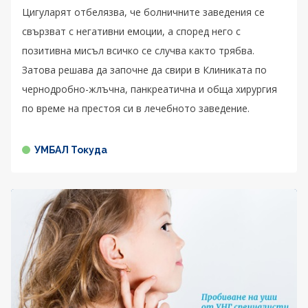
Цигуларят отбелязва, че болничните заведения се
свързват с негативни емоции, а според него с
позитивна мисъл всичко се случва както трябва.
Затова решава да започне да свири в Клиниката по
чернодробно-жлъчна, панкреатична и обща хирургия
по време на престоя си в лечебното заведение.
УМБАЛ Токуда