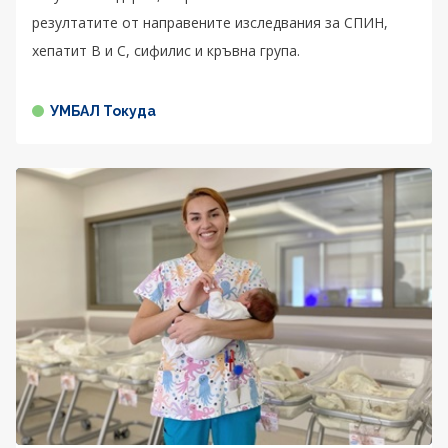
резултатите от направените изследвания за СПИН,
хепатит В и С, сифилис и кръвна група.
УМБАЛ Токуда