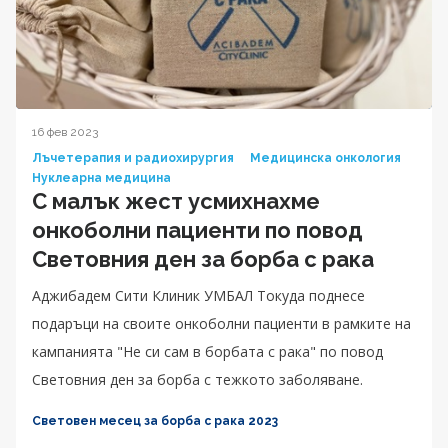
16 фев 2023
Лъчетерапия и радиохирургия
Медицинска онкология
Нуклеарна медицина
С малък жест усмихнахме
онкоболни пациенти по повод
Световния ден за борба с рака
Аджибадем Сити Клиник УМБАЛ Токуда поднесе
подаръци на своите онкоболни пациенти в рамките на
кампанията "Не си сам в борбата с рака" по повод
Световния ден за борба с тежкото заболяване.
Световен месец за борба с рака 2023