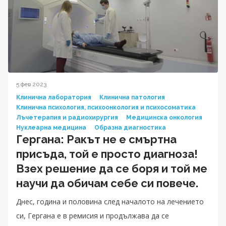
5 фев 2023
Клинична лаборатория
Клинична патология
Клинична психология, психоонкология и психосоматика
Лъчетерапия и радиохирургия
Медицинска онкология
Нуклеарна медицина
Образна диагностика
Гергана: Ракът не е смъртна
присъда, той е просто диагноза!
Взех решение да се боря и той ме
научи да обичам себе си повече.
Днес, година и половина след началото на лечението
си, Гергана е в ремисия и продължава да се