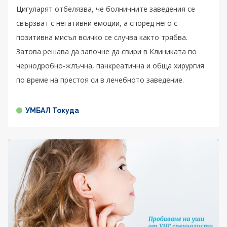
Цигуларят отбелязва, че болничните заведения се
свързват с негативни емоции, а според него с
позитивна мисъл всичко се случва както трябва.
Затова решава да започне да свири в Клиниката по
чернодробно-жлъчна, панкреатична и обща хирургия
по време на престоя си в лечебното заведение.
УМБАЛ Токуда