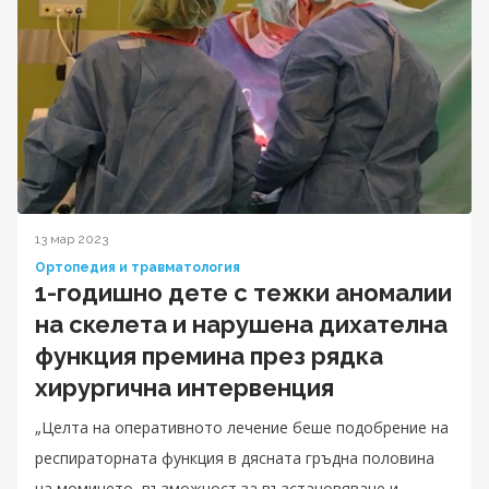
13 мар 2023
Ортопедия и травматология
1-годишно дете с тежки аномалии
на скелета и нарушена дихателна
функция премина през рядка
хирургична интервенция
„Целта на оперативното лечение беше подобрение на
респираторната функция в дясната гръдна половина
на момичето, възможност за възстановяване и