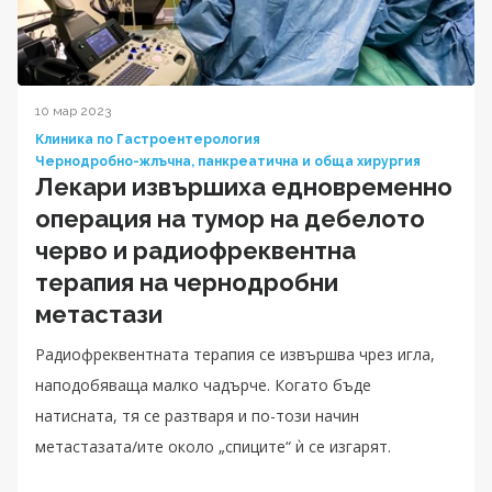
10 мар 2023
Клиника по Гастроентерология
Чернодробно-жлъчна, панкреатична и обща хирургия
Лекари извършиха едновременно
операция на тумор на дебелото
черво и радиофреквентна
терапия на чернодробни
метастази
Радиофреквентната терапия се извършва чрез игла,
наподобяваща малко чадърче. Когато бъде
натисната, тя се разтваря и по-този начин
метастазата/ите около „спиците“ ѝ се изгарят.