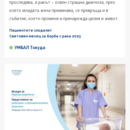
проследява, а ракът – освен страшна диагноза, през
която младата жена преминава, се превръща и в
събитие, което променя и пренарежда целия и живот.
Пациентите споделят
Световен месец за борба с рака 2023
УМБАЛ Токуда