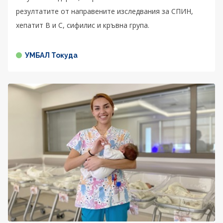
резултатите от направените изследвания за СПИН,
хепатит В и С, сифилис и кръвна група.
УМБАЛ Токуда