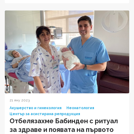
21 яну 2023
Акушерство и гинекология
Неонатология
Център за асистирана репродукция
Отбелязахме Бабинден с ритуал
за здраве и появата на първото