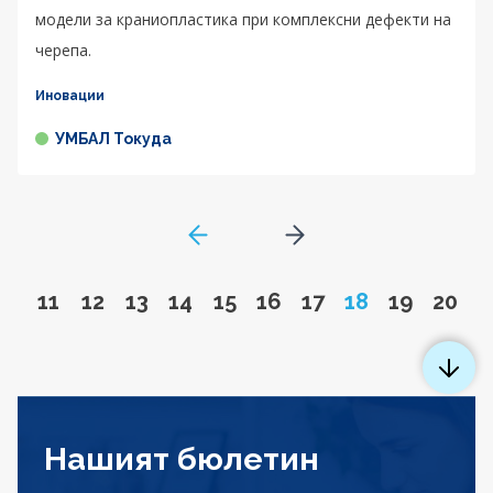
модели за краниопластика при комплексни дефекти на
черепа.
Иновации
УМБАЛ Токуда
GoToPreviousPage
Go to next page
Go to page
Go to page
Go to page
Go to page
Go to page
Go to page
Go to page
Page
Go to pa
Go to
11
12
13
14
15
16
17
18
19
20
Нашият бюлетин