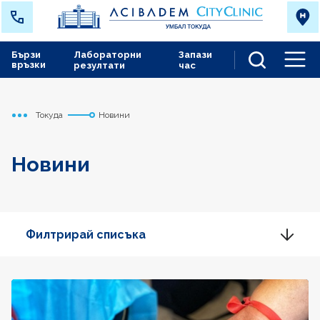
Бързи
Лабораторни
Запази
връзки
резултати
час
Men
Токуда
Новини
Начало
Новини
Филтрирай списъка