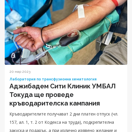
20 мар 2023
Лаборатория по трансфузионна хематология
Аджибадем Сити Клиник УМБАЛ
Токуда ще проведе
кръводарителска кампания
Кръводарителите получават 2 дни платен отпуск (чл.
157, ал. 1, т. 2 от Кодекса на труда), подкрепителна
закуска и подарък, а при излично изявено желание и