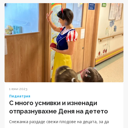
1 юни 2023
Педиатрия
С много усмивки и изненади
отпразнувахме Деня на детето
Снежанка раздаде свежи плодове на децата, за да