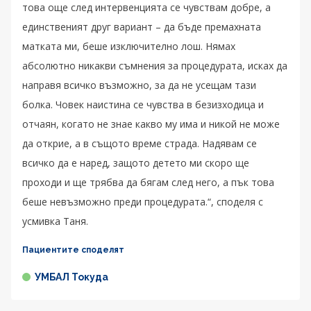
това още след интервенцията се чувствам добре, а
единственият друг вариант – да бъде премахната
матката ми, беше изключително лош. Нямах
абсолютно никакви съмнения за процедурата, исках да
направя всичко възможно, за да не усещам тази
болка. Човек наистина се чувства в безизходица и
отчаян, когато не знае какво му има и никой не може
да открие, а в същото време страда. Надявам се
всичко да е наред, защото детето ми скоро ще
проходи и ще трябва да бягам след него, а пък това
беше невъзможно преди процедурата.“, споделя с
усмивка Таня.
Пациентите споделят
УМБАЛ Токуда