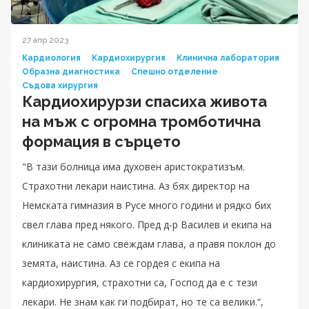
27 апр 2023
Кардиология
Кардиохирургия
Клинична лаборатория
Образна диагностика
Спешно отделение
Съдова хирургия
Кардиохирурзи спасиха живота
на мъж с огромна тромботична
формация в сърцето
"В тази болница има духовен аристократизъм.
Страхотни лекари наистина. Аз бях директор на
Немската гимназия в Русе много години и рядко бих
свел глава пред някого. Пред д-р Василев и екипа на
клиниката не само свеждам глава, а правя поклон до
земята, наистина. Аз се гордея с екипа на
кардиохирургия, страхотни са, Господ да е с тези
лекари. Не знам как ги подбират, но те са велики.“,