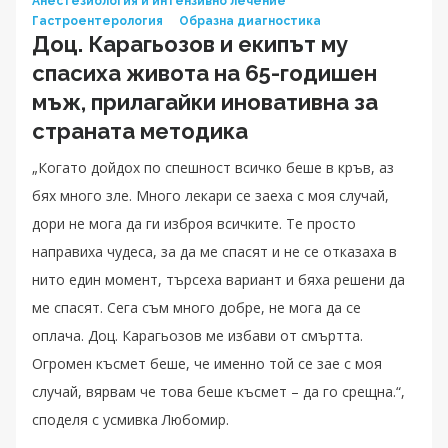
Анестезиология и интензивно лечение
Гастроентерология
Образна диагностика
Доц. Карагьозов и екипът му
спасиха живота на 65-годишен
мъж, прилагайки иновативна за
страната методика
„Когато дойдох по спешност всичко беше в кръв, аз
бях много зле. Много лекари се заеха с моя случай,
дори не мога да ги изброя всичките. Те просто
направиха чудеса, за да ме спасят и не се отказаха в
нито един момент, търсеха вариант и бяха решени да
ме спасят. Сега съм много добре, не мога да се
оплача. Доц. Карагьозов ме избави от смъртта.
Огромен късмет беше, че именно той се зае с моя
случай, вярвам че това беше късмет – да го срещна.“,
споделя с усмивка Любомир.