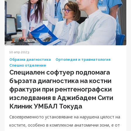
10 апр 2023
Образна диагностика
Ортопедия и травматология
Спешно отделение
Специален софтуер подпомага
бързата диагностика на костни
фрактури при рентгенографски
изследвания в Аджибадем Сити
Клиник УМБАЛ Токуда
Своевременното установяване на нарушена цялост на
костите, особено в комплексни анатомични зони, е от