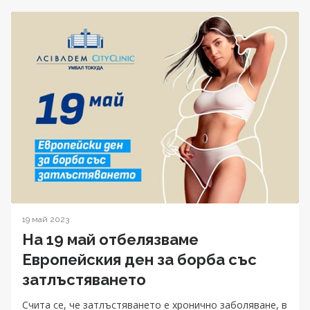
19 май 2023
На 19 май отбелязваме
Европейския ден за борба със
затлъстяването
Счита се, че затлъстяването е хронично заболяване, в