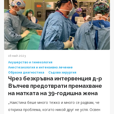
16 май 2023
Акушерство и гинекология
Анестезиология и интензивно лечение
Образна диагностика
Съдова хирургия
Чрез безкръвна интервенция д-р
Вълчев предотврати премахване
на матката на 39-годишна жена
„Наистина беше много тежко и много се радвам, че
откриха проблема, когато никой друг не успя. Освен