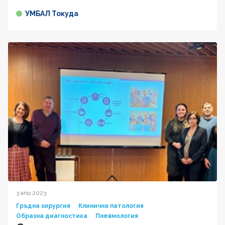
УМБАЛ Токуда
3 апр 2023
Гръдна хирургия
Клинична патология
Образна диагностика
Пневмология