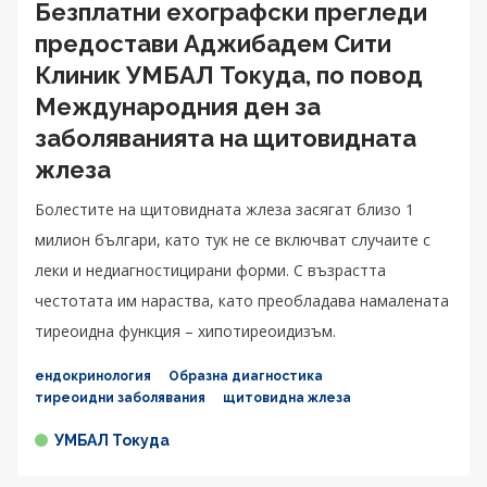
Безплатни ехографски прегледи
предостави Аджибадем Сити
Клиник УМБАЛ Токуда, по повод
Международния ден за
заболяванията на щитовидната
жлеза
Болестите на щитовидната жлеза засягат близо 1
милион българи, като тук не се включват случаите с
леки и недиагностицирани форми. С възрастта
честотата им нараства, като преобладава намалената
тиреоидна функция – хипотиреоидизъм.
ендокринология
Образна диагностика
тиреоидни заболявания
щитовидна жлеза
УМБАЛ Токуда