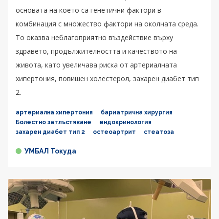
основата на което са генетични фактори в
комбинация с множество фактори на околната среда.
То оказва неблагоприятно въздействие върху
здравето, продължителността и качеството на
живота, като увеличава риска от артериалната
хипертония, повишен холестерол, захарен диабет тип
2.
артериална хипертония
бариатрична хирургия
Болестно затлъстяване
ендокринология
захарен диабет тип 2
остеоартрит
стеатоза
УМБАЛ Токуда