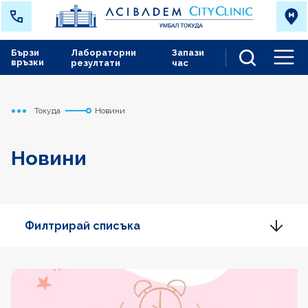
Бързи
Лабораторни
Запази
връзки
резултати
час
Men
Токуда
Новини
Начало
Новини
Филтрирай списъка