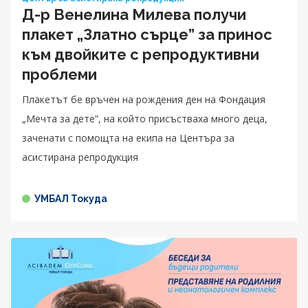
Д-р Венелина Милева получи
плакет „Златно сърце” за принос
към двойките с репродуктивни
проблеми
Плакетът бе връчен на рождения ден на Фондация
„Мечта за дете”, на който присъстваха много деца,
заченати с помощта на екипа на Центъра за
асистирана репродукция
УМБАЛ Токуда