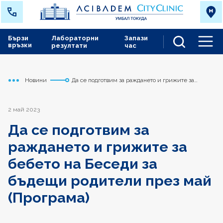
Бързи
Лабораторни
Запази
връзки
резултати
час
Men
Новини
Да се подготвим за раждането и грижите за
Начало
Токуда
бебето на Беседи за бъдещи родители през май
(Програма)
2 май 2023
Да се подготвим за
раждането и грижите за
бебето на Беседи за
бъдещи родители през май
(Програма)