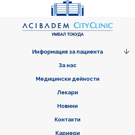
Информация за пациента
Фуутер навигация
За нас
Медицински дейности
Лекари
Новини
Контакти
Кариери