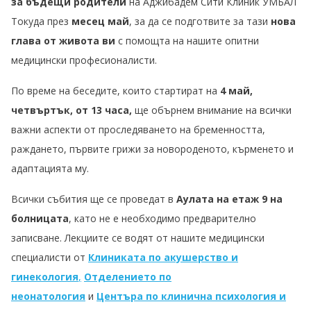
за бъдещи родители
на Аджибадем Сити Клиник УМБАЛ
Токуда през
месец май
, за да се подготвите за тази
нова
глава от живота ви
с помощта на нашите опитни
медицински професионалисти.
По време на беседите, които стартират на
4 май,
четвъртък, от 13 часа,
ще обърнем внимание на всички
важни аспекти от проследяването на бременността,
раждането, първите грижи за новороденото, кърменето и
адаптацията му.
Всички събития ще се проведат в
Аулата на етаж 9 на
болницата
, като не е необходимо предварително
записване. Лекциите се водят от нашите медицински
специалисти от
Клиниката по акушерство и
гинекология
,
Отделението по
неонатология
и
Центъра по клинична психология и