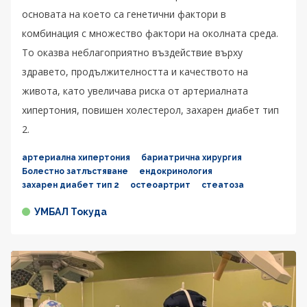
основата на което са генетични фактори в
комбинация с множество фактори на околната среда.
То оказва неблагоприятно въздействие върху
здравето, продължителността и качеството на
живота, като увеличава риска от артериалната
хипертония, повишен холестерол, захарен диабет тип
2.
артериална хипертония
бариатрична хирургия
Болестно затлъстяване
ендокринология
захарен диабет тип 2
остеоартрит
стеатоза
УМБАЛ Токуда