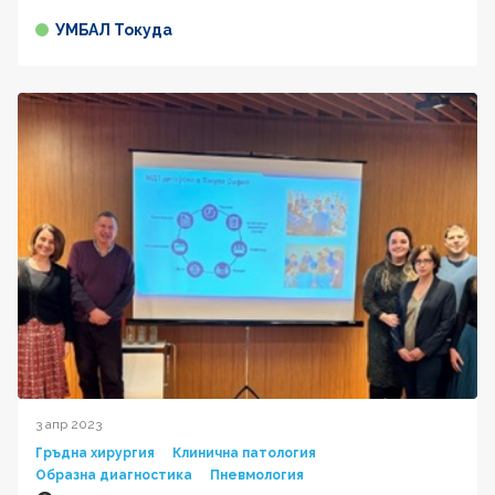
УМБАЛ Токуда
3 апр 2023
Гръдна хирургия
Клинична патология
Образна диагностика
Пневмология