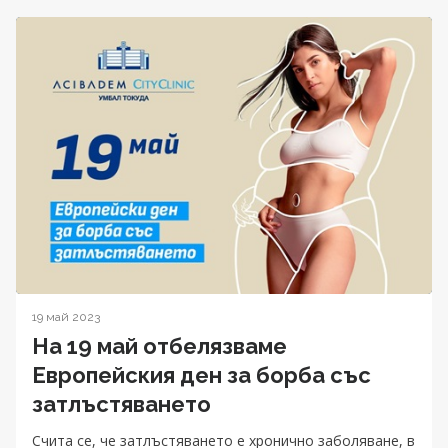
19 май 2023
На 19 май отбелязваме
Европейския ден за борба със
затлъстяването
Счита се, че затлъстяването е хронично заболяване, в