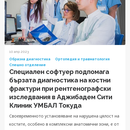
10 апр 2023
Образна диагностика
Ортопедия и травматология
Спешно отделение
Специален софтуер подпомага
бързата диагностика на костни
фрактури при рентгенографски
изследвания в Аджибадем Сити
Клиник УМБАЛ Токуда
Своевременното установяване на нарушена цялост на
костите, особено в комплексни анатомични зони, е от