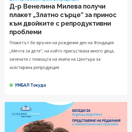
Д-р Венелина Милева получи
плакет „Златно сърце” за принос
към двойките с репродуктивни
проблеми
Плакетът бе връчен на рождения ден на Фондация
„Мечта за дете”, на който присъстваха много деца,
заченати с помощта на екипа на Центъра за
асистирана репродукция
УМБАЛ Токуда