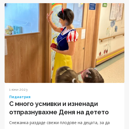
1 юни 2023
Педиатрия
С много усмивки и изненади
отпразнувахме Деня на детето
Снежанка раздаде свежи плодове на децата, за да