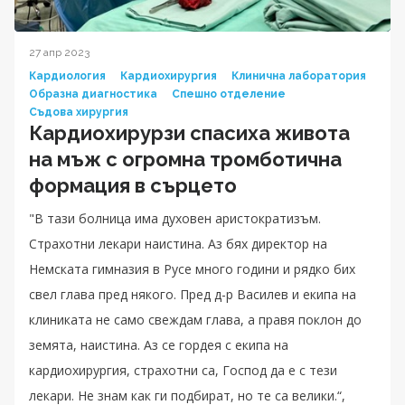
27 апр 2023
Кардиология
Кардиохирургия
Клинична лаборатория
Образна диагностика
Спешно отделение
Съдова хирургия
Кардиохирурзи спасиха живота
на мъж с огромна тромботична
формация в сърцето
"В тази болница има духовен аристократизъм.
Страхотни лекари наистина. Аз бях директор на
Немската гимназия в Русе много години и рядко бих
свел глава пред някого. Пред д-р Василев и екипа на
клиниката не само свеждам глава, а правя поклон до
земята, наистина. Аз се гордея с екипа на
кардиохирургия, страхотни са, Господ да е с тези
лекари. Не знам как ги подбират, но те са велики.“,