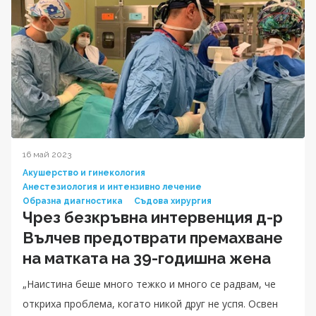
16 май 2023
Акушерство и гинекология
Анестезиология и интензивно лечение
Образна диагностика
Съдова хирургия
Чрез безкръвна интервенция д-р
Вълчев предотврати премахване
на матката на 39-годишна жена
„Наистина беше много тежко и много се радвам, че
откриха проблема, когато никой друг не успя. Освен