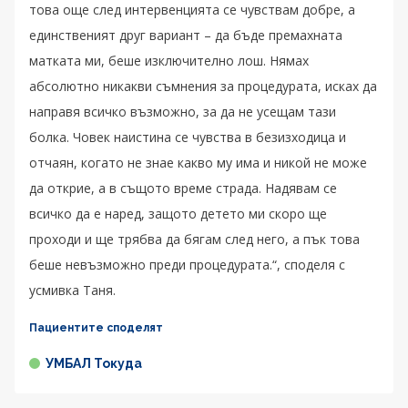
това още след интервенцията се чувствам добре, а
единственият друг вариант – да бъде премахната
матката ми, беше изключително лош. Нямах
абсолютно никакви съмнения за процедурата, исках да
направя всичко възможно, за да не усещам тази
болка. Човек наистина се чувства в безизходица и
отчаян, когато не знае какво му има и никой не може
да открие, а в същото време страда. Надявам се
всичко да е наред, защото детето ми скоро ще
проходи и ще трябва да бягам след него, а пък това
беше невъзможно преди процедурата.“, споделя с
усмивка Таня.
Пациентите споделят
УМБАЛ Токуда