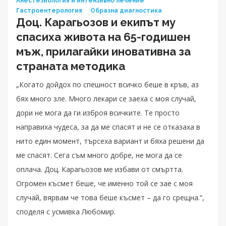
Анестезиология и интензивно лечение
Гастроентерология
Образна диагностика
Доц. Карагьозов и екипът му
спасиха живота на 65-годишен
мъж, прилагайки иновативна за
страната методика
„Когато дойдох по спешност всичко беше в кръв, аз
бях много зле. Много лекари се заеха с моя случай,
дори не мога да ги изброя всичките. Те просто
направиха чудеса, за да ме спасят и не се отказаха в
нито един момент, търсеха вариант и бяха решени да
ме спасят. Сега съм много добре, не мога да се
оплача. Доц. Карагьозов ме избави от смъртта.
Огромен късмет беше, че именно той се зае с моя
случай, вярвам че това беше късмет – да го срещна.“,
споделя с усмивка Любомир.