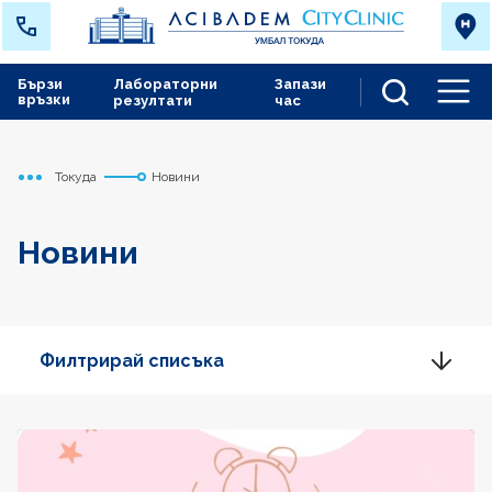
Бързи
Лабораторни
Запази
връзки
резултати
час
Men
Токуда
Новини
Начало
Новини
Филтрирай списъка