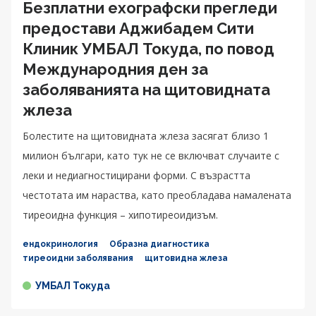
Безплатни ехографски прегледи
предостави Аджибадем Сити
Клиник УМБАЛ Токуда, по повод
Международния ден за
заболяванията на щитовидната
жлеза
Болестите на щитовидната жлеза засягат близо 1
милион българи, като тук не се включват случаите с
леки и недиагностицирани форми. С възрастта
честотата им нараства, като преобладава намалената
тиреоидна функция – хипотиреоидизъм.
ендокринология
Образна диагностика
тиреоидни заболявания
щитовидна жлеза
УМБАЛ Токуда