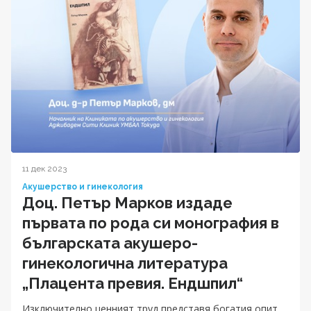
11 дек 2023
Акушерство и гинекология
Доц. Петър Марков издаде
първата по рода си монография в
българската акушеро-
гинекологична литература
„Плацента превия. Ендшпил“
Изключително ценният труд представя богатия опит