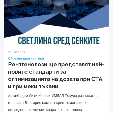
16 ное 2023
Образна диагностика
Рентгенолози ще представят най-
новите стандарти за
оптимизацията на дозата при CTA
и при меки тъкани
Аджибадем Сити Клиник УМБАЛ Токуда разполага с
първия в България компютърен томограф от
последно поколение. Апаратът позволява