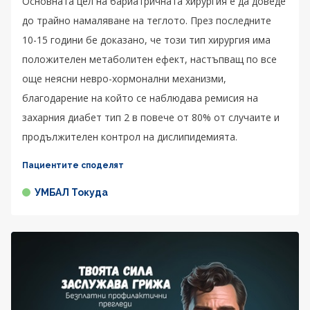
Основната цел на бариатричната хирургия е да доведе
до трайно намаляване на теглото. През последните
10-15 години бе доказано, че този тип хирургия има
положителен метаболитен ефект, настъпващ по все
още неясни невро-хормонални механизми,
благодарение на който се наблюдава ремисия на
захарния диабет тип 2 в повече от 80% от случаите и
продължителен контрол на дислипидемията.
Пациентите споделят
УМБАЛ Токуда