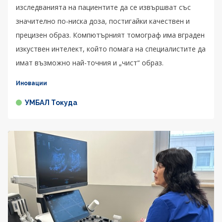
изследванията на пациентите да се извършват със
значително по-ниска доза, постигайки качествен и
прецизен образ. Компютърният томограф има вграден
изкуствен интелект, който помага на специалистите да
имат възможно най-точния и „чист“ образ.
Иновации
УМБАЛ Токуда