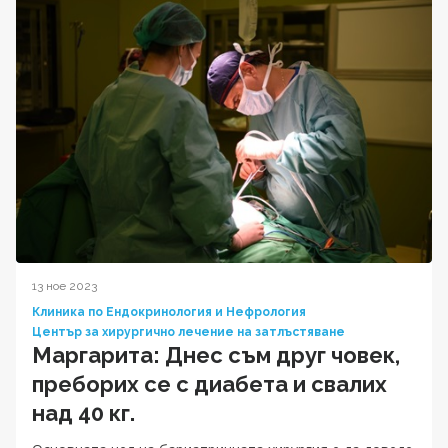
13 ное 2023
Клиника по Ендокринология и Нефрология
Център за хирургично лечение на затлъстяване
Маргарита: Днес съм друг човек,
преборих се с диабета и свалих
над 40 кг.