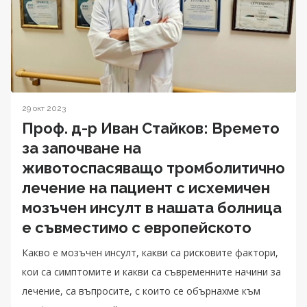
29 окт 2023
Проф. д-р Иван Стайков: Времето
за започване на
животоспасяващо тромболитично
лечение на пациент с исхемичен
мозъчен инсулт в нашата болница
е съвместимо с европейското
Какво е мозъчен инсулт, какви са рисковите фактори,
кои са симптомите и какви са съвременните начини за
лечение, са въпросите, с които се обърнахме към