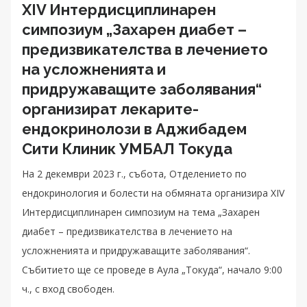
XIV Интердисциплинарен
симпозиум „Захарен диабет –
предизвикателства в лечението
на усложненията и
придружаващите заболявания“
организират лекарите-
ендокринолози в Аджибадем
Сити Клиник УМБАЛ Токуда
На 2 декември 2023 г., събота, Отделението по
ендокринология и болести на обмяната организира XIV
Интердисциплинарен симпозиум на тема „Захарен
диабет – предизвикателства в лечението на
усложненията и придружаващите заболявания“.
Събитието ще се проведе в Аула „Токуда“, начало 9:00
ч., с вход свободен.