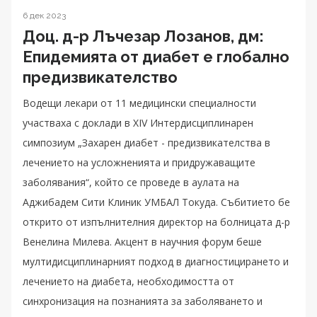
6 дек 2023
Доц. д-р Лъчезар Лозанов, дм:
Eпидемията от диабет е глобално
предизвикателство
Водещи лекари от 11 медицински специалности
участваха с доклади в XIV Интердисциплинарен
симпозиум „Захарен диабет - предизвикателства в
лечението на усложненията и придружаващите
заболявания“, който се проведе в аулата на
Аджибадем Сити Клиник УМБАЛ Токуда. Събитието бе
открито от изпълнителния директор на болницата д-р
Венелина Милева. Акцент в научния форум беше
мултидисциплинарният подход в диагностицирането и
лечението на диабета, необходимостта от
синхронизация на познанията за заболяването и