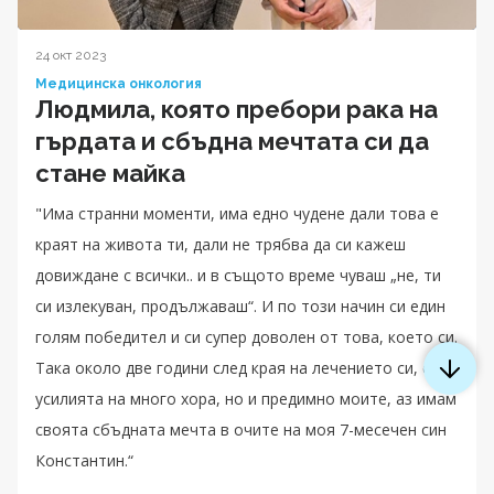
24 окт 2023
Медицинска онкология
Людмила, която пребори рака на
гърдата и сбъдна мечтата си да
стане майка
"Има странни моменти, има едно чудене дали това е
краят на живота ти, дали не трябва да си кажеш
довиждане с всички.. и в същото време чуваш „не, ти
си излекуван, продължаваш“. И по този начин си един
голям победител и си супер доволен от това, което си.
Така около две години след края на лечението си, след
усилията на много хора, но и предимно моите, аз имам
своята сбъдната мечта в очите на моя 7-месечен син
Константин.“