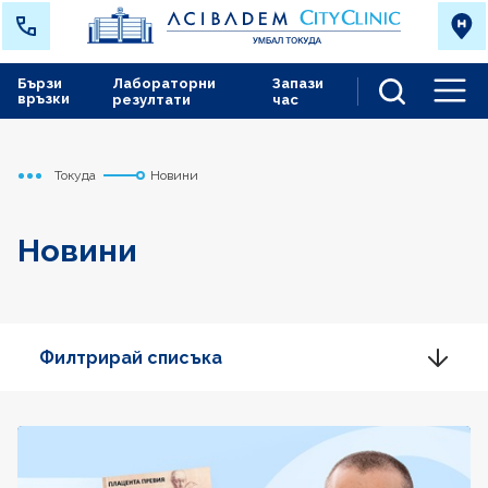
Бързи
Лабораторни
Запази
връзки
резултати
час
Men
Токуда
Новини
Начало
Новини
Филтрирай списъка