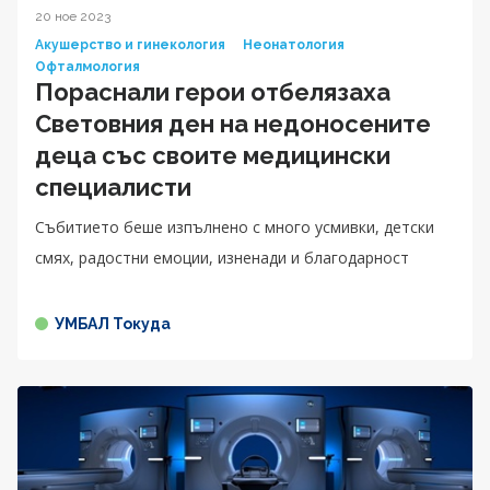
20 ное 2023
Акушерство и гинекология
Неонатология
Офталмология
Пораснали герои отбелязаха
Световния ден на недоносените
деца със своите медицински
специалисти
Събитието беше изпълнено с много усмивки, детски
смях, радостни емоции, изненади и благодарност
УМБАЛ Токуда