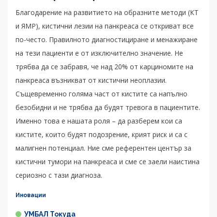
Благодарение на развитието на образните методи (КТ
и ЯМР), кистични лезии на панкреаса се откриват все
по-често. Правилното диагностициране и менажиране
на тези пациенти е от изключително значение. Не
трябва да се забравя, че над 20% от карциномите на
панкреаса възникват от кистични неоплазии.
Същевременно голяма част от кистите са напълно
безобидни и не трябва да будят тревога в пациентите.
Именно това е нашата роля – да разберем кои са
кистите, които будят подозрение, крият риск и са с
малигнен потенциал. Ние сме референтен център за
кистични тумори на панкреаса и сме се заели наистина
сериозно с тази диагноза.
Иновации
УМБАЛ Токуда