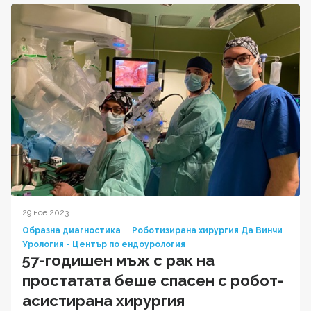
29 ное 2023
Образна диагностика
Роботизирана хирургия Да Винчи
Урология - Център по ендоурология
57-годишен мъж с рак на
простатата беше спасен с робот-
асистирана хирургия