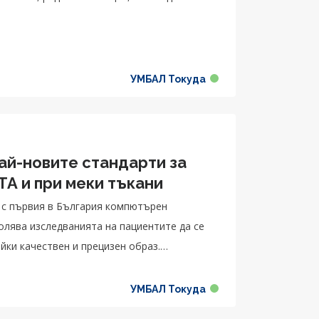
УМБАЛ Токуда
ай-новите стандарти за
TA и при меки тъкани
 с първия в България компютърен
йки качествен и прецизен образ.
нтелект, който помага на специалистите да
УМБАЛ Токуда