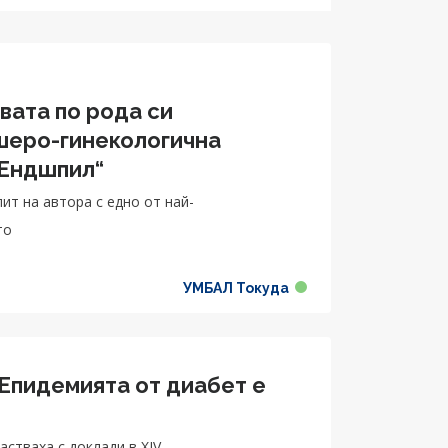
вата по рода си
шеро-гинекологична
 Ендшпил“
ит на автора с едно от най-
то
УМБАЛ Токуда
 Eпидемията от диабет е
стваха с доклади в XIV