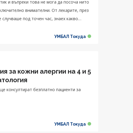
итик и въпреки това не мога да посоча нито
зключително внимателни. От лекарите, през
е случваше под точен час, знаех какво
ло да търся някой, просто всички отдаваха
 моите близки. Изключително кадърни хора,
УМБАЛ Токуда
то той ми бе препоръчан и със сигурност не
емина много добре и мога да се прибера
Възстанових се много бързо и съм
 в клиниката, настина много добър екип
я за кожни алергии на 4 и 5
ав.
атология
 ще консултират безплатно пациенти за
УМБАЛ Токуда