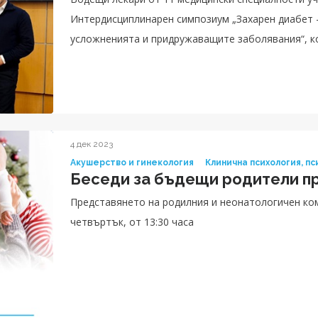
Интердисциплинарен симпозиум „Захарен диабет -
усложненията и придружаващите заболявания“, к
Сити Клиник УМБАЛ Токуда. Събитието бе открит
д-р Венелина Милева. Акцент в научния форум б
диагностицирането и лечението на диабета, необ
познанията за заболяването и неговите усложнен
4 дек 2023
Акушерство и гинекология
Клинична психология, п
Беседи за бъдещи родители пр
Представянето на родилния и неонатологичен ком
четвъртък, от 13:30 часа