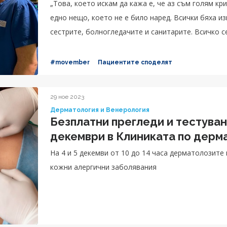
„Това, което искам да кажа е, че аз съм голям кр
едно нещо, което не е било наред. Всички бяха и
сестрите, болногледачите и санитарите. Всичко с
предстои и в нито един момент не ми се е налага
необходимото внимание, за да съм спокоен, аз и
#movember
Пациентите споделят
човечни. Доверих се на екипа на д-р Попов, защо
съжалявам за избора си. Радвам се, че всичко пр
29 ное 2023
спокойно в дома си, знаейки че вече съм добре. 
Дерматология и Венерология
изключително благодарен на всеки човек от екипа
Безплатни прегледи и тестувани
работи в това звено!“, споделя с усмивка Светосл
декември в Клиниката по дерм
На 4 и 5 декемви от 10 до 14 часа дерматолозите
кожни алергични заболявания