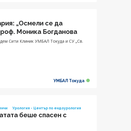
рия: „Осмели се да
проф. Моника Богданова
дем Сити Клиник УМБАЛ Токуда и СУ „Св.
УМБАЛ Токуда
инчи
Урология - Център по ендоурология
атата беше спасен с