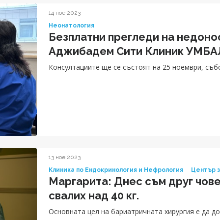
14 ное 2023
Неонатология
Безплатни прегледи на недонос
Аджибадем Сити Клиник УМБА
Консултациите ще се състоят на 25 ноември, събот
13 ное 2023
Клиника по Ендокринология и Нефрология
Център з
Маргарита: Днес съм друг чове
свалих над 40 кг.
Основната цел на бариатричната хирургия е да д