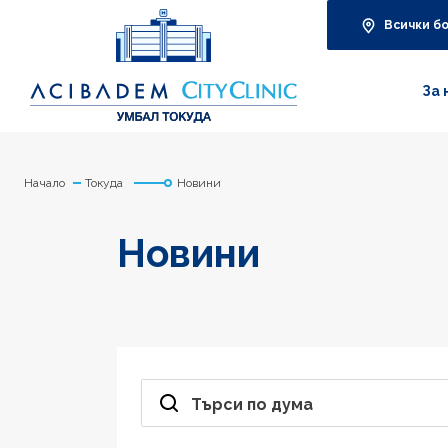
Всички б
За 
Начало
Токуда
Новини
Новини
Търси по дума