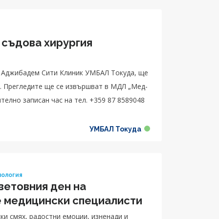
 съдова хирургия
в Аджибадем Сити Клиник УМБАЛ Токуда, ще
д-
ително записан час на тел. +359 87 8589048
УМБАЛ Токуда
ология
ветовния ден на
е медицински специалисти
ки смях, радостни емоции, изненади и