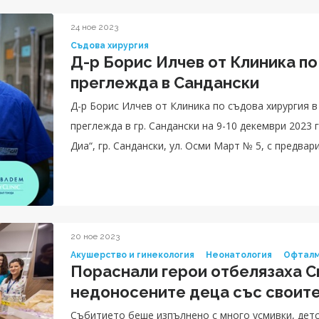
24 ное 2023
Съдова хирургия
Д-р Борис Илчев от Клиника по
преглежда в Сандански
Д-р Борис Илчев от Клиника по съдова хирургия 
преглежда в гр. Сандански на 9-10 декември 2023 г. Прегледите ще се извършват в МДЛ „Ме
Диа“, гр. Сандански, ул. Осми Март № 5, с предвар
20 ное 2023
Акушерство и гинекология
Неонатология
Офталм
Пораснали герои отбелязаха С
недоносените деца със своит
Събитието беше изпълнено с много усмивки, детс