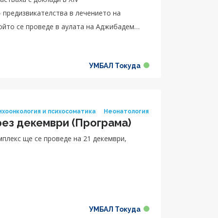
 предизвикателства в лечението на
ойто се проведе в аулата на Аджибадем
о от изпълнителния директор на болницата
еше мултидисциплинарният подход в
УМБАЛ Токуда
ходимостта от синхронизация на
ия.
сихоонкология и психосоматика
Неонатология
ез декември (Програма)
плекс ще се проведе на 21 декември,
УМБАЛ Токуда