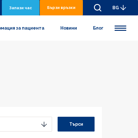
Бързи връзки
BG
Запази час
мация за пациента
Новини
Блог
Търси