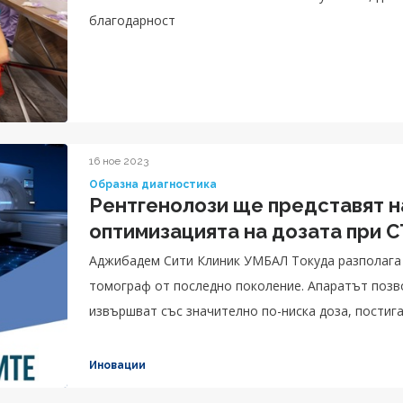
благодарност
16 ное 2023
Образна диагностика
Рентгенолози ще представят н
оптимизацията на дозата при C
Аджибадем Сити Клиник УМБАЛ Токуда разполага
томограф от последно поколение. Апаратът позволява изследванията на пациентите да се
извършват със значително по-ниска доза, постига
Компютърният томограф има вграден изкуствен и
имат възможно най-точния и „чист“ образ.
Иновации