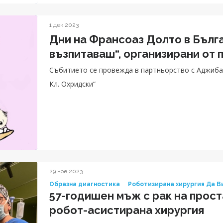
1 дек 2023
Дни на Франсоаз Долто в Бълга
възпитаваш“, организирани от 
Събитието се провежда в партньорство с Аджиба
Кл. Охридски“
29 ное 2023
Образна диагностика
Роботизирана хирургия Да В
57-годишен мъж с рак на прост
робот-асистирана хирургия