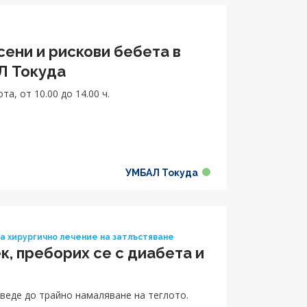
ени и рискови бебета в
Л Токуда
а, от 10.00 до 14.00 ч.
УМБАЛ Токуда
а хирургично лечение на затлъстяване
к, преборих се с диабета и
оведе до трайно намаляване на теглото.