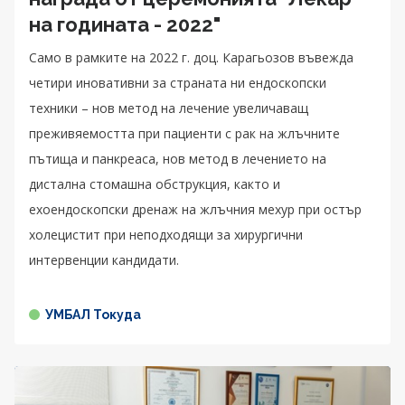
на годината - 2022"
Само в рамките на 2022 г. доц. Карагьозов въвежда
четири иновативни за страната ни ендоскопски
техники – нов метод на лечение увеличаващ
преживяемостта при пациенти с рак на жлъчните
пътища и панкреаса, нов метод в лечението на
дистална стомашна обструкция, както и
ехоендоскопски дренаж на жлъчния мехур при остър
холецистит при неподходящи за хирургични
интервенции кандидати.
УМБАЛ Токуда