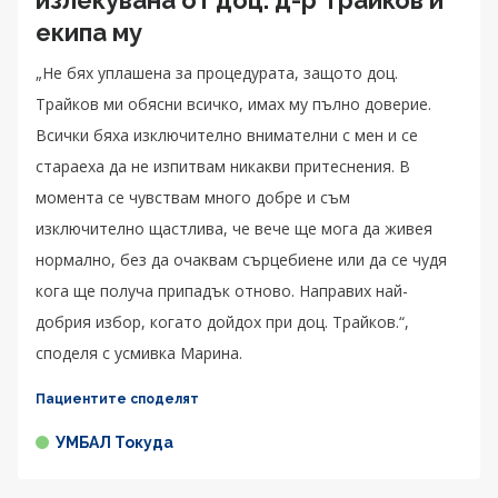
екипа му
„Не бях уплашена за процедурата, защото доц.
Трайков ми обясни всичко, имах му пълно доверие.
Всички бяха изключително внимателни с мен и се
стараеха да не изпитвам никакви притеснения. В
момента се чувствам много добре и съм
изключително щастлива, че вече ще мога да живея
нормално, без да очаквам сърцебиене или да се чудя
кога ще получа припадък отново. Направих най-
добрия избор, когато дойдох при доц. Трайков.“,
споделя с усмивка Марина.
Пациентите споделят
УМБАЛ Токуда