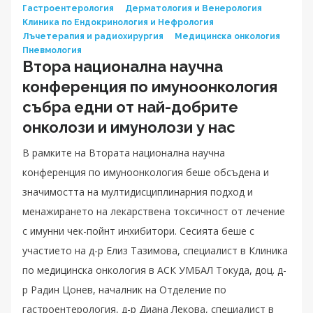
Гастроентерология
Дерматология и Венерология
Клиника по Ендокринология и Нефрология
Лъчетерапия и радиохирургия
Медицинска онкология
Пневмология
Втора национална научна
конференция по имуноонкология
събра едни от най-добрите
онколози и имунолози у нас
В рамките на Втората национална научна
конференция по имуноонкология беше обсъдена и
значимостта на мултидисциплинарния подход и
менажирането на лекарствена токсичност от лечение
с имунни чек-пойнт инхибитори. Сесията беше с
участието на д-р Елиз Тазимова, специалист в Клиника
по медицинска онкология в АСК УМБАЛ Токуда, доц. д-
р Радин Цонев, началник на Отделение по
гастроентерология, д-р Диана Лекова, специалист в