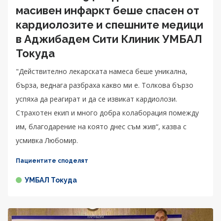
масивен инфаркт беше спасен от
кардиолозите и спешните медици
в Аджибадем Сити Клиник УМБАЛ
Токуда
"Действително лекарската намеса беше уникална,
бърза, веднага разбраха какво ми е. Толкова бързо
успяха да реагират и да се извикат кардиолози.
Страхотен екип и много добра колаборация помежду
им, благодарение на която днес съм жив“, казва с
усмивка Любомир.
Пациентите споделят
УМБАЛ Токуда