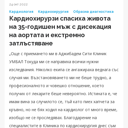
24 окт 2022
Кардиология
Кардиохирургия
Образна диагностика
Кардиохирурзи спасиха живота
на 35-годишен мъж с дисекация
на аортата и екстремно
затлъстяване
„Още с приемането ми в Аджибадем Сити Клиник
УМБАЛ Токуда ми се направиха всички нужни
изследвания. Няколко екипа се ангажираха веднага със
случая ми. Възстановяването ми не беше трудно, а
професионалното и човешко отношение, което
получих от лекарите беше невероятно. Истината е, че
имам вина за случилото се, тъй като пиех хапчета за
кръвно, но не бях ходил на кардиолог от много време,
изобщо не се проследявах. Благодарение на
специалистите в Клиника по кардиохирургия днес съм