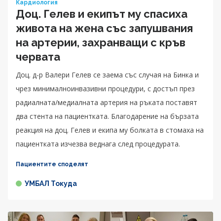
Кардиология
Доц. Гелев и екипът му спасиха
живота на жена със запушвания
на артерии, захранващи с кръв
червата
Доц. д-р Валери Гелев се заема със случая на Бинка и
чрез минималноинвазивни процедури, с достъп през
радиалната/медиалната артерия на ръката поставят
два стента на пациентката. Благодарение на бързата
реакция на доц. Гелев и екипа му болката в стомаха на
пациентката изчезва веднага след процедурата.
Пациентите споделят
УМБАЛ Токуда