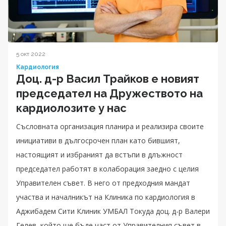
5 окт 2022
Кардиология
Доц. д-р Васил Трайков е новият
председател на Дружеството на
кардиолозите у нас
Съсловната организация планира и реализира своите
инициативи в дългосрочен план като бившият,
настоящият и избраният да встъпи в длъжност
председател работят в колаборация заедно с целия
Управителен съвет. В него от предходния мандат
участва и началникът на Клиника по кардиология в
Аджибадем Сити Клиник УМБАЛ Токуда доц. д-р Валери
Гелев, който ще бъде част от Управителния съвет в