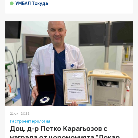
УМБАЛ Токуда
21 окт 2022
Гастроентерология
Доц. д-р Петко Карагьозов с
награда от церемонията "Лекар