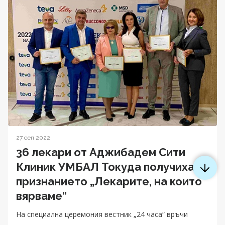
27 сеп 2022
36 лекари от Аджибадем Сити
Клиник УМБАЛ Токуда получиха
признанието „Лекарите, на които
вярваме”
На специална церемония вестник „24 часа“ връчи