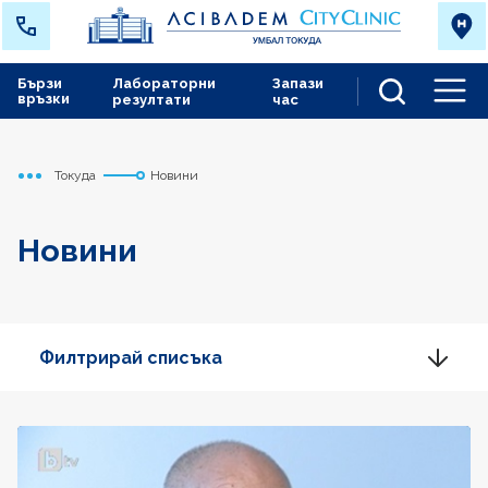
Бързи
Лабораторни
Запази
връзки
резултати
час
Men
Токуда
Новини
Начало
Новини
Филтрирай списъка