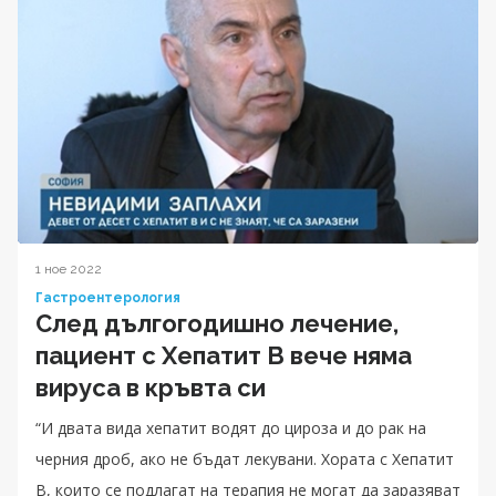
1 ное 2022
Гастроентерология
След дългогодишно лечение,
пациент с Хепатит B вече няма
вируса в кръвта си
“И двата вида хепатит водят до цироза и до рак на
черния дроб, ако не бъдат лекувани. Хората с Хепатит
B, които се подлагат на терапия не могат да заразяват