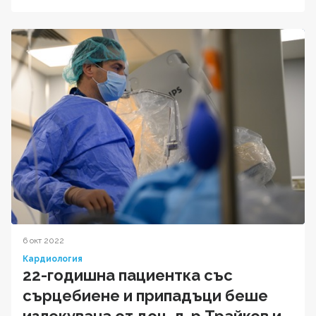
6 окт 2022
Кардиология
22-годишна пациентка със
сърцебиене и припадъци беше
излекувана от доц. д-р Трайков и