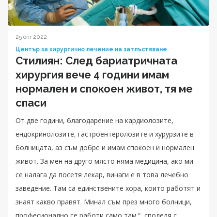
25 окт 2022
Център за хирургично лечение на затлъстяване
Стилиян: След бариатричната
хирургия вече 4 години имам
нормален и спокоен живот, тя ме
спаси
От две години, благодарение на кардиолозите,
ендокринолозите, гастроентеролозите и хурурзите в
болницата, аз съм добре и имам спокоен и нормален
живот. За мен на друго място няма медицина, ако ми
се налага да посетя лекар, винаги е в това лечебно
заведение. Там са единствените хора, които работят и
знаят какво правят. Минал съм през много болници,
професионално се работи само там.“, споделя с