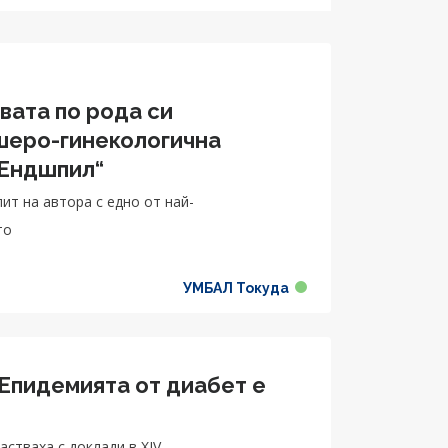
вата по рода си
шеро-гинекологична
 Ендшпил“
ит на автора с едно от най-
то
УМБАЛ Токуда
 Eпидемията от диабет е
стваха с доклади в XIV