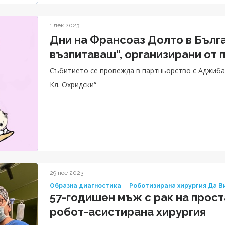
1 дек 2023
Дни на Франсоаз Долто в Бълга
възпитаваш“, организирани от 
Събитието се провежда в партньорство с Аджиба
Кл. Охридски“
29 ное 2023
Образна диагностика
Роботизирана хирургия Да В
57-годишен мъж с рак на прост
робот-асистирана хирургия