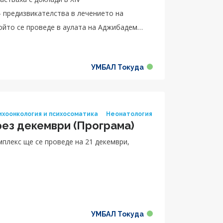
 предизвикателства в лечението на
ойто се проведе в аулата на Аджибадем
о от изпълнителния директор на болницата
еше мултидисциплинарният подход в
УМБАЛ Токуда
ходимостта от синхронизация на
ия.
сихоонкология и психосоматика
Неонатология
ез декември (Програма)
плекс ще се проведе на 21 декември,
УМБАЛ Токуда