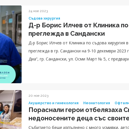
24 ное 2023
Съдова хирургия
Д-р Борис Илчев от Клиника по
преглежда в Сандански
Д-р Борис Илчев от Клиника по съдова хирургия 
преглежда в гр. Сандански на 9-10 декември 2023 г. Прегледите ще се извършват в МДЛ „Ме
Диа“, гр. Сандански, ул. Осми Март № 5, с предвар
20 ное 2023
Акушерство и гинекология
Неонатология
Офталм
Пораснали герои отбелязаха С
недоносените деца със своит
Събитието беше изпълнено с много усмивки, детс