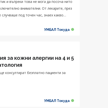
итик и въпреки това не мога да посоча нито
зключително внимателни. От лекарите, през
е случваше под точен час, знаех какво
ло да търся някой, просто всички отдаваха
 моите близки. Изключително кадърни хора,
УМБАЛ Токуда
то той ми бе препоръчан и със сигурност не
емина много добре и мога да се прибера
Възстанових се много бързо и съм
 в клиниката, настина много добър екип
я за кожни алергии на 4 и 5
ав.
атология
 ще консултират безплатно пациенти за
УМБАЛ Токуда