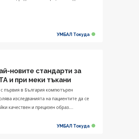
УМБАЛ Токуда
ай-новите стандарти за
TA и при меки тъкани
 с първия в България компютърен
йки качествен и прецизен образ.
нтелект, който помага на специалистите да
УМБАЛ Токуда