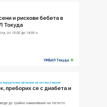
ени и рискови бебета в
Л Токуда
а, от 10.00 до 14.00 ч.
УМБАЛ Токуда
а хирургично лечение на затлъстяване
к, преборих се с диабета и
оведе до трайно намаляване на теглото.