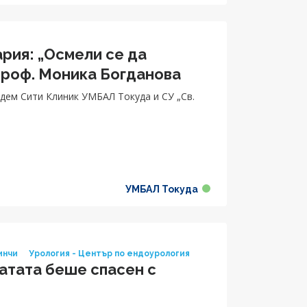
рия: „Осмели се да
проф. Моника Богданова
дем Сити Клиник УМБАЛ Токуда и СУ „Св.
УМБАЛ Токуда
инчи
Урология - Център по ендоурология
атата беше спасен с