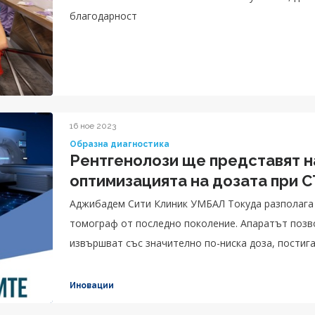
благодарност
16 ное 2023
Образна диагностика
Рентгенолози ще представят н
оптимизацията на дозата при C
Аджибадем Сити Клиник УМБАЛ Токуда разполага
томограф от последно поколение. Апаратът позволява изследванията на пациентите да се
извършват със значително по-ниска доза, постига
Компютърният томограф има вграден изкуствен и
имат възможно най-точния и „чист“ образ.
Иновации