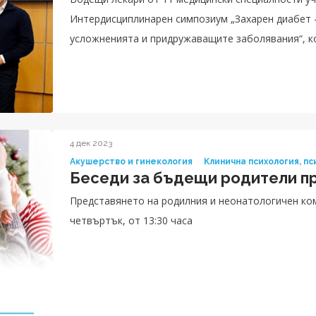
Интердисциплинарен симпозиум „Захарен диабет -
усложненията и придружаващите заболявания“, к
Сити Клиник УМБАЛ Токуда. Събитието бе открит
д-р Венелина Милева. Акцент в научния форум б
диагностицирането и лечението на диабета, необ
познанията за заболяването и неговите усложнен
4 дек 2023
Акушерство и гинекология
Клинична психология, п
Беседи за бъдещи родители пр
Представянето на родилния и неонатологичен ком
четвъртък, от 13:30 часа