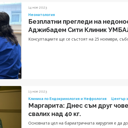
14 ное 2023
Неонатология
Безплатни прегледи на недонос
Аджибадем Сити Клиник УМБА
Консултациите ще се състоят на 25 ноември, събот
13 ное 2023
Клиника по Ендокринология и Нефрология
Център з
Маргарита: Днес съм друг чове
свалих над 40 кг.
Основната цел на бариатричната хирургия е да д