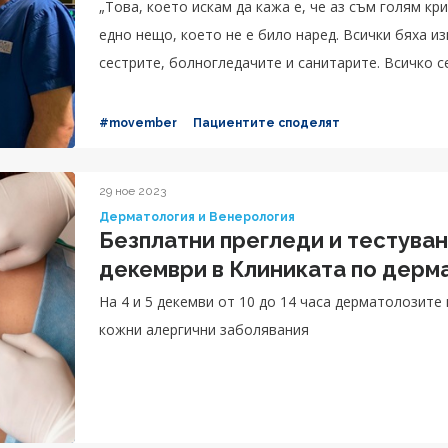
„Това, което искам да кажа е, че аз съм голям кр
едно нещо, което не е било наред. Всички бяха и
сестрите, болногледачите и санитарите. Всичко с
предстои и в нито един момент не ми се е налага
необходимото внимание, за да съм спокоен, аз и
#movember
Пациентите споделят
човечни. Доверих се на екипа на д-р Попов, защо
съжалявам за избора си. Радвам се, че всичко пр
29 ное 2023
спокойно в дома си, знаейки че вече съм добре. 
Дерматология и Венерология
изключително благодарен на всеки човек от екипа
Безплатни прегледи и тестувани
работи в това звено!“, споделя с усмивка Светосл
декември в Клиниката по дерм
На 4 и 5 декемви от 10 до 14 часа дерматолозите
кожни алергични заболявания