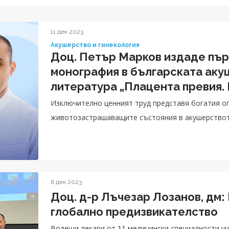
11 дек 2023
Акушерство и гинекология
Доц. Петър Марков издаде пър
монография в българската аку
литература „Плацента превия.
Изключително ценният труд представя богатия оп
животозастрашаващите състояния в акушерство
6 дек 2023
Доц. д-р Лъчезар Лозанов, дм:
глобално предизвикателство
Водещи лекари от 11 медицински специалности уча