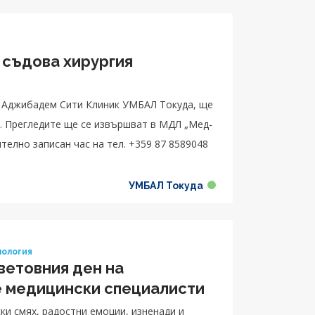
 съдова хирургия
в Аджибадем Сити Клиник УМБАЛ Токуда, ще
д-
ително записан час на тел. +359 87 8589048
УМБАЛ Токуда
ология
ветовния ден на
е медицински специалисти
ки смях, радостни емоции, изненади и