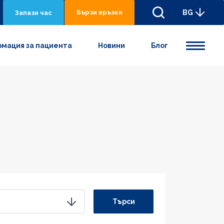
Бързи връзки
BG
Запази час
мация за пациента
Новини
Блог
Търси