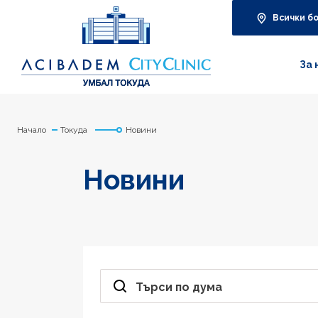
Всички б
За 
Начало
Токуда
Новини
Новини
Търси по дума