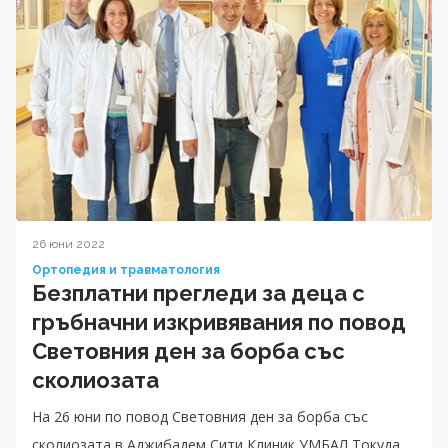
26 юни 2022
Ортопедия и травматология
Безплатни прегледи за деца с
гръбначни изкривявания по повод
Световния ден за борба със
сколиозата
На 26 юни по повод Световния ден за борба със
сколиозата в Аджибадем Сити Клиник УМБАЛ Токуда