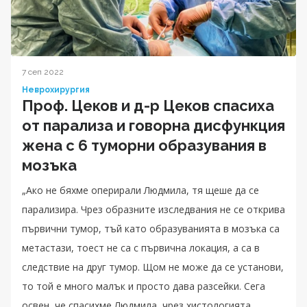
7 сеп 2022
Неврохирургия
Проф. Цеков и д-р Цеков спасиха
от парализа и говорна дисфункция
жена с 6 туморни образувания в
мозъка
„Ако не бяхме оперирали Людмила, тя щеше да се
парализира. Чрез образните изследвания не се открива
първични тумор, тъй като образуванията в мозъка са
метастази, тоест не са с първична локация, а са в
следствие на друг тумор. Щом не може да се установи,
то той е много малък и просто дава разсейки. Сега
освен, че спасихме Людмила, чрез хистологията