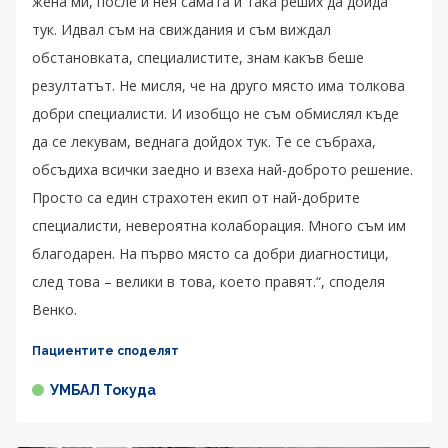
жена ми, после и нея самата и така реших да дойда
тук. Идвал съм на свиждания и съм виждал
обстановката, специалистите, знам какъв беше
резултатът. Не мисля, че на друго място има толкова
добри специалисти. И изобщо не съм обмислял къде
да се лекувам, веднага дойдох тук. Те се събраха,
обсъдиха всички заедно и взеха най-доброто решение.
Просто са един страхотен екип от най-добрите
специалисти, невероятна колаборация. Много съм им
благодарен. На първо място са добри диагностици,
след това – велики в това, което правят.“, споделя
Венко.
Пациентите споделят
УМБАЛ Токуда