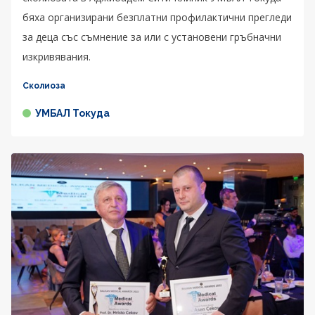
бяха организирани безплатни профилактични прегледи
за деца със съмнение за или с установени гръбначни
изкривявания.
Сколиоза
УМБАЛ Токуда