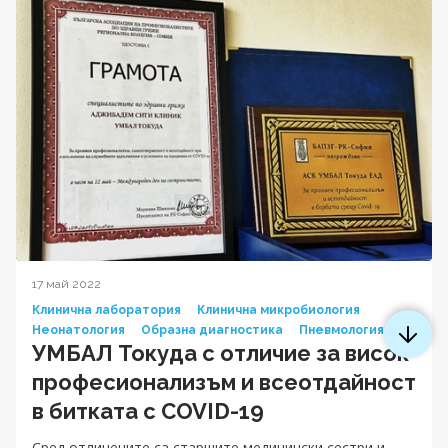
17 май 2022
Клинична лаборатория
Клинична микробиология
Неонатология
Образна диагностика
Пневмология
УМБАЛ Токуда с отличие за висок
професионализъм и всеотдайност
в битката с COVID-19
Сред отличените са старшите медицински сестри и