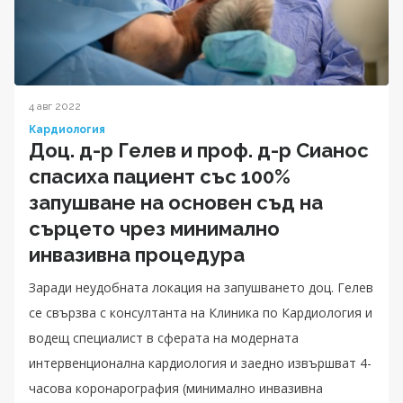
4 авг 2022
Кардиология
Доц. д-р Гелев и проф. д-р Сианос
спасиха пациент със 100%
запушване на основен съд на
сърцето чрез минимално
инвазивна процедура
Заради неудобната локация на запушването доц. Гелев
се свързва с консултанта на Клиника по Кардиология и
водещ специалист в сферата на модерната
интервенционална кардиология и заедно извършват 4-
часова коронарография (минимално инвазивна