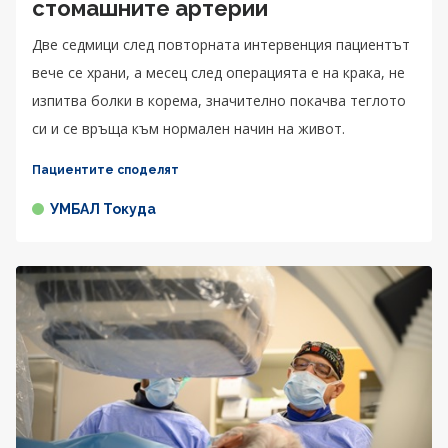
стомашните артерии
Две седмици след повторната интервенция пациентът
вече се храни, а месец след операцията е на крака, не
изпитва болки в корема, значително покачва теглото
си и се връща към нормален начин на живот.
Пациентите споделят
УМБАЛ Токуда