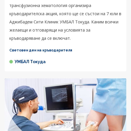
трансфузионна хематология организира
кръводарителска акция, която ще се състои на 7 юли в
Аджибадем Сити Клиник УМБАЛ Токуда. Каним всички
желаещи и отговарящи на условията за
кръводаряване да се включат.
Световен ден на кръводарителя
УМБАЛ Токуда