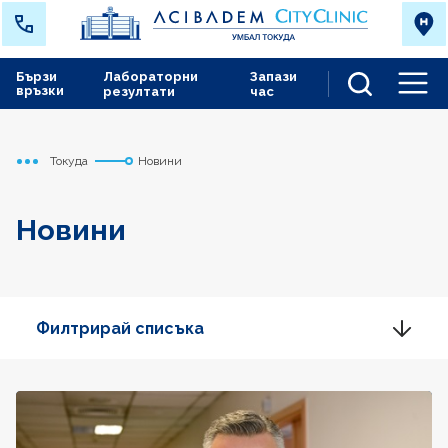
Бързи
Лабораторни
Запази
връзки
резултати
час
Men
Токуда
Новини
Начало
Новини
Филтрирай списъка