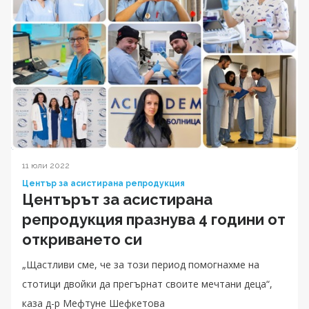
11 юли 2022
Център за асистирана репродукция
Центърът за асистирана
репродукция празнува 4 години от
откриването си
„Щастливи сме, че за този период помогнахме на
стотици двойки да прегърнат своите мечтани деца“,
каза д-р Мефтуне Шефкетова