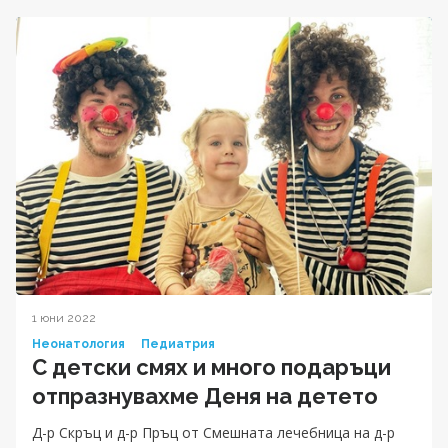
1 юни 2022
Неонатология
Педиатрия
С детски смях и много подаръци
отпразнувахме Деня на детето
Д-р Скръц и д-р Пръц от Смешната лечебница на д-р