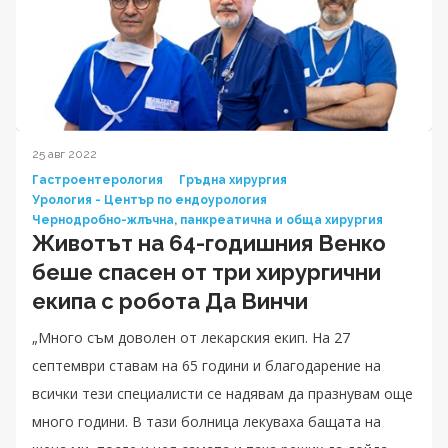
25 авг 2022
Гастроентерология
Гръдна хирургия
Урология - Център по ендоурология
Чернодробно-жлъчна, панкреатична и обща хирургия
Животът на 64-годишния Венко
беше спасен от три хирургични
екипа с робота Да Винчи
„Много съм доволен от лекарския екип. На 27
септември ставам на 65 години и благодарение на
всички тези специалисти се надявам да празнувам още
много години. В тази болница лекуваха бащата на