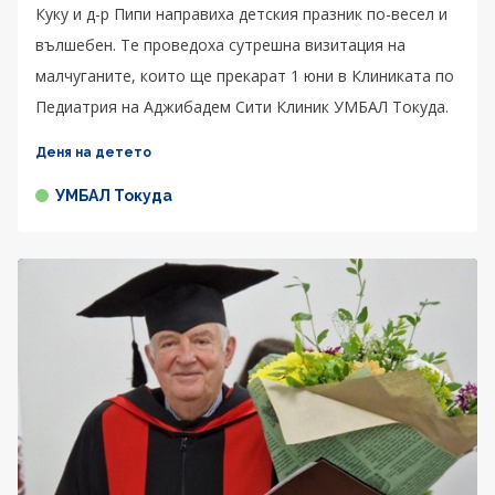
Куку и д-р Пипи направиха детския празник по-весел и
вълшебен. Те проведоха сутрешна визитация на
малчуганите, които ще прекарат 1 юни в Клиниката по
Педиатрия на Аджибадем Сити Клиник УМБАЛ Токуда.
Деня на детето
УМБАЛ Токуда