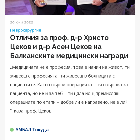
20 юни 2022
Неврохирургия
Отличия за проф. д-р Христо
Цеков и д-р Асен Цеков на
Балканските медицински награди
„Медицината не е професия, това е начин на живот, ти
живееш с професията, ти живееш в болницата с
пациентите. Като свърши операцията – тя свършва за
пациента, но не и за теб – ти цяла нощ премисляш
операциите по етапи – добре ли е направено, не е ли?
“, каза проф. Цеков.
УМБАЛ Токуда