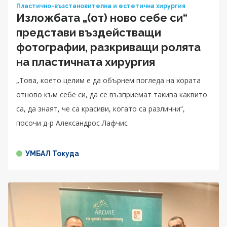
Пластично-възстановителна и естетична хирургия
Изложбата „(от) ново себе си“
представи въздействащи
фотографии, разкриващи ролята
на пластичната хирургия
„Това, което целим е да обърнем погледа на хората
отново към себе си, да се възприемат такива каквито
са, да знаят, че са красиви, когато са различни“,
посочи д-р Александрос Лафчис
УМБАЛ Токуда