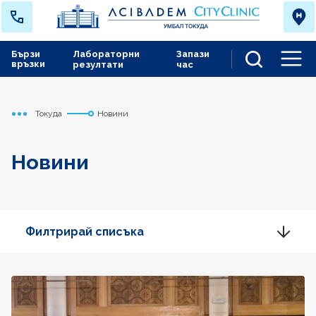
Бързи
Лабораторни
Запази
връзки
резултати
час
Men
Токуда
Новини
Начало
Новини
Филтрирай списъка