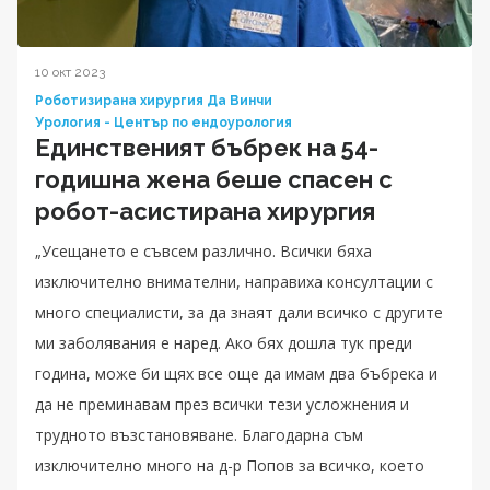
10 окт 2023
Роботизирана хирургия Да Винчи
Урология - Център по ендоурология
Единственият бъбрек на 54-
годишна жена беше спасен с
робот-асистирана хирургия
„Усещането е съвсем различно. Всички бяха
изключително внимателни, направиха консултации с
много специалисти, за да знаят дали всичко с другите
ми заболявания е наред. Ако бях дошла тук преди
година, може би щях все още да имам два бъбрека и
да не преминавам през всички тези усложнения и
трудното възстановяване. Благодарна съм
изключително много на д-р Попов за всичко, което