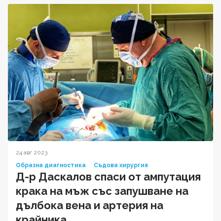
24 авг 2023
Образна диагностика
Съдова хирургия
Д-р Даскалов спаси от ампутация
крака на мъж със запушване на
дълбока вена и артерия на
крайника