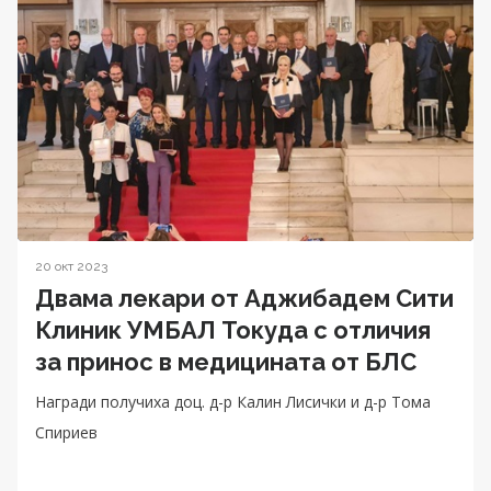
20 окт 2023
Двама лекари от Аджибадем Сити
Клиник УМБАЛ Токуда с отличия
за принос в медицината от БЛС
Награди получиха доц. д-р Калин Лисички и д-р Тома
Спириев