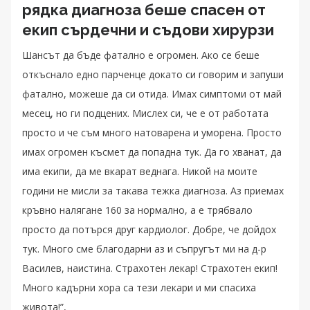
рядка диагноза беше спасен от
екип сърдечни и съдови хирурзи
Шансът да бъде фатално е огромен. Ако се беше
откъснало едно парченце докато си говорим и запуши
фатално, можеше да си отида. Имах симптоми от май
месец, но ги подцених. Мислех си, че е от работата
просто и че съм много натоварена и уморена. Просто
имах огромен късмет да попадна тук. Да го хванат, да
има екипи, да ме вкарат веднага. Никой на моите
години не мисли за такава тежка диагноза. Аз приемах
кръвно налягане 160 за нормално, а е трябвало
просто да потърся друг кардиолог. Добре, че дойдох
тук. Много сме благодарни аз и съпругът ми на д-р
Василев, наистина. Страхотен лекар! Страхотен екип!
Много кадърни хора са тези лекари и ми спасиха
живота!”,