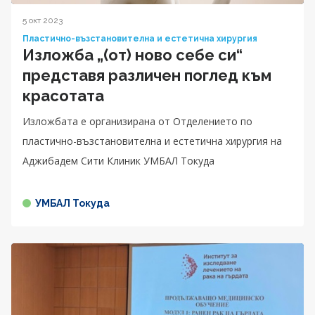
5 окт 2023
Пластично-възстановителна и естетична хирургия
Изложба „(от) ново себе си“
представя различен поглед към
красотата
Изложбата е организирана от Отделението по
пластично-възстановителна и естетична хирургия на
Аджибадем Сити Клиник УМБАЛ Токуда
УМБАЛ Токуда