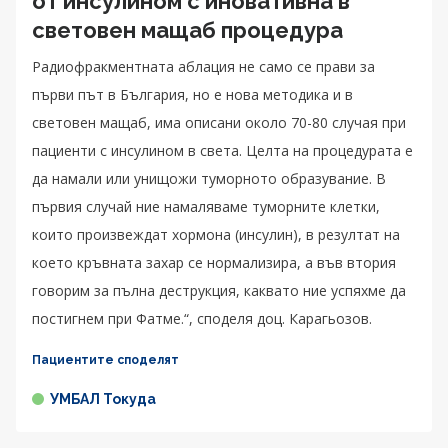
от инсулином с иновативна в
световен мащаб процедура
Радиофракментната аблация не само се прави за
първи път в България, но е нова методика и в
световен мащаб, има описани около 70-80 случая при
пациенти с инсулином в света. Целта на процедурата е
да намали или унищожи туморното образувание. В
първия случай ние намаляваме туморните клетки,
които произвеждат хормона (инсулин), в резултат на
което кръвната захар се нормализира, а във втория
говорим за пълна деструкция, каквато ние успяхме да
постигнем при Фатме.“, споделя доц. Карагьозов.
Пациентите споделят
УМБАЛ Токуда