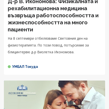
Д-р В. Икономова: Физикалната и
рехабилитационна медицина
възвръща работоспособността и
жизнеспособността на много
пациенти
На 8 септември отбелязваме Световния ден на
физиотерапията. По този повод, потърсихме за
блицинтервю д-р Виолетка Икономова.
УМБАЛ Токуда