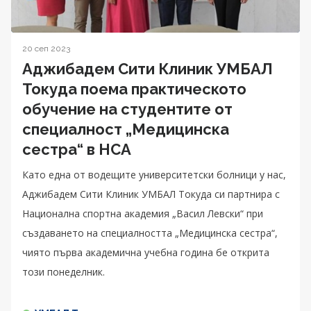
20 сеп 2023
Аджибадем Сити Клиник УМБАЛ
Токуда поема практическото
обучение на студентите от
специалност „Медицинска
сестра“ в НСА
Като една от водещите университетски болници у нас,
Аджибадем Сити Клиник УМБАЛ Токуда си партнира с
Национална спортна академия „Васил Левски“ при
създаването на специалността „Медицинска сестра“,
чиято първа академична учебна година бе открита
този понеделник.