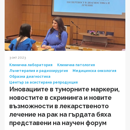
3 окт 2023
Клинична лаборатория
Клинична патология
Лъчетерапия и радиохирургия
Медицинска онкология
Образна диагностика
Център за асистирана репродукция
Иновациите в туморните маркери,
новостите в скрининга и новите
възможности в лекарственото
лечение на рак на гърдата бяха
представени на научен форум