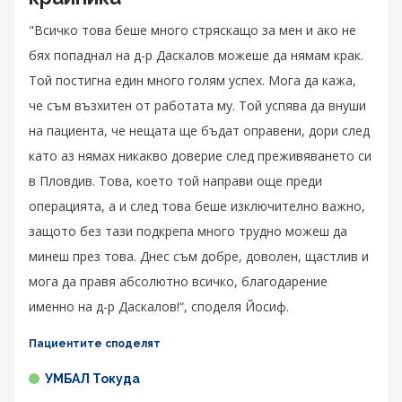
"Всичко това беше много стряскащо за мен и ако не
бях попаднал на д-р Даскалов можеше да нямам крак.
Той постигна един много голям успех. Мога да кажа,
че съм възхитен от работата му. Той успява да внуши
на пациента, че нещата ще бъдат оправени, дори след
като аз нямах никакво доверие след преживяването си
в Пловдив. Това, което той направи още преди
операцията, а и след това беше изключително важно,
защото без тази подкрепа много трудно можеш да
минеш през това. Днес съм добре, доволен, щастлив и
мога да правя абсолютно всичко, благодарение
именно на д-р Даскалов!“, споделя Йосиф.
Пациентите споделят
УМБАЛ Токуда