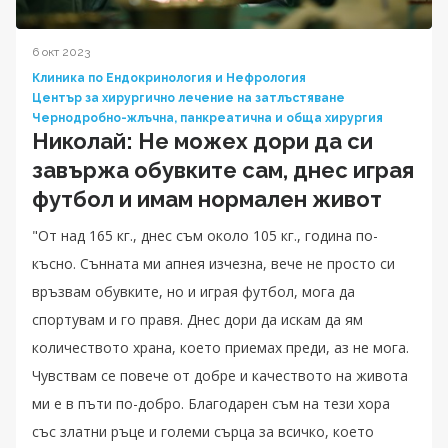
6 окт 2023
Клиника по Ендокринология и Нефрология
Център за хирургично лечение на затлъстяване
Чернодробно-жлъчна, панкреатична и обща хирургия
Николай: Не можех дори да си
завържа обувките сам, днес играя
футбол и имам нормален живот
"От над 165 кг., днес съм около 105 кг., година по-
късно. Сънната ми апнея изчезна, вече не просто си
връзвам обувките, но и играя футбол, мога да
спортувам и го правя. Днес дори да искам да ям
количеството храна, което приемах преди, аз не мога.
Чувствам се повече от добре и качеството на живота
ми е в пъти по-добро. Благодарен съм на тези хора
със златни ръце и големи сърца за всичко, което