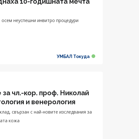
днаха 10-годишната мечта
и
а осем неуспешни инвитро процедури
УМБАЛ Токуда
а чл.-кор. проф. Николай
тология и венерология
лад, свързан с най-новите изследвания за
ката кожа