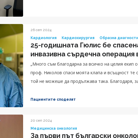
26 сеп 2024
Кардиология
Кардиохирургия
Образна диагност
25-годишната Гюлис бе спасен
инвазивна сърдечна операция
„Много съм благодарна за всичко на целия екип о
проф. Николов спаси моята клапа и всъщност те 
той не можеше да продължава така. Благодаря, за 
вълнение Гюлис.
Пациентите споделят
20 сеп 2024
Медицинска онкология
За първи път български онколо