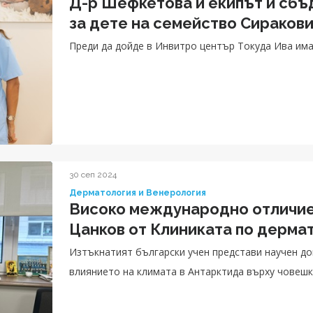
Д-р Шефкетова и екипът ѝ сбъ
за дете на семейство Сираков
Преди да дойде в Инвитро център Токуда Ива им
30 сеп 2024
Дерматология и Венерология
Високо международно отличие з
Цанков от Клиниката по дерма
Изтъкнатият български учен представи научен док
влиянието на климата в Антарктида върху човеш