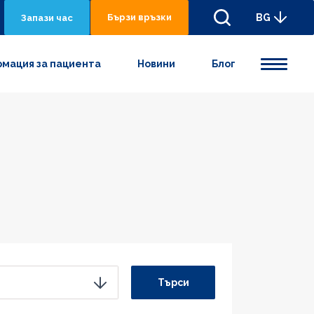
Бързи връзки
BG
Запази час
мация за пациента
Новини
Блог
Търси