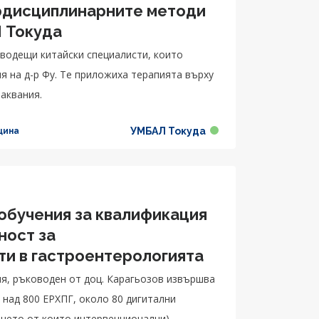
ердисциплинарните методи
Л Токуда
водещи китайски специалисти, които
я на д-р Фу. Те приложиха терапията върху
аквания.
УМБАЛ Токуда
цина
обучения за квалификация
ност за
и в гастроентерологията
я, ръководен от доц. Карагьозов извършва
 над 800 ЕРХПГ, около 80 дигитални
ечето от които интервенционални)