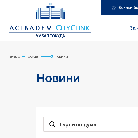
Всички б
За 
Начало
Токуда
Новини
Новини
Търси по дума