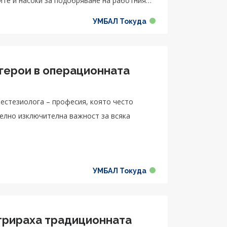
ите и насоки за подобряване на работния
УМБАЛ Токуда
герои в операционната
естезиолога – професия, която често
но изключителна важност за всяка
УМБАЛ Токуда
трираха традиционната