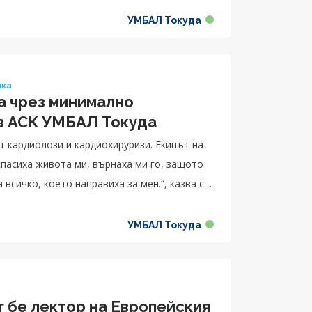
УМБАЛ Токуда
ика
а чрез минимално
 в АСК УМБАЛ Токуда
т кардиолози и кардиохируризи. Екипът на
спасиха живота ми, върнаха ми го, защото
всичко, което направиха за мен.“, казва с
УМБАЛ Токуда
г бе лектор на Европейския