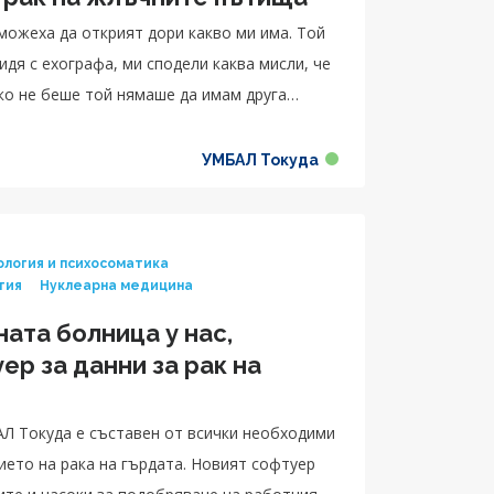
 можеха да открият дори какво ми има. Той
дя с ехографа, ми сподели каква мисли, че
ако не беше той нямаше да имам друга
УМБАЛ Токуда
ология и психосоматика
гия
Нуклеарна медицина
ата болница у нас,
р за данни за рак на
АЛ Токуда е съставен от всички необходими
ието на рака на гърдата. Новият софтуер