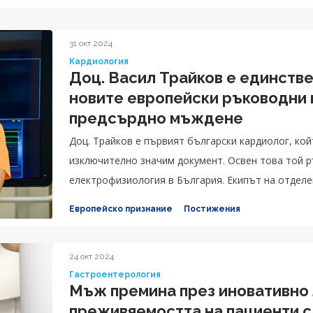
31 окт 2024
Кардиология
Доц. Васил Трайков е единстве
новите европейски ръководни 
предсърдно мъждене
Доц. Трайков е първият български кардиолог, кой
изключително значим документ. Освен това той 
електрофизиология в България. Екипът на отделе
Европейско признание
Постижения
24 окт 2024
Гастроентерология
Мъж премина през иновативно
преживяемостта на пациенти с