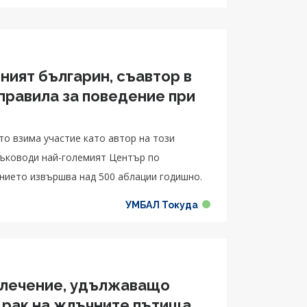
ният българин, съавтор в
правила за поведение при
то взима участие като автор на този
ръководи най-големият Център по
нието извършва над 500 аблации годишно.
УМБАЛ Токуда
 лечение, удължаващо
 рак на жлъчните пътища