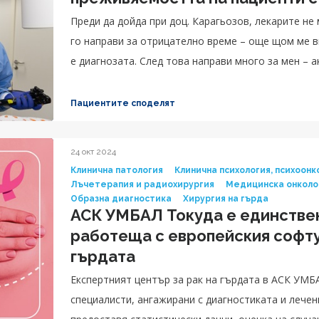
Преди да дойда при доц. Карагьозов, лекарите не
го направи за отрицателно време – още щом ме ви
е диагнозата. След това направи много за мен – 
алтернатива.
Пациентите споделят
24 окт 2024
Клинична патология
Клинична психология, психоонк
Лъчетерапия и радиохирургия
Медицинска онколо
Образна диагностика
Хирургия на гърда
АСК УМБАЛ Токуда е единствен
работеща с европейския софтуе
гърдата
Експертният център за рак на гърдата в АСК УМБ
специалисти, ангажирани с диагностиката и лечен