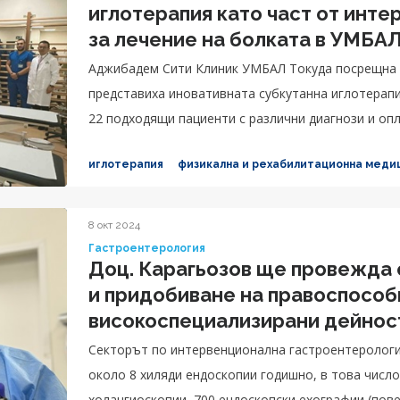
иглотерапия като част от инт
за лечение на болката в УМБА
Аджибадем Сити Клиник УМБАЛ Токуда посрещна 
представиха иновативната субкутанна иглотерапи
22 подходящи пациенти с различни диагнози и опл
иглотерапия
физикална и рехабилитационна меди
8 окт 2024
Гастроентерология
Доц. Карагьозов ще провежда 
и придобиване на правоспособ
високоспециализирани дейност
Секторът по интервенционална гастроентерологи
около 8 хиляди ендоскопии годишно, в това число
холангиоскопии, 700 ендоскопски ехографии (пов