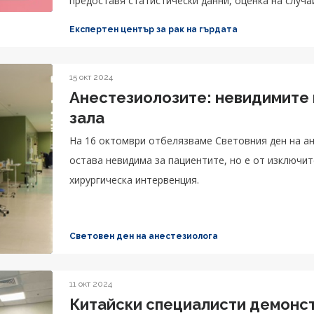
предоставя статистически данни, оценка на случа
процес.
Експертен център за рак на гърдата
15 окт 2024
Анестезиолозите: невидимите 
зала
На 16 октомври отбелязваме Световния ден на ан
остава невидима за пациентите, но е от изключител
хирургическа интервенция.
Световен ден на анестезиолога
11 окт 2024
Китайски специалисти демонс