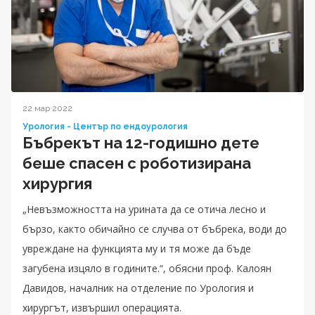
22 мар 2022
Урология - Център по ендоурология
Бъбрекът на 12-годишно дете
беше спасен с роботизирана
хирургия
„Невъзможността на урината да се отича лесно и
бързо, както обичайно се случва от бъбрека, води до
увреждане на функцията му и тя може да бъде
загубена изцяло в годините.“, обясни проф. Калоян
Давидов, началник на отделение по Урология и
хирургът, извършил операцията.