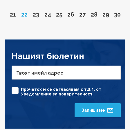
Go to page
Page
Go to page
Go to page
Go to page
Go to page
Go to page
Go to page
Go to pa
Go to
21
22
23
24
25
26
27
28
29
30
Нашият бюлетин
Твоят имейл адрес
Прочетох и се съгласявам с т.3.1. от
Уведомление за поверителност
Запиши ме