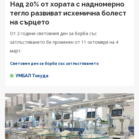
Над 20% от хората с надномерно
тегло развиват исхемична болест
на сърцето
От 2 години световния ден за борба със
затлъстяването бе променен от 11 октомври на 4
март.
Световен ден за борба със затлъстяването
УМБАЛ Токуда