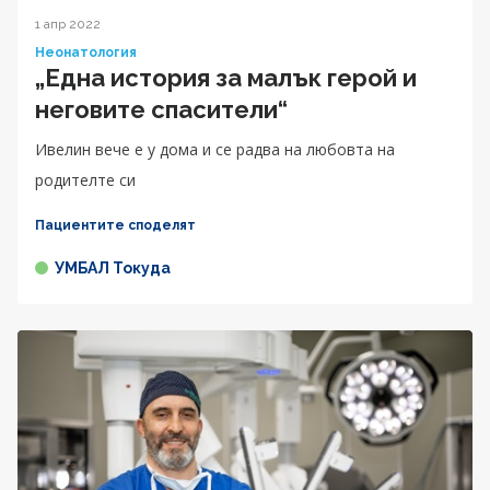
1 апр 2022
Неонатология
„Една история за малък герой и
неговите спасители“
Ивелин вече е у дома и се радва на любовта на
родителте си
Пациентите споделят
УМБАЛ Токуда