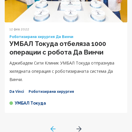
12 фев 2022
Роботизирана хирургия Да Винчи
УМБАЛ Токуда отбеляза 1000
операции с робота Да Винчи
Аджибадем Сити Клиник УМБАЛ Токуда отпразнува
хилядната операция с роботизираната система Да
Винчи.
Da Vinci
Роботизирана хирургия
УМБАЛ Токуда
GoToPreviousPage
Go to next page