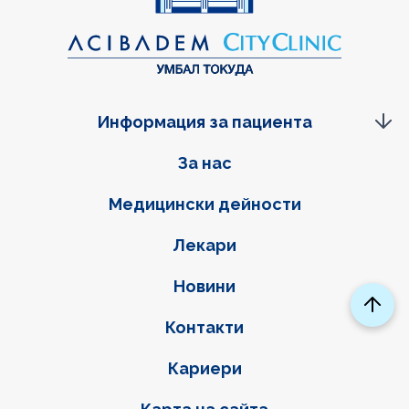
Информация за пациента
Фуутер навигация
За нас
Медицински дейности
Лекари
Новини
Контакти
Кариери