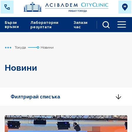
Бързи
Лабораторни
Запази
връзки
резултати
час
Men
Токуда
Новини
Начало
Новини
Филтрирай списъка