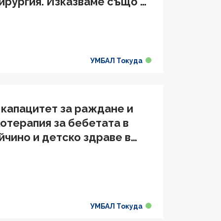
ирургия. Изказваме също и
-р Михаил Михов от
УМБАЛ Токуда
 капацитет за раждане и
отерапия за бебетата в
йчино и детско здраве в
УМБАЛ Токуда