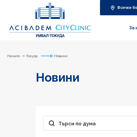
Всички б
За 
Начало
Токуда
Новини
Новини
Търси по дума