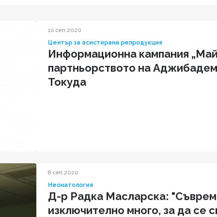
10 сеп 2020
Център за асистирана репродукция
Информационна кампания „Май
партньорството на Аджибадем
Токуда
8 сеп 2020
Неонатология
Д-р Радка Масларска: "Съврем
изключително много, за да се 