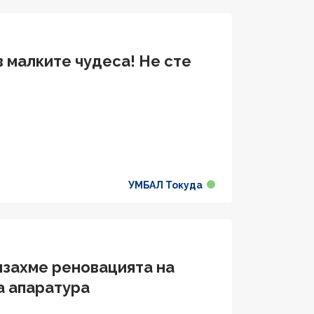
в малките чудеса! Не сте
УМБАЛ Токуда
захме реновацията на
а апаратура