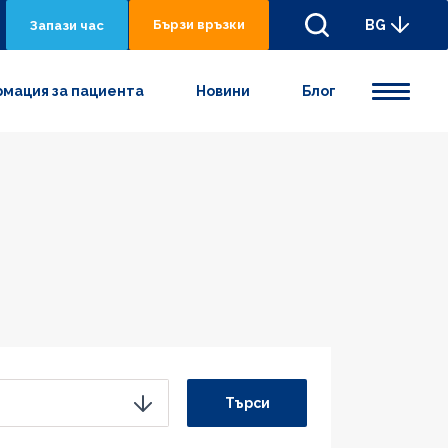
Бързи връзки
BG
Запази час
мация за пациента
Новини
Блог
Търси