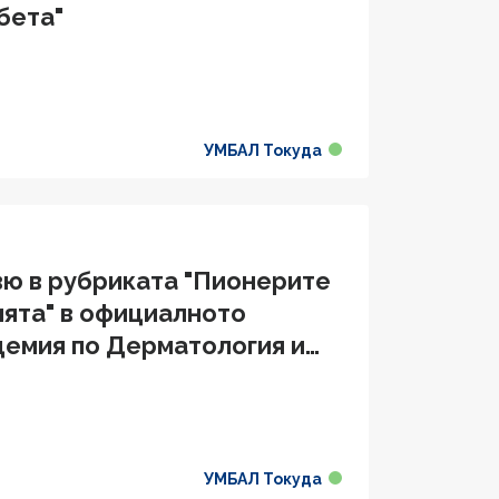
бета"
УМБАЛ Токуда
вю в рубриката "Пионерите
ията" в официалното
демия по Дерматология и
УМБАЛ Токуда