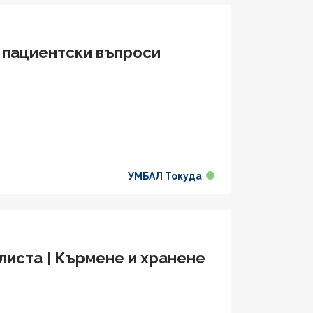
 пациентски въпроси
УМБАЛ Токуда
листа | Кърмене и хранене