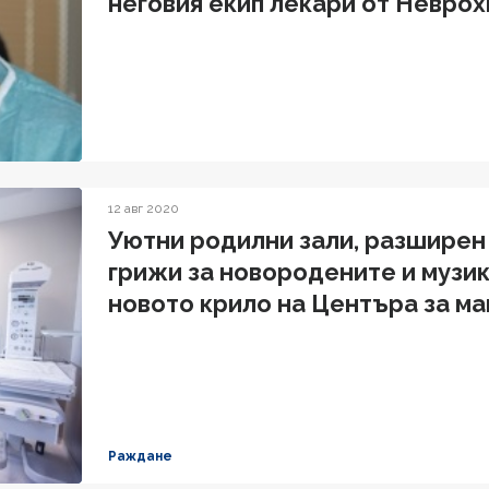
неговия екип лекари от Неврох
специални благодарности на д
Неврология"
12 авг 2020
Уютни родилни зали, разширен
грижи за новородените и музик
новото крило на Центъра за ма
Токуда
Раждане