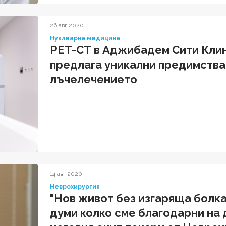
26 авг 2020
Нуклеарна медицина
PET-CT в Аджибадем Сити Кли
предлага уникални предимства
лъчелечението
14 авг 2020
Неврохирургия
"Нов живот без изгаряща болк
думи колко сме благодарни на 