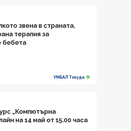
лкото звена в страната,
ана терапия за
е бебета
УМБАЛ Токуда
курс „Компютърна
йн на 14 май от 15.00 часа