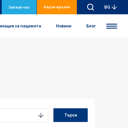
Бързи връзки
BG
Запази час
мация за пациента
Новини
Блог
Търси