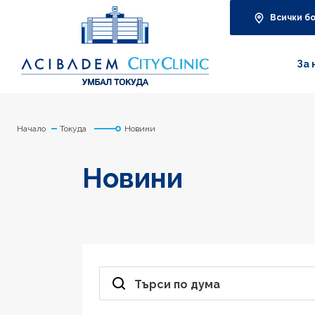
Всички б
За 
Начало
Токуда
Новини
Новини
Търси по дума