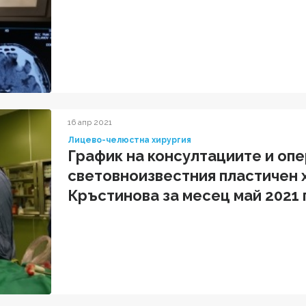
16 апр 2021
Лицево-челюстна хирургия
График на консултациите и оп
световноизвестния пластичен 
Кръстинова за месец май 2021 г