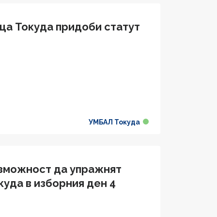
ца Токуда придоби статут
УМБАЛ Токуда
ъзможност да упражнят
куда в изборния ден 4