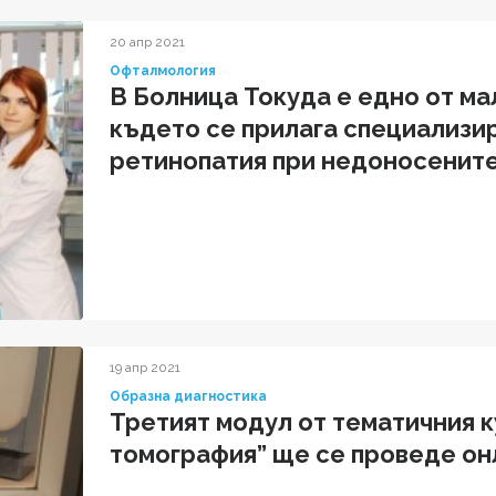
20 апр 2021
Офталмология
В Болница Токуда е едно от ма
където се прилага специализир
ретинопатия при недоносенит
19 апр 2021
Образна диагностика
Третият модул от тематичния 
томография” ще се проведе онла