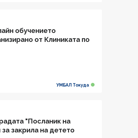
лайн обучението
анизирано от Клиниката по
УМБАЛ Токуда
градата "Посланик на
 за закрила на детето