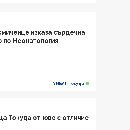
омиченце изказа сърдечна
о по Неонатология
УМБАЛ Токуда
ца Токуда отново с отличие