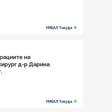
УМБАЛ Токуда
ерациите на
хирург д-р Дарина
.
УМБАЛ Токуда