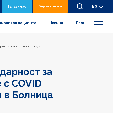
Бързи връзки
BG
Запази час
мация за пациента
Новини
Блог
ърва линия в Болница Токуда
одарност за
 с COVID
я в Болница