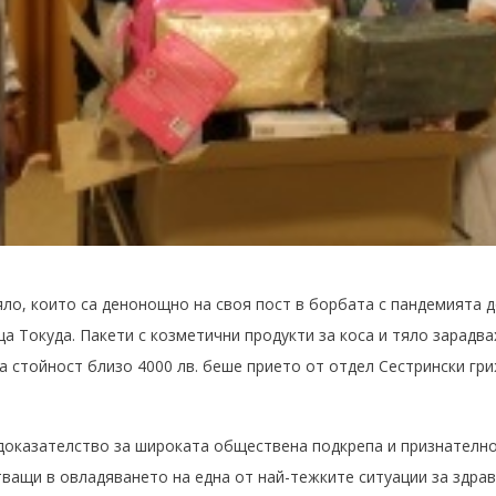
ло, които са денонощно на своя пост в борбата с пандемията д
 Токуда. Пакети с козметични продукти за коса и тяло зарадва
на стойност близо 4000 лв. беше прието от отдел Сестрински гр
доказателство за широката обществена подкрепа и признателн
тващи в овладяването на една от най-тежките ситуации за здра