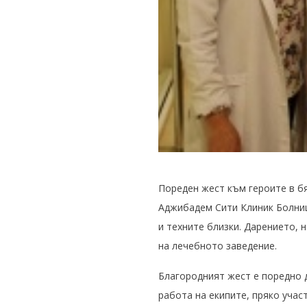
Пореден жест към героите в бя
Аджибадем Сити Клиник Болница
и техните близки. Дарението, 
на лечебното заведение.
Благородният жест е поредно 
работа на екипите, пряко учас