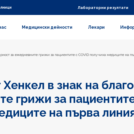
Лабораторни резултати
олници
нас
Медицински дейности
Лекари
Инфор
дарност за ежедневните грижи за пациентите с COVID получиха медиците на п
 Хенкел в знак на благ
е грижи за пациентите
едиците на първа лини