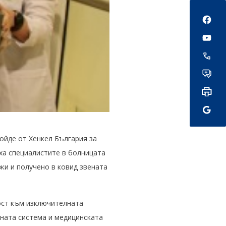
Social
ойде от Хенкел България за
ха специалистите в болницата
ижи и получено в ковид звената
ост към изключителната
внaтa системa и медицинската