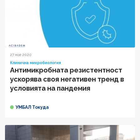
27 ное 2020
Клинична микробиология
Антимикробната резистентност
ускорява своя негативен тренд в
условията на пандемия
УМБАЛ Токуда