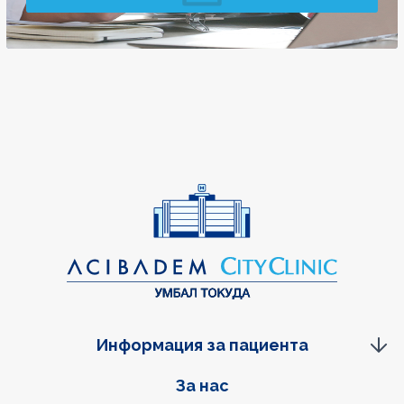
Информация за пациента
Фуутер навигация
За нас