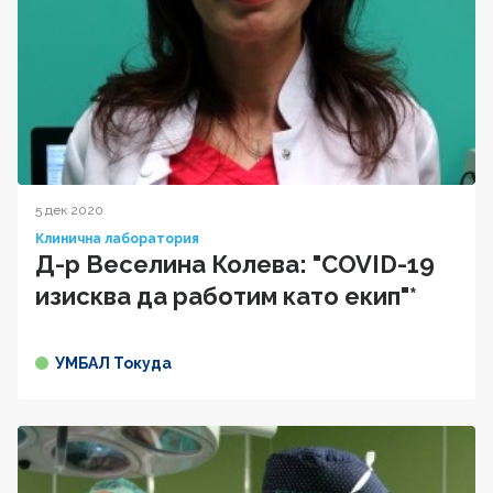
5 дек 2020
Клинична лаборатория
Д-р Веселина Колева: "COVID-19
изисква да работим като екип"*
УМБАЛ Токуда