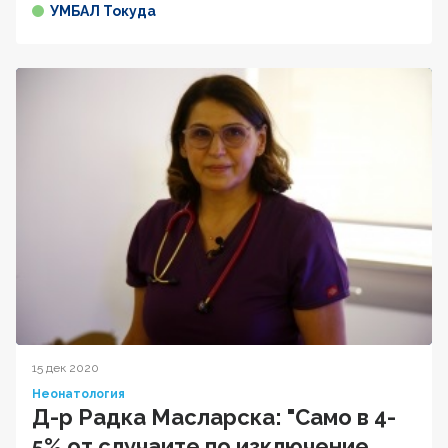
УМБАЛ Токуда
15 дек 2020
Неонатология
Д-р Радка Масларска: "Само в 4-
5% от случаите по изключение