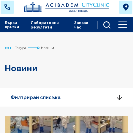
Бързи
Лабораторни
Запази
връзки
резултати
час
Men
Токуда
Новини
Начало
Новини
Филтрирай списъка