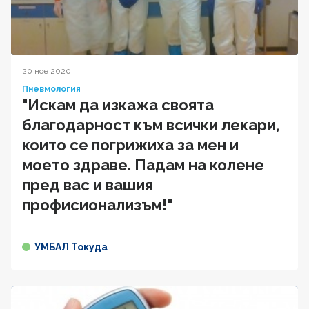
20 ное 2020
Пневмология
"Искам да изкажа своята
благодарност към всички лекари,
които се погрижиха за мен и
моето здраве. Падам на колене
пред вас и вашия
профисионализъм!"
УМБАЛ Токуда