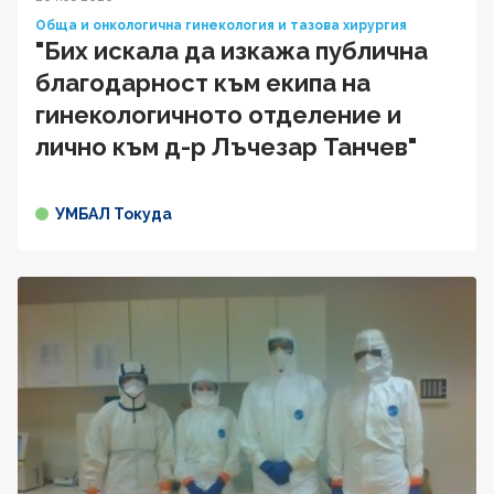
Обща и онкологична гинекология и тазова хирургия
"Бих искала да изкажа публична
благодарност към екипа на
гинекологичното отделение и
лично към д-р Лъчезар Танчев"
УМБАЛ Токуда