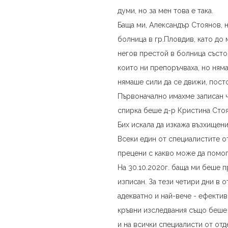
думи, но за мен това е така.
Баща ми, Александър Стоянов, на
болница в гр.Пловдив, като до
негов престой в болница състо
които ни препоръчваха, но ням
нямаше сили да се движи, пост
Първоначално имахме записан ч
спирка беше д-р Кристина Сто
Бих искала да изкажа възхищен
Всеки един от специалистите от
прецени с какво може да помо
На 30.10.2020г. баща ми беше п
изписан. За тези четири дни в
адекватно и най-вече - ефекти
кръвни изследвания също беше н
и на всички специалисти от отд