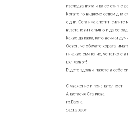
изследванията и да се стигне до
Когато го видяхме седем дни с
с дни. Сега има апетит, силите
възстанови напълно и да се рад
Какво да кажа, като всички дум
Освен, че обичате хората, имат
никакво съмнение, че татко е в
цял живот!
Бъдете здрави, пазете в себе 
С уважение и признателност:
Анастасия Станчева
гр.Варна
14.11.2020г.