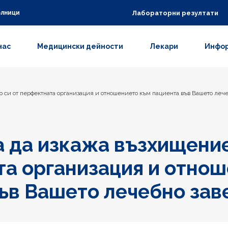
Лабораторни резултати
олници
нас
Медицински дейности
Лекари
Инфор
о си от перфектната организация и отношението към пациента във Вашето лече
а да изкажа възхищение
а организация и отнош
ъв Вашето лечебно зав