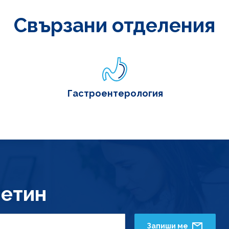
Свързани отделения
Гастроентерология
етин
Запиши ме