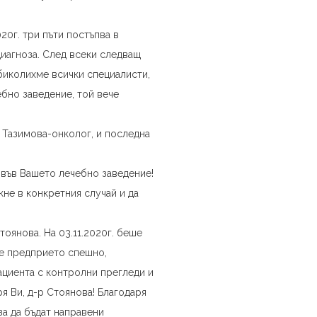
20г. три пъти постъпва в
диагноза. След всеки следващ
биколихме всички специалисти,
бно заведение, той вече
 Тазимова-онколог, и последна
 във Вашето лечебно заведение!
кне в конкретния случай и да
тоянова. На 03.11.2020г. беше
ше предприето спешно,
ациента с контролни прегледи и
я Ви, д-р Стоянова! Благодаря
за да бъдат направени