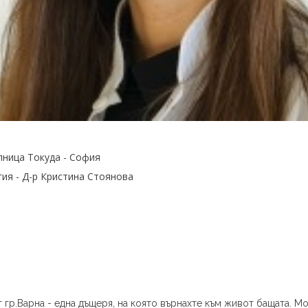
ница Токуда - София
ия - Д-р Кристина Стоянова
 гр.Варна - една дъщеря, на която върнахте към живот бащата. М