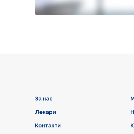
Фуутер навигация
За нас
М
Лекари
Н
Контакти
К