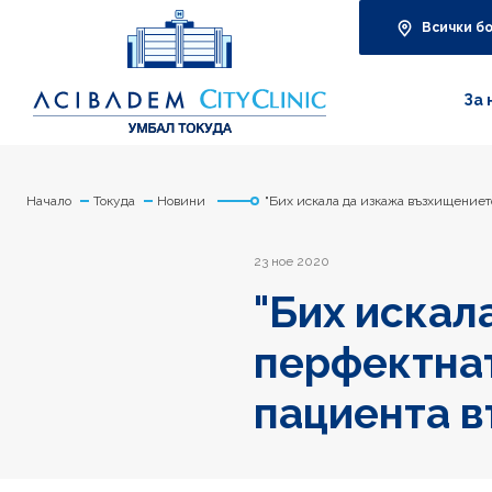
Всички б
За 
Начало
Токуда
Новини
"Бих искала да изкажа възхищениет
23 ное 2020
"Бих искал
перфектнат
пациента в