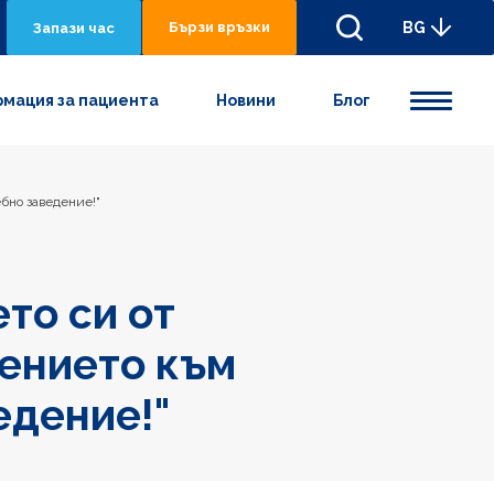
Бързи връзки
BG
Запази час
мация за пациента
Новини
Блог
бно заведение!"
то си от
ението към
едение!"