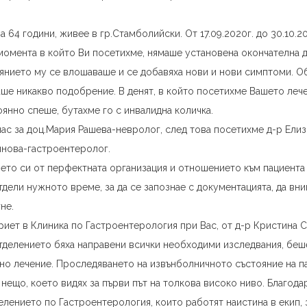
 64 години, живее в гр.Стамболийски. От 17.09.2020г. до 30.10.20
 момента в който Ви посетихме, нямаше установена окончателна 
янието му се влошаваше и се добавяха нови и нови симптоми. О
аше никакво подобрение. В денят, в който посетихме Вашето лече
оянно спеше, бутахме го с инвалидна количка.
ас за доц.Мария Рашева-невролог, след това посетихме д-р Елиз
янова-гастроентеролог.
ието си от перфектната организация и отношението към пациента
дели нужното време, за да се запознае с документацията, да вни
гне.
риет в Клиника по Гастроентерология при Вас, от д-р Кристина С
 отделението бяха направени всички необходими изследвания, бе
вно лечение. Проследяването на извънболничното състояние на п
ещо, което видях за първи път на толкова високо ниво. Благодар
елението по Гастроентерология, които работят наистина в екип, 