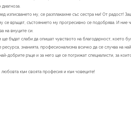
 диагноза.
лед изписването му, се разплакахме със сестра ми! От радост! З
 му се връщат, състоянието му прогресивно се подобрява. И ние 
ва на внуците си.
и ще бъдат слаби да опишат чувството на благодарност, което бу
е ресурса, знанията, професионализма всичко да се случва на на
 най-добрите ръце и за него ще се погрижат специалисти, за коит
си любовта към своята професия и към човеците!