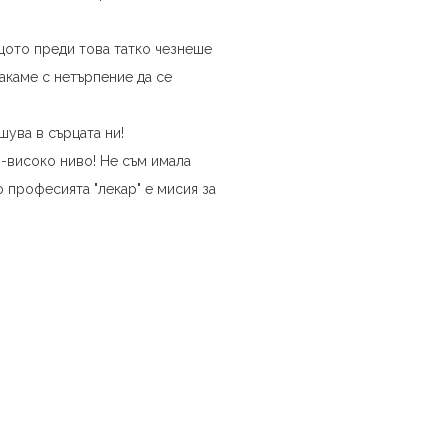
ащото преди това татко чезнеше
чакаме с нетърпение да се
шува в сърцата ни!
й-високо ниво! Не съм имала
о професията "лекар" е мисия за