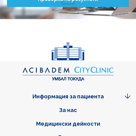
Информация за пациента
Фуутер навигация
За нас
Медицински дейности