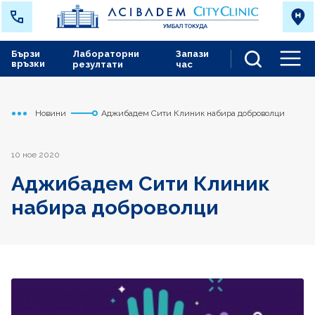
Бързи
Лабораторни
Запази
връзки
резултати
час
Men
Новини
Аджибадем Сити Клиник набира доброволци
Начало
Токуда
10 ное 2020
Аджибадем Сити Клиник
набира доброволци