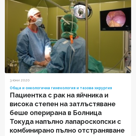
3 юни 2020
Обща и онкологична гинекология и тазова хирургия
Пациентка с рак на яйчника и
висока степен на затлъстяване
беше оперирана в Болница
Токуда напълно лапароскопски с
комбинирано пълно отстраняване