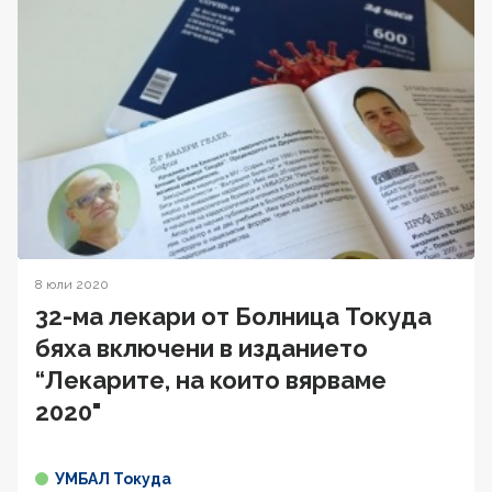
8 юли 2020
32-ма лекари от Болница Токуда
бяха включени в изданието
“Лекарите, на които вярваме
2020"
УМБАЛ Токуда