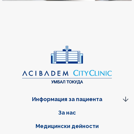
Информация за пациента
Фуутер навигация
За нас
Медицински дейности