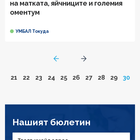
на матката, яйчниците и големия
оментум
УМБАЛ Токуда
GoToPreviousPage
Go to next page
Go to page
Go to page
Go to page
Go to page
Go to page
Go to page
Go to page
Go to page
Go to pa
Page
21
22
23
24
25
26
27
28
29
30
Нашият бюлетин