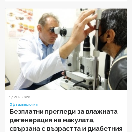
17 юни 2020
Офталмология
Безплатни прегледи за влажната
дегенерация на макулата,
свързана с възрастта и диабетния