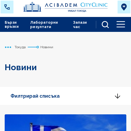
Бързи
Лабораторни
Запази
връзки
резултати
час
Men
Токуда
Новини
Начало
Новини
Филтрирай списъка