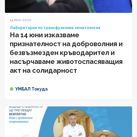
14 юни 2020
Лаборатория по трансфузионна хематология
На 14 юни изказваме
признателност на доброволния и
безвъзмезден кръводарител и
насърчаваме животоспасяващия
акт на солидарност
УМБАЛ Токуда