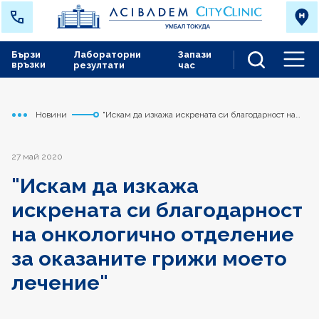
Бързи
Лабораторни
Запази
връзки
резултати
час
Men
Новини
"Искам да изкажа искрената си благодарност на
Начало
Токуда
онкологично отделение за оказаните грижи моето
лечение"
27 май 2020
"Искам да изкажа
искрената си благодарност
на онкологично отделение
за оказаните грижи моето
лечение"