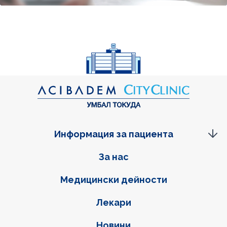
Информация за пациента
Фуутер навигация
За нас
Медицински дейности
Лекари
Новини