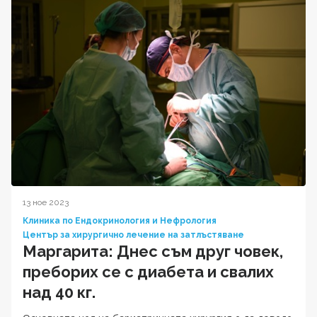
13 ное 2023
Клиника по Ендокринология и Нефрология
Център за хирургично лечение на затлъстяване
Маргарита: Днес съм друг човек,
преборих се с диабета и свалих
над 40 кг.