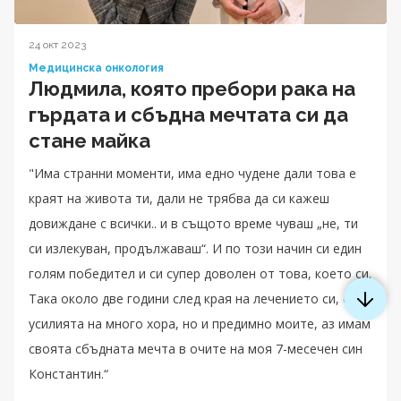
24 окт 2023
Медицинска онкология
Людмила, която пребори рака на
гърдата и сбъдна мечтата си да
стане майка
"Има странни моменти, има едно чудене дали това е
краят на живота ти, дали не трябва да си кажеш
довиждане с всички.. и в същото време чуваш „не, ти
си излекуван, продължаваш“. И по този начин си един
голям победител и си супер доволен от това, което си.
Така около две години след края на лечението си, след
усилията на много хора, но и предимно моите, аз имам
своята сбъдната мечта в очите на моя 7-месечен син
Константин.“