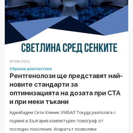
16 ное 2023
Образна диагностика
Рентгенолози ще представят най-
новите стандарти за
оптимизацията на дозата при CTA
и при меки тъкани
Аджибадем Сити Клиник УМБАЛ Токуда разполага с
първия в България компютърен томограф от
последно поколение. Апаратът позволява