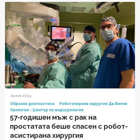
29 ное 2023
Образна диагностика
Роботизирана хирургия Да Винчи
Урология - Център по ендоурология
57-годишен мъж с рак на
простатата беше спасен с робот-
асистирана хирургия