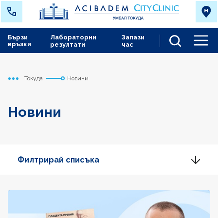
Бързи
Лабораторни
Запази
връзки
резултати
час
Men
Токуда
Новини
Начало
Новини
Филтрирай списъка