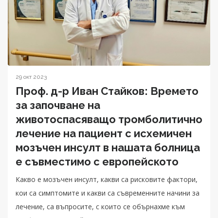
29 окт 2023
Проф. д-р Иван Стайков: Времето
за започване на
животоспасяващо тромболитично
лечение на пациент с исхемичен
мозъчен инсулт в нашата болница
е съвместимо с европейското
Какво е мозъчен инсулт, какви са рисковите фактори,
кои са симптомите и какви са съвременните начини за
лечение, са въпросите, с които се обърнахме към