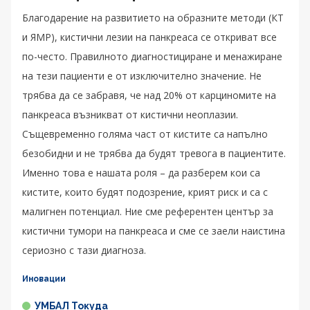
Благодарение на развитието на образните методи (КТ
и ЯМР), кистични лезии на панкреаса се откриват все
по-често. Правилното диагностициране и менажиране
на тези пациенти е от изключително значение. Не
трябва да се забравя, че над 20% от карциномите на
панкреаса възникват от кистични неоплазии.
Същевременно голяма част от кистите са напълно
безобидни и не трябва да будят тревога в пациентите.
Именно това е нашата роля – да разберем кои са
кистите, които будят подозрение, крият риск и са с
малигнен потенциал. Ние сме референтен център за
кистични тумори на панкреаса и сме се заели наистина
сериозно с тази диагноза.
Иновации
УМБАЛ Токуда