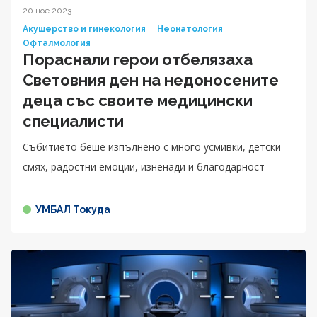
20 ное 2023
Акушерство и гинекология
Неонатология
Офталмология
Пораснали герои отбелязаха
Световния ден на недоносените
деца със своите медицински
специалисти
Събитието беше изпълнено с много усмивки, детски
смях, радостни емоции, изненади и благодарност
УМБАЛ Токуда