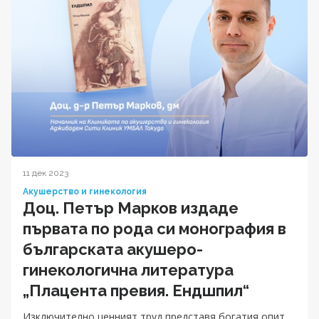
11 дек 2023
Акушерство и гинекология
Доц. Петър Марков издаде
първата по рода си монография в
българската акушеро-
гинекологична литература
„Плацента превия. Ендшпил“
Изключително ценният труд представя богатия опит