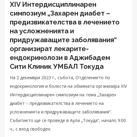
XIV Интердисциплинарен
симпозиум „Захарен диабет –
предизвикателства в лечението
на усложненията и
придружаващите заболявания“
организират лекарите-
ендокринолози в Аджибадем
Сити Клиник УМБАЛ Токуда
На 2 декември 2023 г., събота, Отделението по
ендокринология и болести на обмяната организира XIV
Интердисциплинарен симпозиум на тема „Захарен
диабет – предизвикателства в лечението на
усложненията и придружаващите заболявания“.
Събитието ще се проведе в Аула „Токуда“, начало 9:00
ч., с вход свободен.