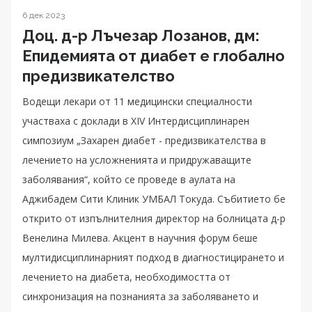
6 дек 2023
Доц. д-р Лъчезар Лозанов, дм:
Eпидемията от диабет е глобално
предизвикателство
Водещи лекари от 11 медицински специалности
участваха с доклади в XIV Интердисциплинарен
симпозиум „Захарен диабет - предизвикателства в
лечението на усложненията и придружаващите
заболявания“, който се проведе в аулата на
Аджибадем Сити Клиник УМБАЛ Токуда. Събитието бе
открито от изпълнителния директор на болницата д-р
Венелина Милева. Акцент в научния форум беше
мултидисциплинарният подход в диагностицирането и
лечението на диабета, необходимостта от
синхронизация на познанията за заболяването и