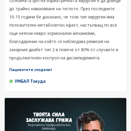
Основната цел на бариатричната хирургия е да доведе
до трайно намаляване на теглото. През последните
10-15 години бе доказано, че този тип хирургия има
положителен метаболитен ефект, настъпващ по все
още неясни невро-хормонални механизми,
благодарение на който се наблюдава ремисия на
захарния диабет тип 2 в повече от 80% от случаите и
продължителен контрол на дислипидемията.
Пациентите споделят
УМБАЛ Токуда