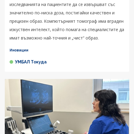
изследванията на пациентите да се извършват със
значително по-ниска доза, постигайки качествен и
прецизен образ. Компютърният томограф има вграден
изкуствен интелект, който помага на специалистите да
имат възможно най-точния и „чист“ образ.
Иновации
УМБАЛ Токуда