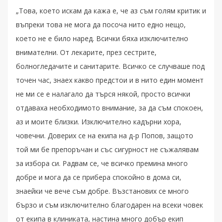
„Това, което искам да кажа е, че аз съм голям критик и
въпреки това не мога да посоча нито едно нещо,
което не е било наред. Всички бяха изключително
внимателни. От лекарите, през сестрите,
болногледачите и санитарите. Всичко се случваше под
точен час, знаех какво предстои и в нито един момент
не ми се е налагало да търся някой, просто всички
отдаваха необходимото внимание, за да съм спокоен,
аз и моите близки. Изключително кадърни хора,
човечни. Доверих се на екипа на д-р Попов, защото
той ми бе препоръчан и със сигурност не съжалявам
за избора си. Радвам се, че всичко премина много
добре и мога да се прибера спокойно в дома си,
знаейки че вече съм добре. Възстанових се много
бързо и съм изключително благодарен на всеки човек
от екипа в клиниката, настина много добър екип