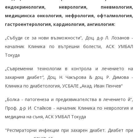
ендокринология, неврология, пневмология,
медицинска онкология, нефрология, офталмология,
гастроентерология, кардиология, ангиология:
„Събуди се за нови възможности“, Доц. д-р Л. Лозанов -
началник Клиника по вътрешни болести, АСК УМБАЛ
Токуда
„Съвременни технологии в контрола и лечението на
захарния диабет
“
, Доц. Н. Чакърова & доц. Р. Димова -
Клиника по диабетология, УСБАЛЕ „Акад. Иван Пенчев“
„Болка - патогенеза и предизвикателства в лечението й“,
Проф. д-р И. Стайков - началник Клиника по неврология и
медицина на съня, АСК УМБАЛ Токуда
"Респираторни инфекции при захарен диабет. Диабет при