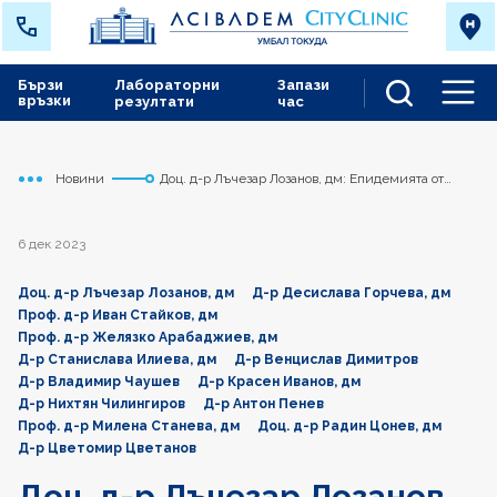
Бързи
Лабораторни
Запази
връзки
резултати
час
Men
Новини
Доц. д-р Лъчезар Лозанов, дм: Eпидемията от
Начало
Токуда
диабет е глобално предизвикателство
6 дек 2023
Доц. д-р Лъчезар Лозанов, дм
Д-р Десислава Горчева, дм
Проф. д-р Иван Стайков, дм
Проф. д-р Желязко Арабаджиев, дм
Д-р Станислава Илиева, дм
Д-р Венцислав Димитров
Д-р Владимир Чаушев
Д-р Красен Иванов, дм
Д-р Нихтян Чилингиров
Д-р Антон Пенев
Проф. д-р Милена Станева, дм
Доц. д-р Радин Цонев, дм
Д-р Цветомир Цветанов
Доц. д-р Лъчезар Лозанов,