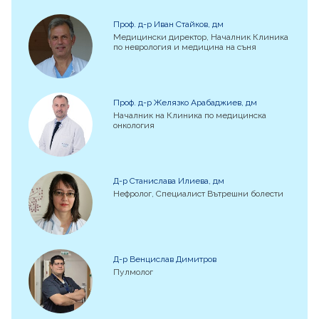
Проф. д-р Иван Стайков, дм
Медицински директор, Началник Клиника
по неврология и медицина на съня
Проф. д-р Желязко Арабаджиев, дм
Началник на Клиника по медицинска
онкология
Д-р Станислава Илиева, дм
Нефролог, Специалист Вътрешни болести
Д-р Венцислав Димитров
Пулмолог