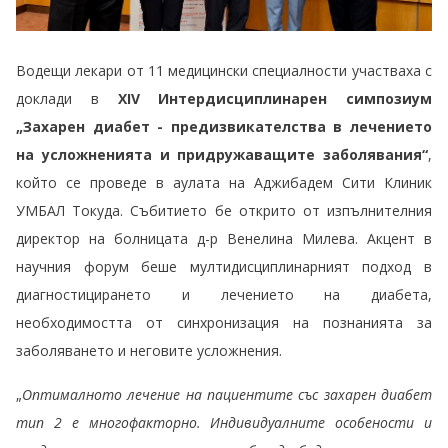
Водещи лекари от 11 медицински специалности участваха с
доклади в
XIV Интердисциплинарен симпозиум
„Захарен диабет - предизвикателства в лечението
на усложненията и придружаващите заболявания“
,
който се проведе в аулата на Аджибадем Сити Клиник
УМБАЛ Токуда. Събитието бе открито от изпълнителния
директор на болницата д-р Венелина Милева. Акцент в
научния форум беше мултидисциплинарният подход в
диагностицирането и лечението на диабета,
необходимостта от синхронизация на познанията за
заболяването и неговите усложнения.
„
Оптималното лечение на пациентите със захарен диабет
тип 2 е многофакторно. Индивидуалните особености и