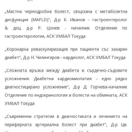
„Мастна чернодробна болест, свързана с метаболитна
дисфункция (MAFLD)“, Д-р К. Иванов - гастроентеролог
& доц. д-р Р. Цонев - началник Отделение по
гастроентерология, АСК УМБАЛ Токуда
„Коронарна реваскуларизация при пациенти със захарен
диабет“, Д-р Н. Чилингиров - кардиолог, АСК УМБАЛ Токуда
„Сложната връзка между диабета и сърдечно-съдовите
усложнения. Диабетна кардиомиопатия - едно рядко
диагностицирано усложнение“, Д-р Д. Горчева-началник
Отделение по ендокринология и болести на обмяната, АСК
УМБАЛ Токуда
„Съвременни стратегии в диагностиката и лечението на
периферната артериална болест при диабет“, Д-р Цв.