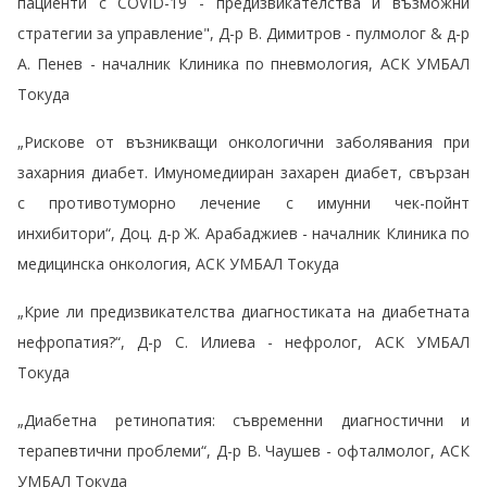
пациенти с COVID-19 - предизвикателства и възможни
стратегии за управление", Д-р В. Димитров - пулмолог & д-р
А. Пенев - началник Клиника по пневмология, АСК УМБАЛ
Токуда
„Рискове от възникващи онкологични заболявания при
захарния диабет. Имуномедииран захарен диабет, свързан
с противотуморно лечение с имунни чек-пойнт
инхибитори“, Доц. д-р Ж. Арабаджиев - началник Клиника по
медицинска онкология, АСК УМБАЛ Токуда
„Крие ли предизвикателства диагностиката на диабетната
нефропатия?“, Д-р С. Илиева - нефролог, АСК УМБАЛ
Токуда
„Диабетна ретинопатия: съвременни диагностични и
терапевтични проблеми“, Д-р В. Чаушев - офталмолог, АСК
УМБАЛ Токуда