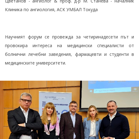
Цветанов - ангиолог & проф. д-р М. Станева - началник
Клиника по ангиология, АСК УМБАЛ Токуда
Научният форум се провежда за четиринадесети път и
провокира интереса на медицински специалисти от
болнични лечебни заведения, фармацевти и студенти в
медицинските университети.