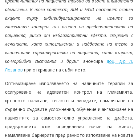
предпочитания на пациента трябва да бъдат внимателно
обмислени. В този контекст, ADA и EASD поставят особен
акцент върху индивидуализирането на целите за
гликемичен контрол въз основа на предпочитанията на
пациента, риска от неблагоприятни ефекти, свързани с
лечението, като хипогликемии и наддаване на тегло и
клиничните характеристики на пациента, като възраст,
ко-морбидни състояния и други
“ анонсира
доц. д-р Л.
Лозанов
при откриване на събитието.
Оптимизиране използването на наличните терапии за
осигуряване на адекватен контрол на гликемията,
кръвното налягане, теглото и липидите, намаляване на
сърдечно-съдовите усложнения, обучение и ангажиране на
пациентите за самостоятелно управление на диабета,
придържането към определения начин на живот,
намаляване бариерите пред ранното използване на новите