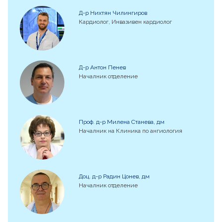
Д-р Нихтян Чилингиров
Кардиолог, Инвазивен кардиолог
Д-р Антон Пенев
Началник отделение
Проф. д-р Милена Станева, дм
Началник на Клиника по ангиология
Доц. д-р Радин Цонев, дм
Началник отделение