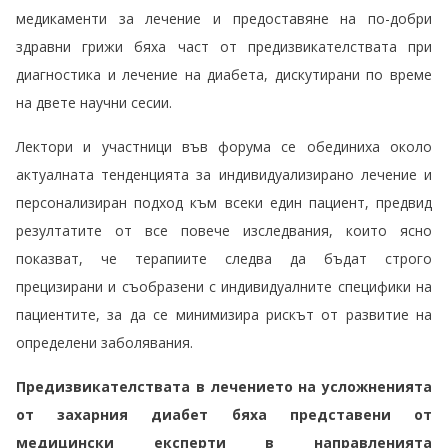
медикаменти за лечение и предоставяне на по-добри
здравни грижи бяха част от предизвикателствата при
диагностика и лечение на диабета, дискутирани по време
на двете научни сесии.
Лектори и участници във форума се обединиха около
актуалната тенденцията за индивидуализирано лечение и
персонализиран подход към всеки един пациент, предвид
резултатите от все повече изследвания, които ясно
показват, че терапиите следва да бъдат строго
прецизирани и съобразени с индивидуалните специфики на
пациентите, за да се минимизира рискът от развитие на
определени заболявания.
Предизвикателствата в лечението на усложненията
от захарния диабет бяха представени от
медицински експерти в направленията