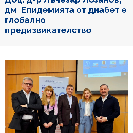
дм: Eпидемията от диабет е
глобално
предизвикателство