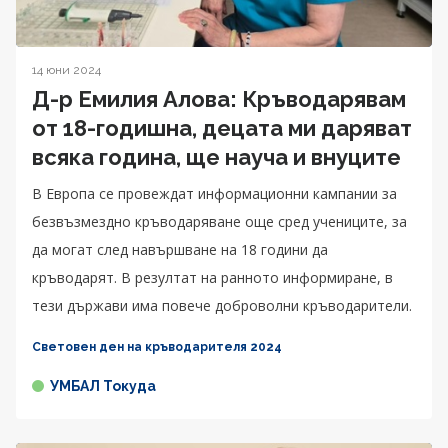
14 юни 2024
Д-р Емилия Алова: Кръводарявам
от 18-годишна, децата ми даряват
всяка година, ще науча и внуците
В Европа се провеждат информационни кампании за
безвъзмездно кръводаряване още сред учениците, за
да могат след навършване на 18 години да
кръводарят. В резултат на ранното информиране, в
тези държави има повече доброволни кръводарители.
Световен ден на кръводарителя 2024
УМБАЛ Токуда