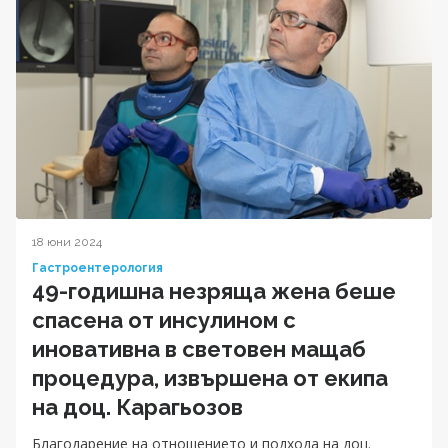
18 юни 2024
Гастроентерология
49-годишна незряща жена беше
спасена от инсулином с
иновативна в световен мащаб
процедура, извършена от екипа
на доц. Карагьозов
Благодарение на отношението и подхода на доц.