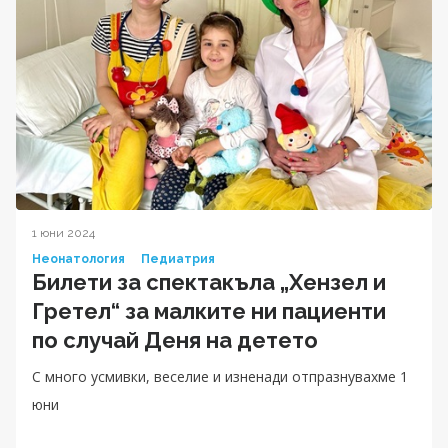
1 юни 2024
Неонатология
Педиатрия
Билети за спектакъла „Хензел и
Гретел“ за малките ни пациенти
по случай Деня на детето
С много усмивки, веселие и изненади отпразнувахме 1
юни