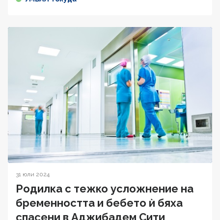
31 юли 2024
Родилка с тежко усложнение на
бременността и бебето ѝ бяха
спасени в Аджибадем Сити