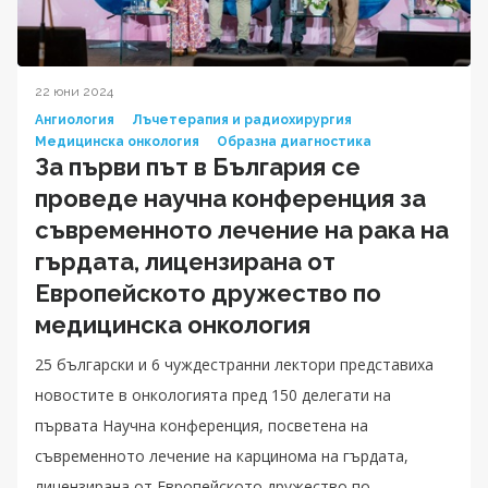
22 юни 2024
Ангиология
Лъчетерапия и радиохирургия
Медицинска онкология
Образна диагностика
За първи път в България се
проведе научна конференция за
съвременното лечение на рака на
гърдата, лицензирана от
Европейското дружество по
медицинска онкология
25 български и 6 чуждестранни лектори представиха
новостите в онкологията пред 150 делегати на
първата Научна конференция, посветена на
съвременното лечение на карцинома на гърдата,
лицензирана от Европейското дружество по