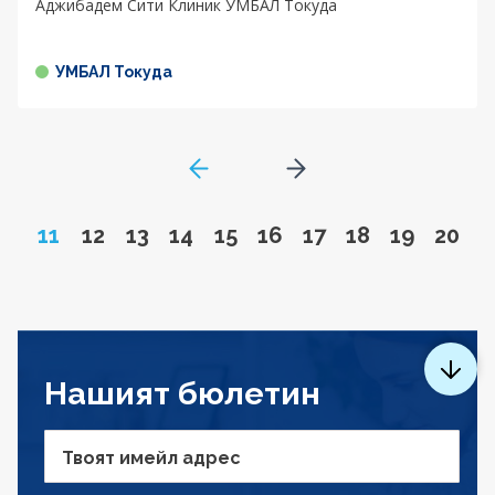
Аджибадем Сити Клиник УМБАЛ Токуда
УМБАЛ Токуда
GoToPreviousPage
Go to next page
Page
Go to page
Go to page
Go to page
Go to page
Go to page
Go to page
Go to page
Go to pa
Go to
11
12
13
14
15
16
17
18
19
20
Нашият бюлетин
Твоят имейл адрес