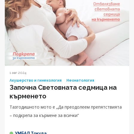
1 авг 2024
Акушерство и гинекология
Неонатология
Започна Световната седмица на
кърменето
Тазгодишното мото е „Да преодолеем препятствията
– подкрепа за кърмене за всички“
УМБАЛ Токуда