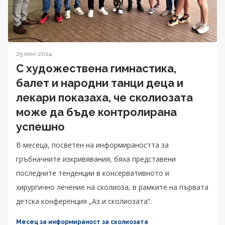
25 юни 2024
С художествена гимнастика,
балет и народни танци деца и
лекари показаха, че сколиозата
може да бъде контролирана
успешно
В месеца, посветен на информираността за
гръбначните изкривявания, бяха представени
последните тенденции в консервативното и
хирургично лечение на сколиоза, в рамките на първата
детска конференция „Аз и сколиозата“.
Месец за информираност за сколиозата