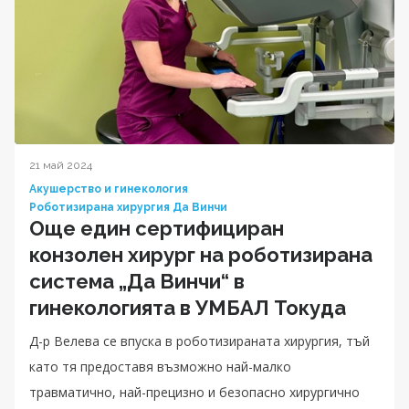
21 май 2024
Акушерство и гинекология
Роботизирана хирургия Да Винчи
Още един сертифициран
конзолен хирург на роботизирана
система „Да Винчи“ в
гинекологията в УМБАЛ Токуда
Д-р Велева се впуска в роботизираната хирургия, тъй
като тя предоставя възможно най-малко
травматично, най-прецизно и безопасно хирургично