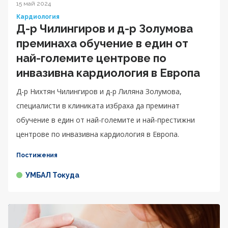
15 май 2024
Кардиология
Д-р Чилингиров и д-р Золумова
преминаха обучение в един от
най-големите центрове по
инвазивна кардиология в Европа
Д-р Нихтян Чилингиров и д-р Лиляна Золумова,
специалисти в клиниката избраха да преминат
обучение в един от най-големите и най-престижни
центрове по инвазивна кардиология в Европа.
Постижения
УМБАЛ Токуда