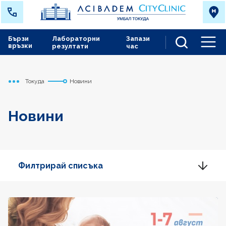
Бързи
Лабораторни
Запази
връзки
резултати
час
Men
Токуда
Новини
Начало
Новини
Филтрирай списъка