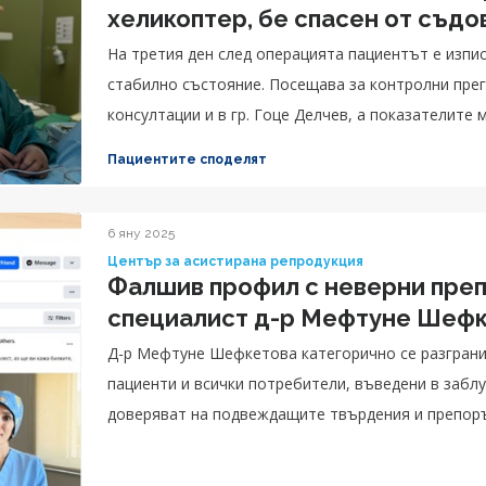
хеликоптер, бе спасен от съдо
На третия ден след операцията пациентът е изпис
стабилно състояние. Посещава за контролни прег
консултации и в гр. Гоце Делчев, а показателите 
Пациентите споделят
6 яну 2025
Център за асистирана репродукция
Фалшив профил с неверни пре
специалист д-р Мефтуне Шеф
Д-р Мефтуне Шефкетова категорично се разграни
пациенти и всички потребители, въведени в заблу
доверяват на подвеждащите твърдения и препорък
здравето