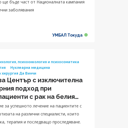
о ще бъде част от Националната кампания
ични заболявания
УМБАЛ Токуда
ихология, психоонкология и психосоматика
гия
Нуклеарна медицина
 хирургия Да Винчи
за Център с изключителна
рния подход при
пациенти с рак на белия
е за успешното лечение на пациентите с
тизата на различни специалисти, които
ка, терапия и последващо проследяване.