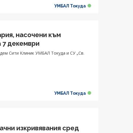
УМБАЛ Токуда
ария, насочени към
а 7 декември
дем Сити Клиник УМБАЛ Токуда и СУ „Св.
УМБАЛ Токуда
начни изкривявания сред