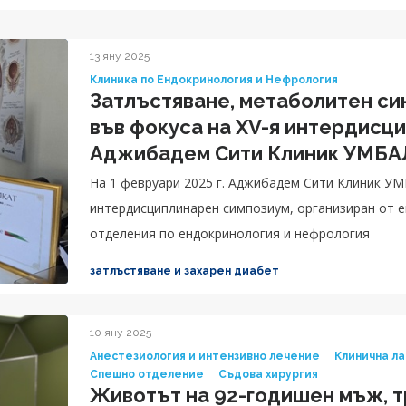
13 яну 2025
Клиника по Ендокринология и Нефрология
Затлъстяване, метаболитен си
във фокуса на XV-я интердисц
Аджибадем Сити Клиник УМБА
На 1 февруари 2025 г. Аджибадем Сити Клиник УМ
интердисциплинарен симпозиум, организиран от e
отделения по ендокринология и нефрология
затлъстяване и захарен диабет
10 яну 2025
Анестезиология и интензивно лечение
Клинична л
Спешно отделение
Съдова хирургия
Животът на 92-годишен мъж, т