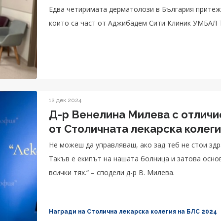
Едва четиримата дерматолози в България притеж
които са част от Аджибадем Сити Клиник УМБАЛ 
12 дек 2024
Д-р Венелина Милева с отличи
от Столичната лекарска колеги
Не можеш да управляваш, ако зад теб не стои здр
Такъв е екипът на нашата болница и затова основ
всички тях.“ – сподели д-р В. Милева.
Награди на Столична лекарска колегия на БЛС 2024