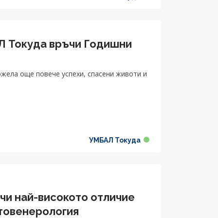
 Токуда връчи Годишни
ожела още повече успехи, спасени животи и
УМБАЛ Токуда
чи най-високото отличие
товенерология