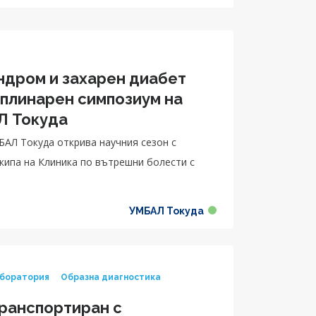
ндром и захарен диабет
иплинарен симпозиум на
Л Токуда
БАЛ Токуда открива научния сезон с
кипа на Клиника по вътрешни болести с
УМБАЛ Токуда
аборатория
Образна диагностика
ранспортиран с