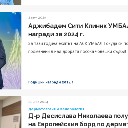
2 яну 2025
Аджибадем Сити Клиник УМБАЛ
награди за 2024 г.
За тази година екипът на АСК УМБАЛ Токуда си п
променени в най-добрата посока човешки съдби!
Годишни награди 2024 г.
20 дек 2024
Дерматология и Венерология
Д-р Десислава Николаева полу
на Европейския борд по дерма