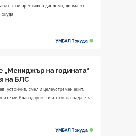
ават тази престижна диплома, двама от
Токуда
УМБАЛ Токуда
е „Мениджър на годината“
я на БЛС
ав, устойчив, смел и целеустремен екип.
ните ми благодарности и тази награда е за
УМБАЛ Токуда