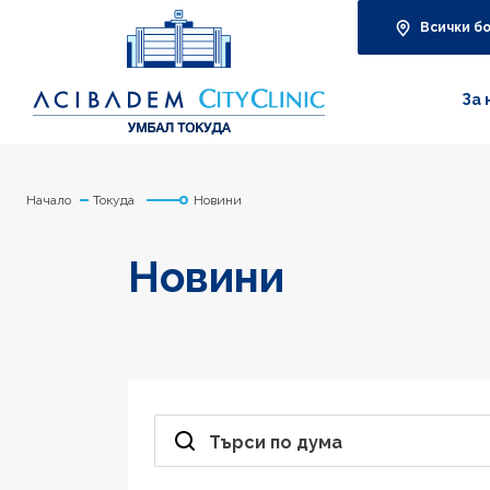
Всички б
За 
Начало
Токуда
Новини
Новини
Търси по дума