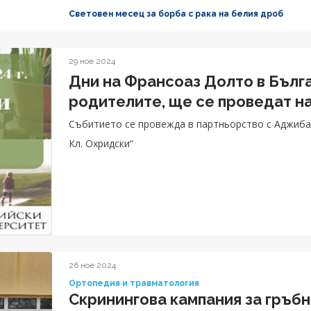
Световен месец за борба с рака на белия дроб
29 ное 2024
Дни на Франсоаз Долто в Бълг
родителите, ще се проведат н
Събитието се провежда в партньорство с Аджиба
Кл. Охридски“
26 ное 2024
Ортопедия и травматология
Скринингова кампания за гръб