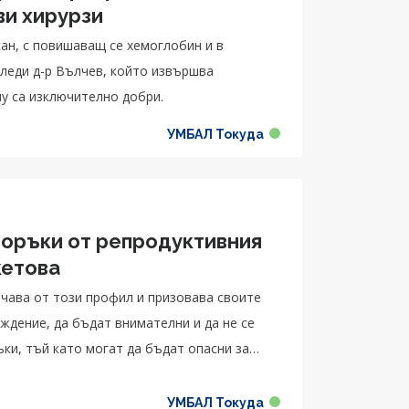
ви хирурзи
ан, с повишаващ се хемоглобин и в
леди д-р Вълчев, който извършва
му са изключително добри.
УМБАЛ Токуда
поръки от репродуктивния
кетова
чава от този профил и призовава своите
ждение, да бъдат внимателни и да не се
и, тъй като могат да бъдат опасни за
УМБАЛ Токуда