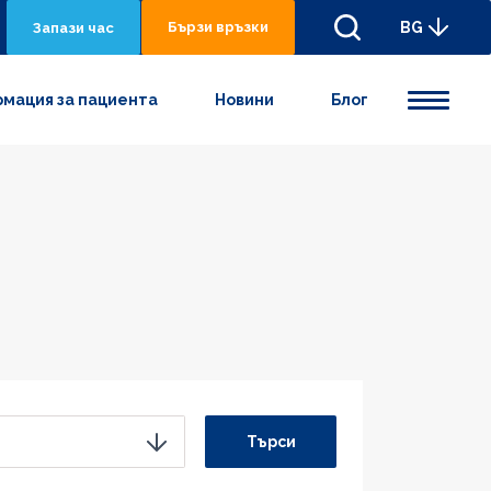
Бързи връзки
BG
Запази час
мация за пациента
Новини
Блог
Търси