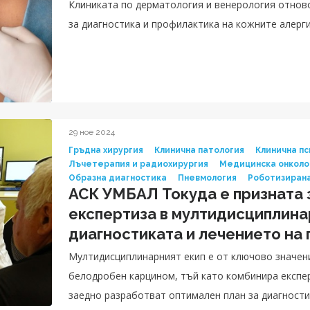
Клиниката по дерматология и венерология отнов
за диагностика и профилактика на кожните алерг
29 ное 2024
Гръдна хирургия
Клинична патология
Клинична пс
Лъчетерапия и радиохирургия
Медицинска онколо
Образна диагностика
Пневмология
Роботизирана
АСК УМБАЛ Токуда е призната 
експертиза в мултидисциплина
диагностиката и лечението на 
дроб
Мултидисциплинарният екип е от ключово значени
белодробен карцином, тъй като комбинира експер
заедно разработват оптимален план за диагности