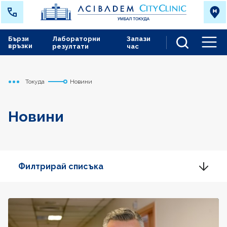
Бързи
Лабораторни
Запази
връзки
резултати
час
Men
Токуда
Новини
Начало
Новини
Филтрирай списъка