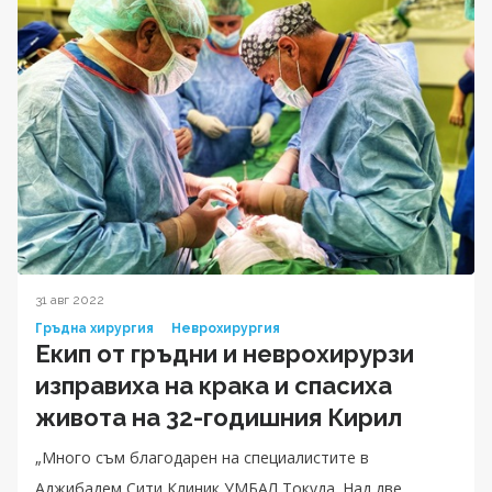
31 авг 2022
Гръдна хирургия
Неврохирургия
Екип от гръдни и неврохирурзи
изправиха на крака и спасиха
живота на 32-годишния Кирил
„Много съм благодарен на специалистите в
Аджибадем Сити Клиник УМБАЛ Токуда. Над две