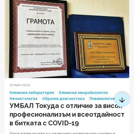
17 май 2022
Клинична лаборатория
Клинична микробиология
Неонатология
Образна диагностика
Пневмология
УМБАЛ Токуда с отличие за висок
професионализъм и всеотдайност
в битката с COVID-19
Сред отличените са старшите медицински сестри и