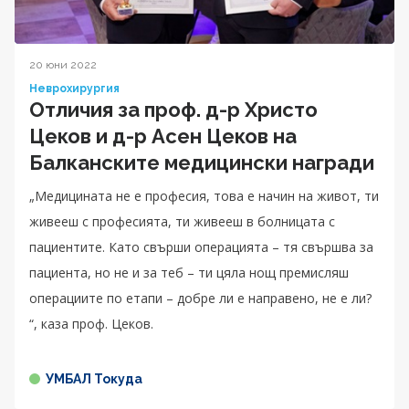
20 юни 2022
Неврохирургия
Отличия за проф. д-р Христо
Цеков и д-р Асен Цеков на
Балканските медицински награди
„Медицината не е професия, това е начин на живот, ти
живееш с професията, ти живееш в болницата с
пациентите. Като свърши операцията – тя свършва за
пациента, но не и за теб – ти цяла нощ премисляш
операциите по етапи – добре ли е направено, не е ли?
“, каза проф. Цеков.
УМБАЛ Токуда