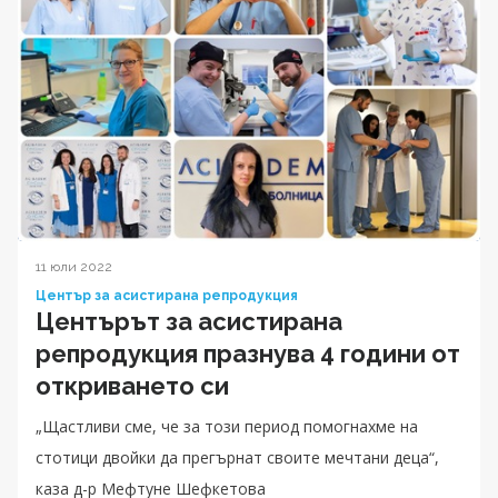
11 юли 2022
Център за асистирана репродукция
Центърът за асистирана
репродукция празнува 4 години от
откриването си
„Щастливи сме, че за този период помогнахме на
стотици двойки да прегърнат своите мечтани деца“,
каза д-р Мефтуне Шефкетова