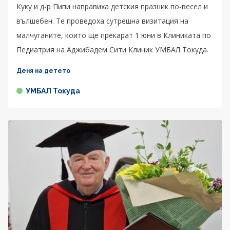
Куку и д-р Пипи направиха детския празник по-весел и
вълшебен. Те проведоха сутрешна визитация на
малчуганите, които ще прекарат 1 юни в Клиниката по
Педиатрия на Аджибадем Сити Клиник УМБАЛ Токуда.
Деня на детето
УМБАЛ Токуда