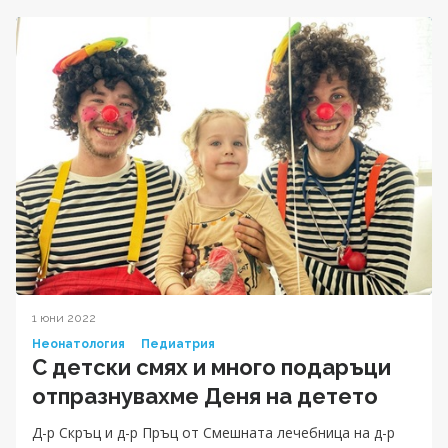
1 юни 2022
Неонатология
Педиатрия
С детски смях и много подаръци
отпразнувахме Деня на детето
Д-р Скръц и д-р Пръц от Смешната лечебница на д-р