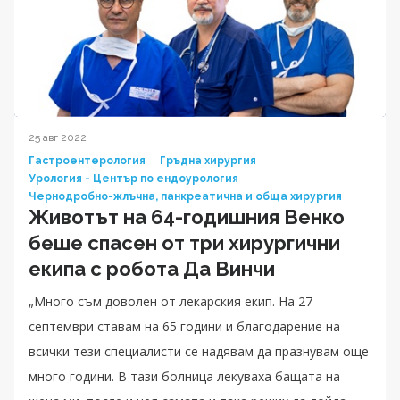
25 авг 2022
Гастроентерология
Гръдна хирургия
Урология - Център по ендоурология
Чернодробно-жлъчна, панкреатична и обща хирургия
Животът на 64-годишния Венко
беше спасен от три хирургични
екипа с робота Да Винчи
„Много съм доволен от лекарския екип. На 27
септември ставам на 65 години и благодарение на
всички тези специалисти се надявам да празнувам още
много години. В тази болница лекуваха бащата на