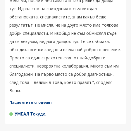
жена ми, после и нея самата и така реших да дойда
тук. Идвал съм на свиждания и съм виждал
обстановката, специалистите, знам какъв беше
резултатът. Не мисля, че на друго място има толкова
добри специалисти. И изобщо не съм обмислял къде
да се лекувам, веднага дойдох тук. Те се събраха,
обсъдиха всички заедно и взеха най-доброто решение.
Просто са един страхотен екип от най-добрите
специалисти, невероятна колаборация. Много съм им
благодарен. На първо място са добри диагностици,
след това – велики в това, което правят.“, споделя
Венко.
Пациентите споделят
УМБАЛ Токуда