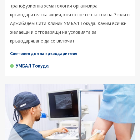
трансфузионна хематология организира
кръводарителска акция, която ще се състои на 7 юли в
Аджибадем Сити Клиник УМБАЛ Токуда. Каним всички
желаещи и отговарящи на условията за
кръводаряване да се включат.
Световен ден на кръводарителя
УМБАЛ Токуда