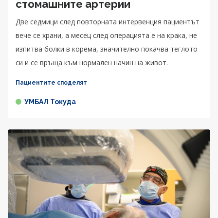
стомашните артерии
Две седмици след повторната интервенция пациентът
вече се храни, а месец след операцията е на крака, не
изпитва болки в корема, значително покачва теглото
си и се връща към нормален начин на живот.
Пациентите споделят
УМБАЛ Токуда