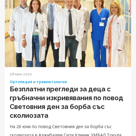
26 юни 2022
Ортопедия и травматология
Безплатни прегледи за деца с
гръбначни изкривявания по повод
Световния ден за борба със
сколиозата
На 26 юни по повод Световния ден за борба със
сколиозата в Аджибадем Сити Клиник УМБАЛ Токуда