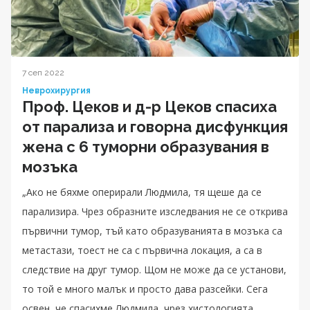
7 сеп 2022
Неврохирургия
Проф. Цеков и д-р Цеков спасиха
от парализа и говорна дисфункция
жена с 6 туморни образувания в
мозъка
„Ако не бяхме оперирали Людмила, тя щеше да се
парализира. Чрез образните изследвания не се открива
първични тумор, тъй като образуванията в мозъка са
метастази, тоест не са с първична локация, а са в
следствие на друг тумор. Щом не може да се установи,
то той е много малък и просто дава разсейки. Сега
освен, че спасихме Людмила, чрез хистологията