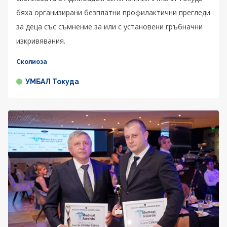
бяха организирани безплатни профилактични прегледи
за деца със съмнение за или с установени гръбначни
изкривявания.
Сколиоза
УМБАЛ Токуда