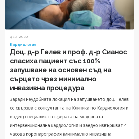
4 авг 2022
Кардиология
Доц. д-р Гелев и проф. д-р Сианос
спасиха пациент със 100%
запушване на основен съд на
сърцето чрез минимално
инвазивна процедура
Заради неудобната локация на запушването доц. Гелев
се свързва с консултанта на Клиника по Кардиология и
водещ специалист в сферата на модерната
интервенционална кардиология и заедно извършват 4-
часова коронарография (минимално инвазивна