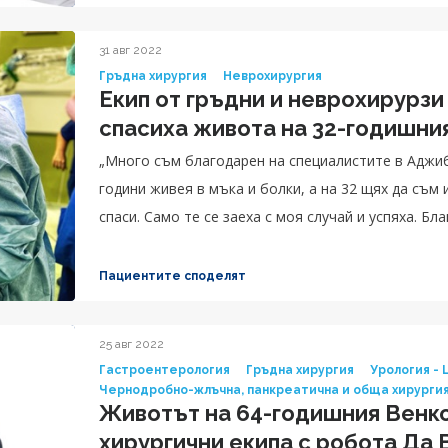
31 авг 2022
Гръдна хирургия
Неврохирургия
Екип от гръдни и неврохирурзи 
спасиха живота на 32-годишни
„Много съм благодарен на специалистите в Аджи
години живея в мъка и болки, а на 32 щях да съм
спаси. Само те се заеха с моя случай и успяха. Благодарение на тях мога не само да ходя, но и
да се върна към нормалния начин на живот, да из
пациентът.
Пациентите споделят
25 авг 2022
Гастроентерология
Гръдна хирургия
Урология -
Чернодробно-жлъчна, панкреатична и обща хирурги
Животът на 64-годишния Венко беш
хирургични екипа с робота Да 