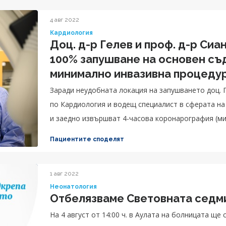
4 авг 2022
Кардиология
Доц. д-р Гелев и проф. д-р Сиано
100% запушване на основен съ
минимално инвазивна процеду
Заради неудобната локация на запушването доц. Г
по Кардиология и водещ специалист в сферата н
и заедно извършват 4-часова коронарография (ми
успяват не само да спасят живота на пациента, н
Пациентите споделят
бъдеще.
1 авг 2022
Неонатология
Отбелязваме Световната седм
На 4 август от 14:00 ч. в Аулата на болницата щ