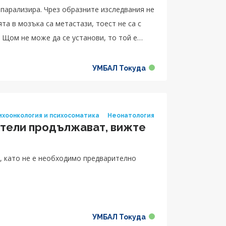
 парализира. Чрез образните изследвания не
та в мозъка са метастази, тоест не са с
. Щом не може да се установи, то той е
 че спасихме Людмила, чрез хистологията
ор и ще могат да приложат нужното
УМБАЛ Токуда
сихоонкология и психосоматика
Неонатология
ители продължават, вижте
9, като не е необходимо предварително
УМБАЛ Токуда