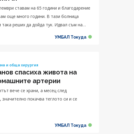
тември ставам на 65 години и благодарение
вам още много години. В тази болница
 така реших да дойда тук. Идвал съм на
тите, знам какъв беше резултатът. Не
УМБАЛ Токуда
циалисти. И изобщо не съм обмислял къде да
бсъдиха всички заедно и взеха най-доброто
добрите специалисти, невероятна
на и обща хирургия
 място са добри диагностици, след това –
анов спасиха живота на
томашните артерии
тът вече се храни, а месец след
, значително покачва теглото си и се
УМБАЛ Токуда