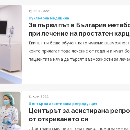
15 юли 2022
Нуклеарна медицина
За първи път в България метаб
при лечение на простатен кар
Екипът ни беше обучен, като имахме възможност 
които прилагат това лечение от години и имат бо
пациентите няма да търсят възможности за лече
у нас. Ние разполагаме с абсолютно същата апар
специалисти както във всички водещи центрове п
11 юли 2022
Център за асистирана репродукция
Центърът за асистирана репро
от откриването си
„Щастливи сме, че за този период помогнахме на