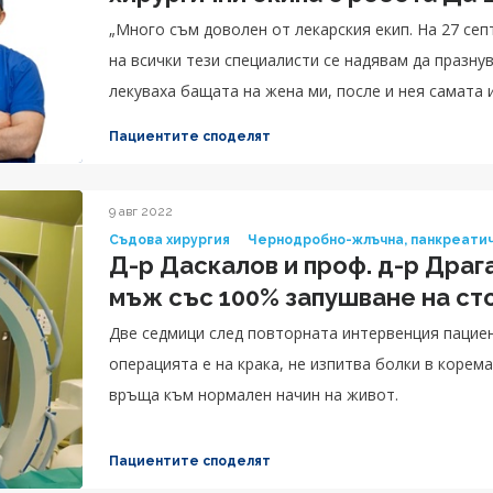
„Много съм доволен от лекарския екип. На 27 сеп
на всички тези специалисти се надявам да празну
лекуваха бащата на жена ми, после и нея самата и
свиждания и съм виждал обстановката, специалис
Пациентите споделят
мисля, че на друго място има толкова добри спе
се лекувам, веднага дойдох тук. Те се събраха, о
решение. Просто са един страхотен екип от най-
9 авг 2022
Съдова хирургия
Чернодробно-жлъчна, панкреатич
колаборация. Много съм им благодарен. На първо
Д-р Даскалов и проф. д-р Драг
велики в това, което правят.“, споделя Венко.
мъж със 100% запушване на с
Две седмици след повторната интервенция пациен
операцията е на крака, не изпитва болки в корема
връща към нормален начин на живот.
Пациентите споделят