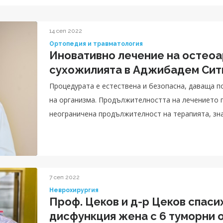
14 сеп 2022
Ортопедия и травматология
Иновативно лечение на остеоа
сухожилията в Аджибадем Сит
Процедурата е естествена и безопасна, даваща п
на организма. Продължителността на лечението 
неограничена продължителност на терапията, зн
на пациентите и изисква индивидуален подход при
7 сеп 2022
Неврохирургия
Проф. Цеков и д-р Цеков спаси
дисфункция жена с 6 туморни 