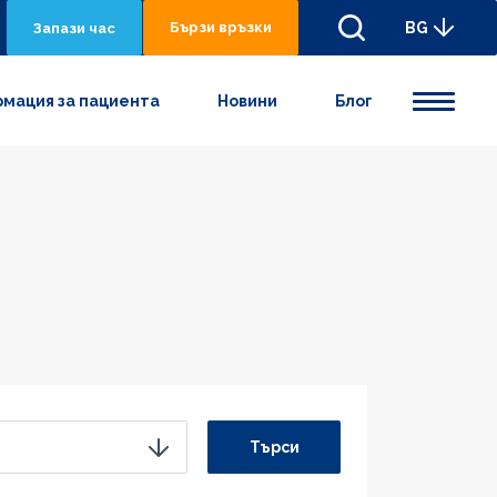
Бързи връзки
BG
Запази час
мация за пациента
Новини
Блог
Търси