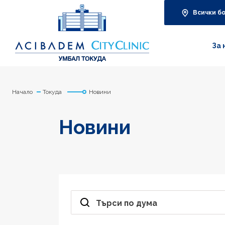
Всички б
За 
Начало
Токуда
Новини
Новини
Търси по дума