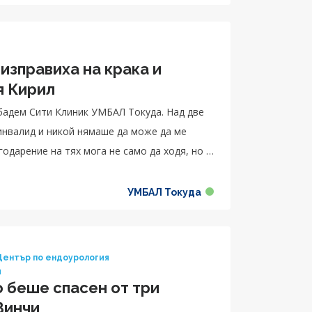
изправиха на крака и
я Кирил
бадем Сити Клиник УМБАЛ Токуда. Над две
 инвалид и никой нямаше да може да ме
хранвам семейството си.“, споделя
УМБАЛ Токуда
 Център по ендоурология
я
е спасен от три
Винчи