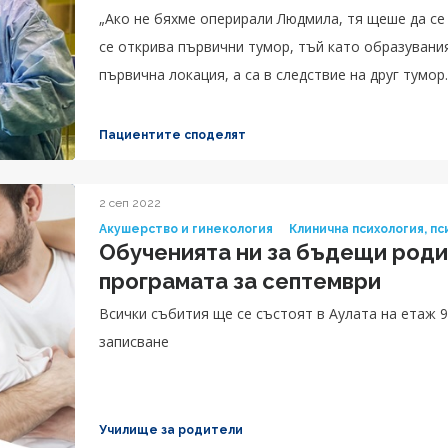
„Ако не бяхме оперирали Людмила, тя щеше да се
се открива първични тумор, тъй като образувания
първична локация, а са в следствие на друг тумор
много малък и просто дава разсейки. Сега освен,
патолозите ще определят вида на първичния тум
Пациентите споделят
лечение“, сподели проф. Цеков.
2 сеп 2022
Акушерство и гинекология
Клинична психология, п
Обученията ни за бъдещи род
програмата за септември
Всички събития ще се състоят в Аулата на етаж 
записване
Училище за родители