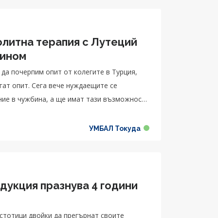
олитна терапия с Лутеций
цином
да почерпим опит от колегите в Турция,
гат опит. Сега вече нуждаещите се
ние в чужбина, а ще имат тази възможност
атура и с толкова добре подготвени
о нуклеарна медицина по света
УМБАЛ Токуда
дукция празнува 4 години
 стотици двойки да прегърнат своите