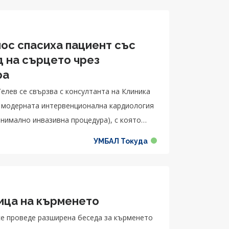
с спасиха пациент със
д на сърцето чрез
ра
елев се свързва с консултанта на Клиника
а модерната интервенционална кардиология
нимално инвазивна процедура), с която
о и да подобрят качеството му на живот в
УМБАЛ Токуда
ица на кърменето
е се проведе разширена беседа за кърменето