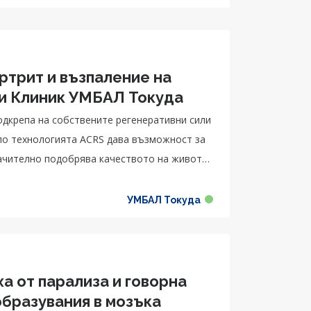
ртрит и възпаление на
и Клиник УМБАЛ Токуда
одкрепа на собствените регенеративни сили
по технологията ACRS дава възможност за
ачително подобрява качеството на живот
 всеки един човек.
УМБАЛ Токуда
ха от парализа и говорна
образувания в мозъка