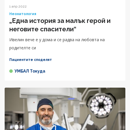
1 апр 2022
Неонатология
„Една история за малък герой и
неговите спасители“
Ивелин вече е у дома и се радва на любовта на
родителте си
Пациентите споделят
УМБАЛ Токуда