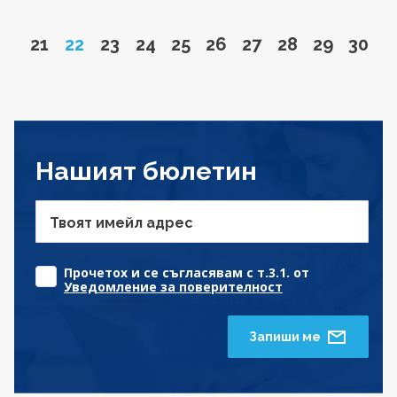
Go to page
Page
Go to page
Go to page
Go to page
Go to page
Go to page
Go to page
Go to pa
Go to
21
22
23
24
25
26
27
28
29
30
Нашият бюлетин
Твоят имейл адрес
Прочетох и се съгласявам с т.3.1. от
Уведомление за поверителност
Запиши ме