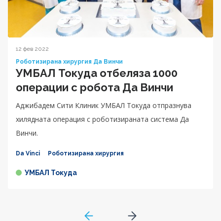
12 фев 2022
Роботизирана хирургия Да Винчи
УМБАЛ Токуда отбеляза 1000
операции с робота Да Винчи
Аджибадем Сити Клиник УМБАЛ Токуда отпразнува
хилядната операция с роботизираната система Да
Винчи.
Da Vinci
Роботизирана хирургия
УМБАЛ Токуда
GoToPreviousPage
Go to next page