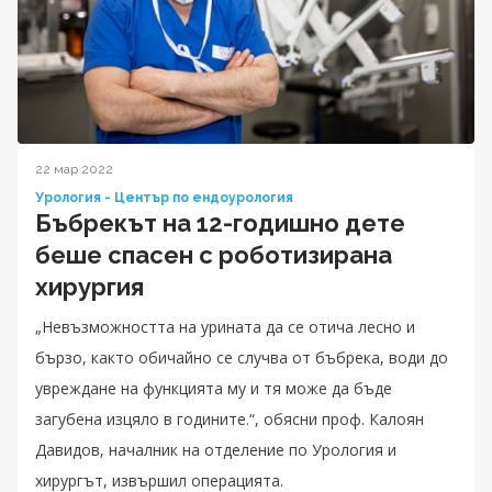
22 мар 2022
Урология - Център по ендоурология
Бъбрекът на 12-годишно дете
беше спасен с роботизирана
хирургия
„Невъзможността на урината да се отича лесно и
бързо, както обичайно се случва от бъбрека, води до
увреждане на функцията му и тя може да бъде
загубена изцяло в годините.“, обясни проф. Калоян
Давидов, началник на отделение по Урология и
хирургът, извършил операцията.