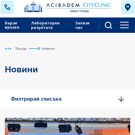
Бързи
Лабораторни
Запази
връзки
резултати
час
Men
Токуда
Новини
Начало
Новини
Филтрирай списъка