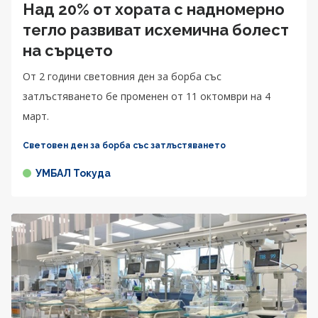
Над 20% от хората с надномерно
тегло развиват исхемична болест
на сърцето
От 2 години световния ден за борба със
затлъстяването бе променен от 11 октомври на 4
март.
Световен ден за борба със затлъстяването
УМБАЛ Токуда