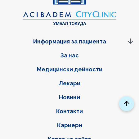
Информация за пациента
Фуутер навигация
За нас
Медицински дейности
Лекари
Новини
Контакти
Кариери