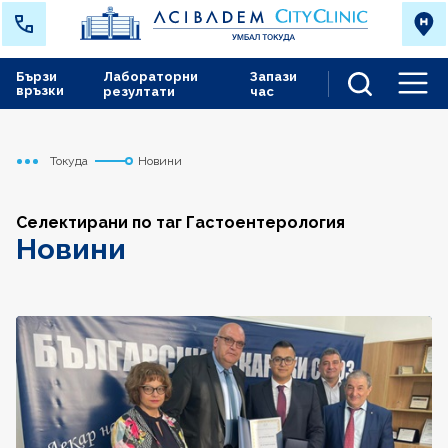
Бързи
Лабораторни
Запази
връзки
резултати
час
Men
Токуда
Новини
Начало
Селектирани по таг Гастоентерология
Новини