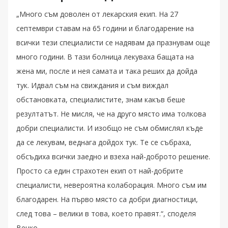
„Много съм доволен от лекарския екип. На 27
септември ставам на 65 години и благодарение на
всички тези специалисти се надявам да празнувам още
много години. В тази болница лекуваха бащата на
жена ми, после и нея самата и така реших да дойда
тук. Идвал съм на свиждания и съм виждал
обстановката, специалистите, знам какъв беше
резултатът. Не мисля, че на друго място има толкова
добри специалисти. И изобщо не съм обмислял къде
да се лекувам, веднага дойдох тук. Те се събраха,
обсъдиха всички заедно и взеха най-доброто решение.
Просто са един страхотен екип от най-добрите
специалисти, невероятна колаборация. Много съм им
благодарен. На първо място са добри диагностици,
след това – велики в това, което правят.“, споделя
Венко.