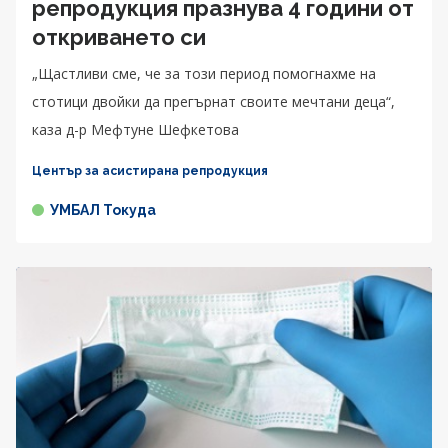
репродукция празнува 4 години от
откриването си
„Щастливи сме, че за този период помогнахме на
стотици двойки да прегърнат своите мечтани деца“,
каза д-р Мефтуне Шефкетова
Център за асистирана репродукция
УМБАЛ Токуда