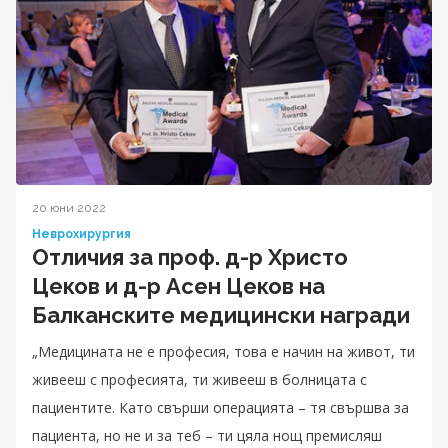
20 юни 2022
Неврохирургия
Отличия за проф. д-р Христо
Цеков и д-р Асен Цеков на
Балканските медицински награди
„Медицината не е професия, това е начин на живот, ти
живееш с професията, ти живееш в болницата с
пациентите. Като свърши операцията – тя свършва за
пациента, но не и за теб – ти цяла нощ премисляш