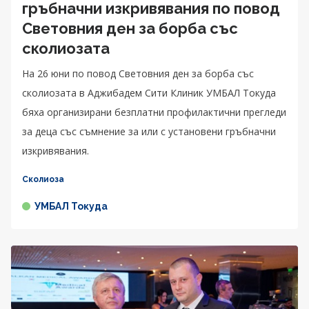
гръбначни изкривявания по повод
Световния ден за борба със
сколиозата
На 26 юни по повод Световния ден за борба със
сколиозата в Аджибадем Сити Клиник УМБАЛ Токуда
бяха организирани безплатни профилактични прегледи
за деца със съмнение за или с установени гръбначни
изкривявания.
Сколиоза
УМБАЛ Токуда