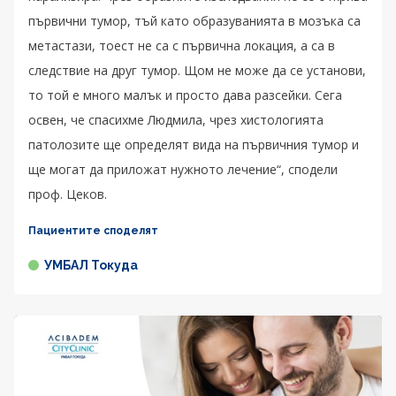
първични тумор, тъй като образуванията в мозъка са
метастази, тоест не са с първична локация, а са в
следствие на друг тумор. Щом не може да се установи,
то той е много малък и просто дава разсейки. Сега
освен, че спасихме Людмила, чрез хистологията
патолозите ще определят вида на първичния тумор и
ще могат да приложат нужното лечение“, сподели
проф. Цеков.
Пациентите споделят
УМБАЛ Токуда