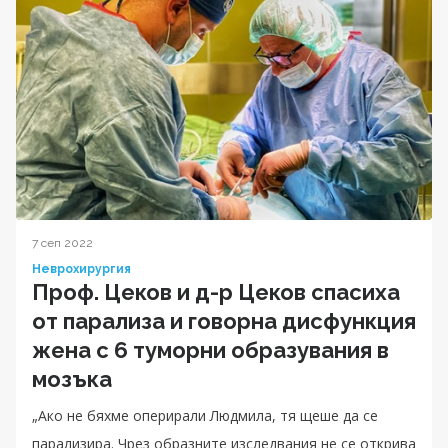
7 сеп 2022
Неврохирургия
Проф. Цеков и д-р Цеков спасиха
от парализа и говорна дисфункция
жена с 6 туморни образувания в
мозъка
„Ако не бяхме оперирали Людмила, тя щеше да се
парализира. Чрез образните изследвания не се открива