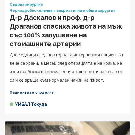
Съдова хирургия
Чернодробно-жлъчна, панкреатична и обща хирургия
Д-р Даскалов и проф. д-р
Драганов спасиха живота на мъж
със 100% запушване на
стомашните артерии
Две седмици след повторната интервенция пациентът
вече се храни, а месец след операцията е на крака, не
изпитва болки в корема, значително покачва теглото
си и се връща към нормален начин на живот.
Пациентите споделят
УМБАЛ Токуда