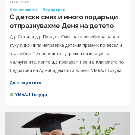
1 юни 2022
Неонатология
Педиатрия
С детски смях и много подаръци
отпразнувахме Деня на детето
Д-р Скръц и д-р Пръц от Смешната лечебница на д-р
Куку и д-р Пипи направиха детския празник по-весел и
вълшебен. Те проведоха сутрешна визитация на
малчуганите, които ще прекарат 1 юни в Клиниката по
Педиатрия на Аджибадем Сити Клиник УМБАЛ Токуда.
Деня на детето
УМБАЛ Токуда