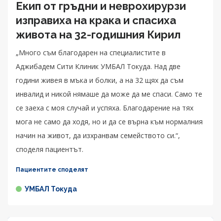
Екип от гръдни и неврохирурзи
изправиха на крака и спасиха
живота на 32-годишния Кирил
„Много съм благодарен на специалистите в
Аджибадем Сити Клиник УМБАЛ Токуда. Над две
години живея в мъка и болки, а на 32 щях да съм
инвалид и никой нямаше да може да ме спаси. Само те
се заеха с моя случай и успяха. Благодарение на тях
мога не само да ходя, но и да се върна към нормалния
начин на живот, да изхранвам семейството си.“,
споделя пациентът.
Пациентите споделят
УМБАЛ Токуда