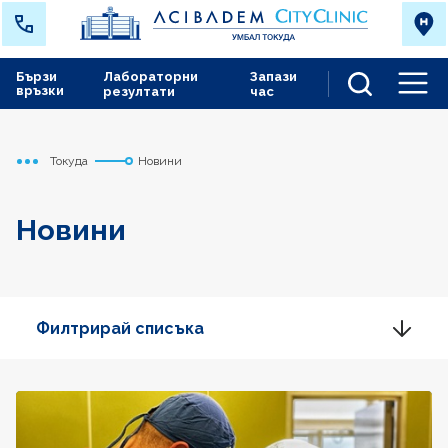
Бързи
Лабораторни
Запази
връзки
резултати
час
Men
Токуда
Новини
Начало
Новини
Филтрирай списъка