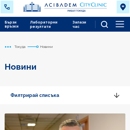
Бързи
Лабораторни
Запази
връзки
резултати
час
Men
Токуда
Новини
Начало
Новини
Филтрирай списъка