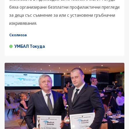
бяха организирани безплатни профилактични прегледи
за деца със съмнение за или с установени гръбначни
изкривявания.
Сколиоза
УМБАЛ Токуда