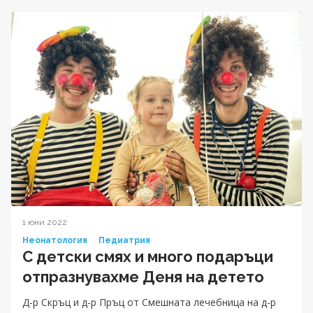
1 юни 2022
Неонатология
Педиатрия
С детски смях и много подаръци
отпразнувахме Деня на детето
Д-р Скръц и д-р Пръц от Смешната лечебница на д-р