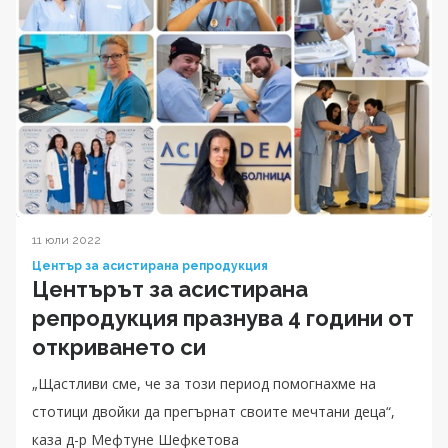
11 юли 2022
Център за асистирана репродукция
Центърът за асистирана
репродукция празнува 4 години от
откриването си
„Щастливи сме, че за този период помогнахме на
стотици двойки да прегърнат своите мечтани деца“,
каза д-р Мефтуне Шефкетова