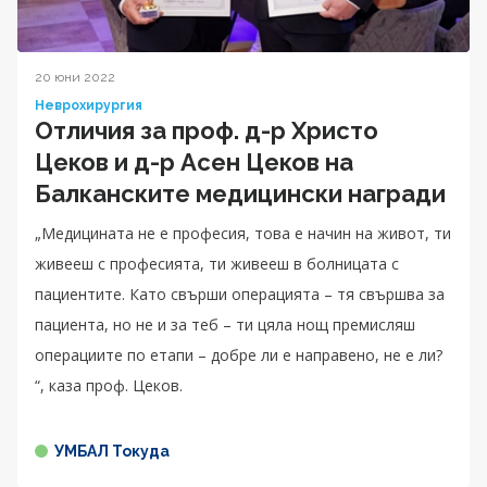
20 юни 2022
Неврохирургия
Отличия за проф. д-р Христо
Цеков и д-р Асен Цеков на
Балканските медицински награди
„Медицината не е професия, това е начин на живот, ти
живееш с професията, ти живееш в болницата с
пациентите. Като свърши операцията – тя свършва за
пациента, но не и за теб – ти цяла нощ премисляш
операциите по етапи – добре ли е направено, не е ли?
“, каза проф. Цеков.
УМБАЛ Токуда