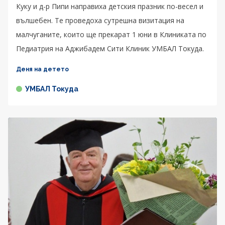
Куку и д-р Пипи направиха детския празник по-весел и
вълшебен. Те проведоха сутрешна визитация на
малчуганите, които ще прекарат 1 юни в Клиниката по
Педиатрия на Аджибадем Сити Клиник УМБАЛ Токуда.
Деня на детето
УМБАЛ Токуда