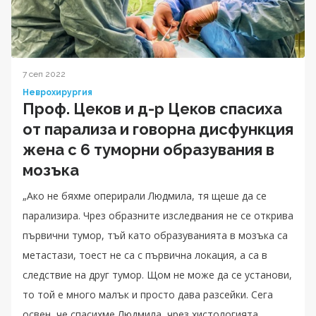
7 сеп 2022
Неврохирургия
Проф. Цеков и д-р Цеков спасиха
от парализа и говорна дисфункция
жена с 6 туморни образувания в
мозъка
„Ако не бяхме оперирали Людмила, тя щеше да се
парализира. Чрез образните изследвания не се открива
първични тумор, тъй като образуванията в мозъка са
метастази, тоест не са с първична локация, а са в
следствие на друг тумор. Щом не може да се установи,
то той е много малък и просто дава разсейки. Сега
освен, че спасихме Людмила, чрез хистологията