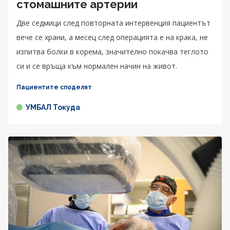
стомашните артерии
Две седмици след повторната интервенция пациентът
вече се храни, а месец след операцията е на крака, не
изпитва болки в корема, значително покачва теглото
си и се връща към нормален начин на живот.
Пациентите споделят
УМБАЛ Токуда