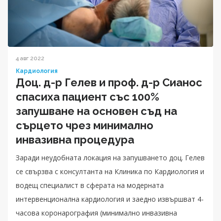
4 авг 2022
Кардиология
Доц. д-р Гелев и проф. д-р Сианос
спасиха пациент със 100%
запушване на основен съд на
сърцето чрез минимално
инвазивна процедура
Заради неудобната локация на запушването доц. Гелев
се свързва с консултанта на Клиника по Кардиология и
водещ специалист в сферата на модерната
интервенционална кардиология и заедно извършват 4-
часова коронарография (минимално инвазивна