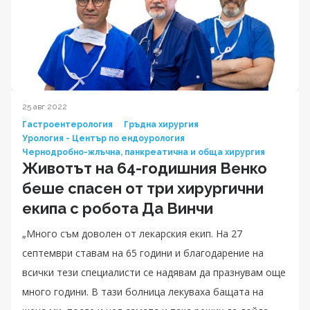
25 авг 2022
Гастроентерология
Гръдна хирургия
Урология - Център по ендоурология
Чернодробно-жлъчна, панкреатична и обща хирургия
Животът на 64-годишния Венко
беше спасен от три хирургични
екипа с робота Да Винчи
„Много съм доволен от лекарския екип. На 27
септември ставам на 65 години и благодарение на
всички тези специалисти се надявам да празнувам още
много години. В тази болница лекуваха бащата на