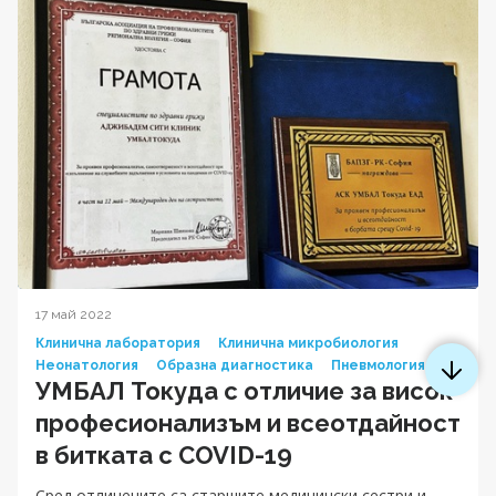
17 май 2022
Клинична лаборатория
Клинична микробиология
Неонатология
Образна диагностика
Пневмология
УМБАЛ Токуда с отличие за висок
професионализъм и всеотдайност
в битката с COVID-19
Сред отличените са старшите медицински сестри и