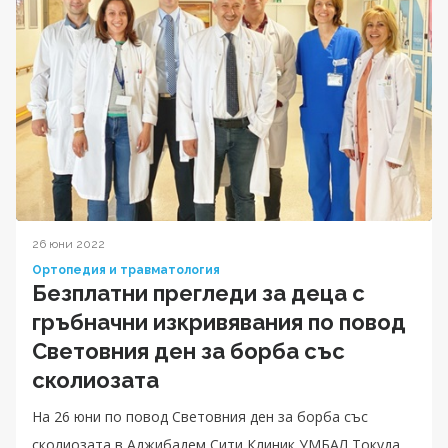
26 юни 2022
Ортопедия и травматология
Безплатни прегледи за деца с
гръбначни изкривявания по повод
Световния ден за борба със
сколиозата
На 26 юни по повод Световния ден за борба със
сколиозата в Аджибадем Сити Клиник УМБАЛ Токуда