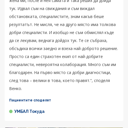
жена ми, после и нея самата и така реших да дойда
тук. Идвал съм на свиждания и съм виждал
обстановката, специалистите, знам какъв беше
резултатът. Не мисля, че на друго място има толкова
добри специалисти. И изобщо не съм обмислял къде
да се лекувам, веднага дойдох тук. Те се събраха,
обсъдиха всички заедно и взеха най-доброто решение.
Просто са един страхотен екип от най-добрите
специалисти, невероятна колаборация. Много съм им
благодарен. На първо място са добри диагностици,
след това – велики в това, което правят.“, споделя
Венко.
Пациентите споделят
УМБАЛ Токуда