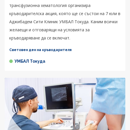
трансфузионна хематология организира
кръводарителска акция, която ще се състои на 7 юли в
Аджибадем Сити Клиник УМБАЛ Токуда. Каним всички
желаещи и отговарящи на условията за
кръводаряване да се включат.
Световен ден на кръводарителя
УМБАЛ Токуда