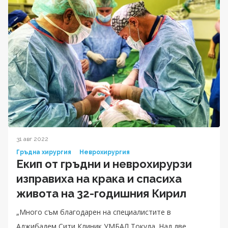
31 авг 2022
Гръдна хирургия
Неврохирургия
Екип от гръдни и неврохирурзи
изправиха на крака и спасиха
живота на 32-годишния Кирил
„Много съм благодарен на специалистите в
Аджибадем Сити Клиник УМБАЛ Токуда. Над две