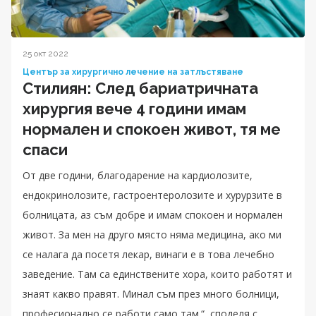
25 окт 2022
Център за хирургично лечение на затлъстяване
Стилиян: След бариатричната
хирургия вече 4 години имам
нормален и спокоен живот, тя ме
спаси
От две години, благодарение на кардиолозите,
ендокринолозите, гастроентеролозите и хурурзите в
болницата, аз съм добре и имам спокоен и нормален
живот. За мен на друго място няма медицина, ако ми
се налага да посетя лекар, винаги е в това лечебно
заведение. Там са единствените хора, които работят и
знаят какво правят. Минал съм през много болници,
професионално се работи само там.“, споделя с