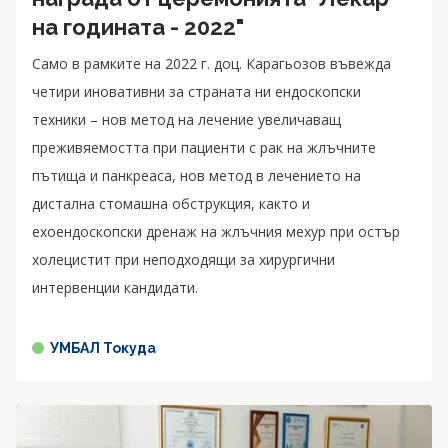
на годината - 2022"
Само в рамките на 2022 г. доц. Карагьозов въвежда
четири иновативни за страната ни ендоскопски
техники – нов метод на лечение увеличаващ
преживяемостта при пациенти с рак на жлъчните
пътища и панкреаса, нов метод в лечението на
дистална стомашна обструкция, както и
ехоендоскопски дренаж на жлъчния мехур при остър
холецистит при неподходящи за хирургични
интервенции кандидати.
УМБАЛ Токуда