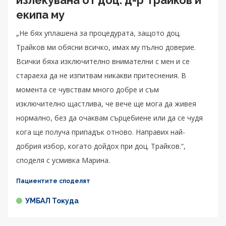
екипа му
„Не бях уплашена за процедурата, защото доц.
Трайков ми обясни всичко, имах му пълно доверие.
Всички бяха изключително внимателни с мен и се
стараеха да не изпитвам никакви притеснения. В
момента се чувствам много добре и съм
изключително щастлива, че вече ще мога да живея
нормално, без да очаквам сърцебиене или да се чудя
кога ще получа припадък отново. Направих най-
добрия избор, когато дойдох при доц. Трайков.“,
споделя с усмивка Марина.
Пациентите споделят
УМБАЛ Токуда