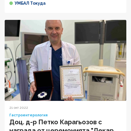
УМБАЛ Токуда
21 окт 2022
Гастроентерология
Доц. д-р Петко Карагьозов с
награда от церемонията "Лекар