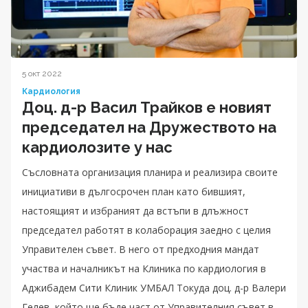
5 окт 2022
Кардиология
Доц. д-р Васил Трайков е новият
председател на Дружеството на
кардиолозите у нас
Съсловната организация планира и реализира своите
инициативи в дългосрочен план като бившият,
настоящият и избраният да встъпи в длъжност
председател работят в колаборация заедно с целия
Управителен съвет. В него от предходния мандат
участва и началникът на Клиника по кардиология в
Аджибадем Сити Клиник УМБАЛ Токуда доц. д-р Валери
Гелев, който ще бъде част от Управителния съвет в