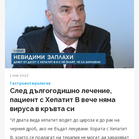
1 ное 2022
Гастроентерология
След дългогодишно лечение,
пациент с Хепатит B вече няма
вируса в кръвта си
“И двата вида хепатит водят до цироза и до рак на
черния дроб, ако не бъдат лекувани. Хората с Хепатит
B, които се подлагат на терапия не могат да заразяват