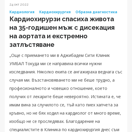
24 окт 2022
Кардиология
Кардиохирургия
Образна диагностика
Кардиохирурзи спасиха живота
на 35-годишен мъж с дисекация
на аортата и екстремно
затлъстяване
„Още с приемането ми в Аджибадем Сити Клиник
УМБАЛ Токуда ми се направиха всички нужни
изследвания. Няколко екипа се ангажираха веднага със
случая ми. Възстановяването ми не беше трудно, а
професионалното и човешко отношение, което
получих от лекарите беше невероятно. Истината е, че
имам вина за случилото се, тъй като пиех хапчета за
кръвно, но не бях ходил на кардиолог от много време,
изобщо не се проследявах. Благодарение на
специалистите в Клиника по кардиохирургия днес съм