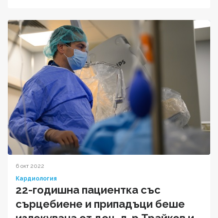
6 окт 2022
Кардиология
22-годишна пациентка със
сърцебиене и припадъци беше
излекувана от доц. д-р Трайков и