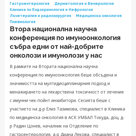
Гастроентерология
Дерматология и Венерология
Клиника по Ендокринология и Нефрология
Лъчетерапия и радиохирургия
Медицинска онкология
Пневмология
Втора национална научна
конференция по имуноонкология
събра едни от най-добрите
онколози и имунолози у нас
В рамките на Втората национална научна
конференция по имуноонкология беше обсъдена и
значимостта на мултидисциплинарния подход и
менажирането на лекарствена токсичност от лечение
с имунни чек-пойнт инхибитори. Сесията беше с
участието на д-р Елиз Тазимова, специалист в Клиника
по медицинска онкология в АСК УМБАЛ Токуда, доц. д-
р Радин Цонев, началник на Отделение по
гастроентерология, д-р Диана Лекова, специалист в