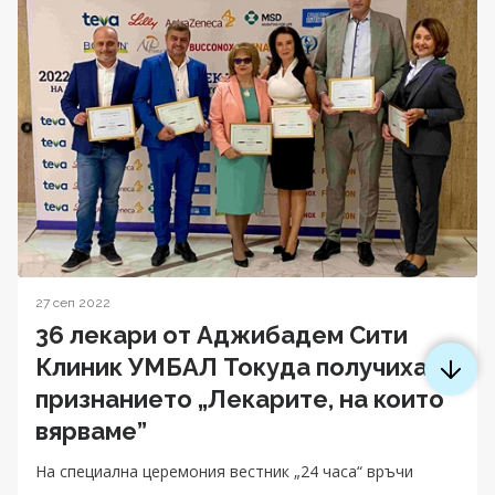
27 сеп 2022
36 лекари от Аджибадем Сити
Клиник УМБАЛ Токуда получиха
признанието „Лекарите, на които
вярваме”
На специална церемония вестник „24 часа“ връчи