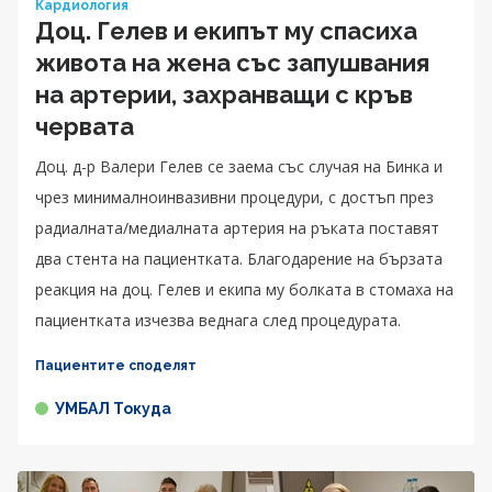
Кардиология
Доц. Гелев и екипът му спасиха
живота на жена със запушвания
на артерии, захранващи с кръв
червата
Доц. д-р Валери Гелев се заема със случая на Бинка и
чрез минималноинвазивни процедури, с достъп през
радиалната/медиалната артерия на ръката поставят
два стента на пациентката. Благодарение на бързата
реакция на доц. Гелев и екипа му болката в стомаха на
пациентката изчезва веднага след процедурата.
Пациентите споделят
УМБАЛ Токуда