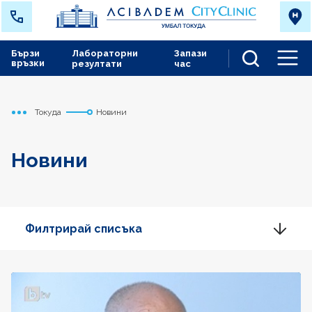
Бързи
Лабораторни
Запази
връзки
резултати
час
Men
Токуда
Новини
Начало
Новини
Филтрирай списъка