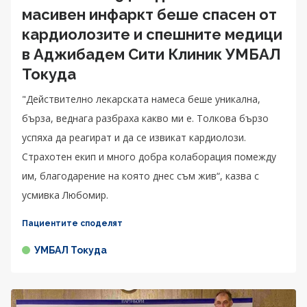
масивен инфаркт беше спасен от
кардиолозите и спешните медици
в Аджибадем Сити Клиник УМБАЛ
Токуда
"Действително лекарската намеса беше уникална,
бърза, веднага разбраха какво ми е. Толкова бързо
успяха да реагират и да се извикат кардиолози.
Страхотен екип и много добра колаборация помежду
им, благодарение на която днес съм жив“, казва с
усмивка Любомир.
Пациентите споделят
УМБАЛ Токуда