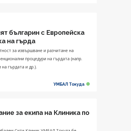
ият българин с Европейска
ка на гърда
ност за извършване и разчитане на
енционални процедури на гърдата (напр.
на гърдата и др.).
УМБАЛ Токуда
ие за екипа на Клиника по
я
жибадем Сити Клиник УМБАЛ Токуда бе