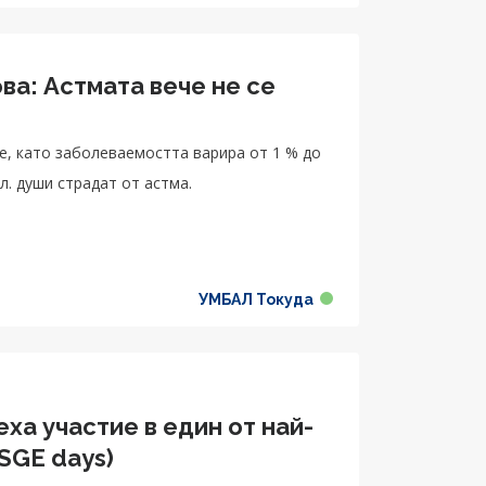
ва: Астмата вече не се
е, като заболеваемостта варира от 1 % до
л. души страдат от астма.
УМБАЛ Токуда
еха участие в един от най-
SGE days)