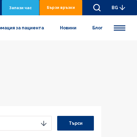
Бързи връзки
BG
Запази час
мация за пациента
Новини
Блог
Търси