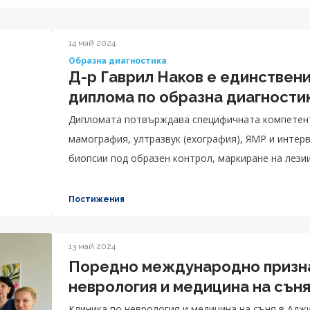
14 май 2024
Образна диагностика
Д-р Гаврил Наков е единствен
диплома по образна диагности
Дипломата потвърждава специфичната компетент
мамография, ултразвук (ехография), ЯМР и интерв
биопсии под образен контрол, маркиране на лезии 
Постижения
13 май 2024
Поредно международно признан
неврология и медицина на сън
Клиника по неврология и медицина на съня в Ад