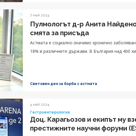
7 май 2024
Пулмологът д-р Анита Найдено
смята за присъда
Астмата е социално-значимо хронично заболяван
18% в различните държави. В България над 400 хи
Световен ден за борба с астмата
4 май 2024
Гастроентерология
Доц. Карагьозов и екипът му вз
престижните научни форуми (E