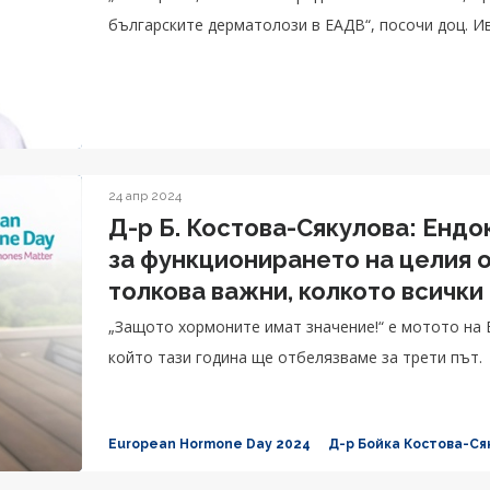
българските дерматолози в ЕАДВ“, посочи доц. И
24 апр 2024
Д-р Б. Костова-Сякулова: Енд
за функционирането на целия о
толкова важни, колкото всички
„Защото хормоните имат значение!“ е мотото на 
който тази година ще отбелязваме за трети път.
European Hormone Day 2024
Д-р Бойка Костова-Ся