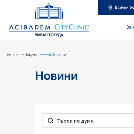
Всички б
За 
Начало
Токуда
Новини
Новини
Търси по дума