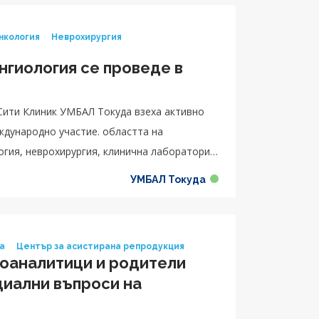
нкология
Неврохирургия
нгиология се проведе в
Сити Клиник УМБАЛ Токуда взеха активно
ждународно участие. областта на
огия, неврохирургия, клинична лаборатория,
УМБАЛ Токуда
ка
Център за асистирана репродукция
оаналитици и родители
циални въпроси на