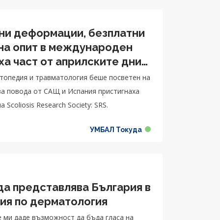
ни деформации, безплатни
 на опит в международен
ха част от априлските дни
педия и травматология
ортопедия и травматология беше посветен на
за повода от САЩ и Испания пристигнаха
Scoliosis Research Society: SRS.
УМБАЛ Токуда
да представлява България в
ия по дерматология
е ми даде възможност да бъда гласа на