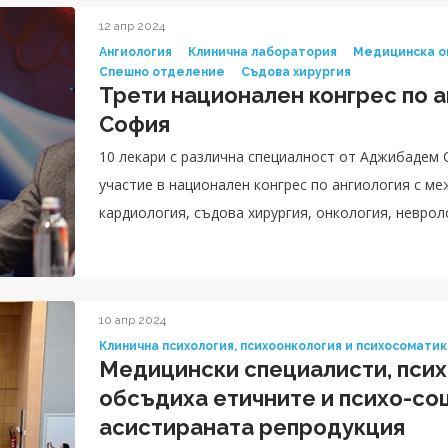
12 апр 2024
Ангиология
Клинична лаборатория
Медицинска о
Спешно отделение
Съдова хирургия
Трети национален конгрес по а
София
10 лекари с различна специалност от Аджибадем 
участие в национален конгрес по ангиология с ме
кардиология, съдова хирургия, онкология, неврол
образна диагностика, спешна медицина
10 апр 2024
Клинична психология, психоонкология и психосомати
Медицински специалисти, псих
обсъдиха етичните и психо-со
асистираната репродукция