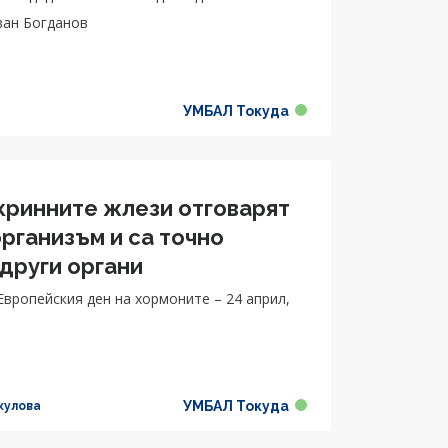
ван Богданов
УМБАЛ Токуда
окринните жлези отговарят
рганизъм и са точно
 други органи
Европейския ден на хормоните – 24 април,
УМБАЛ Токуда
кулова