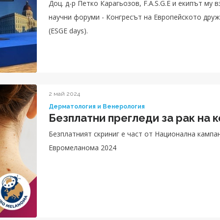
Доц. д-р Петко Карагьозов, F.A.S.G.E и екипът му 
научни форуми - Конгресът на Европейското дру
(ESGE days).
2 май 2024
Дерматология и Венерология
Безплатни прегледи за рак на к
Безплатният скриниг е част от Национална кампа
Евромеланома 2024