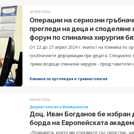
30 апр 2024
Операции на сериозни гръбнач
прегледи на деца и споделяне
форум по спинална хирургия бя
на сколиоза в Клиника по орто
От 22 до 27 април 2024 г. екипът на Клиника по 
гръбначните деформации при децата. Специално 
трима водещи спинални хирурзи - представители на 
Клиника по ортопедия и травматология
29 апр 2024
Дерматология и Венерология
Доц. Иван Богданов бе избран 
борда на Европейската академ
„Позицията, която ми отредихте със своя глас, щ