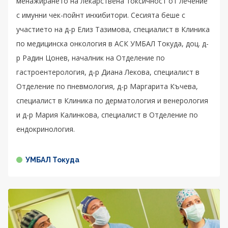
менажирането на лекарствена токсичност от лечение
с имунни чек-пойнт инхибитори. Сесията беше с
участието на д-р Елиз Тазимова, специалист в Клиника
по медицинска онкология в АСК УМБАЛ Токуда, доц. д-
р Радин Цонев, началник на Отделение по
гастроентерология, д-р Диана Лекова, специалист в
Отделение по пневмология, д-р Маргарита Къчева,
специалист в Клиника по дерматология и венерология
и д-р Мария Калинкова, специалист в Отделение по
ендокринология.
УМБАЛ Токуда