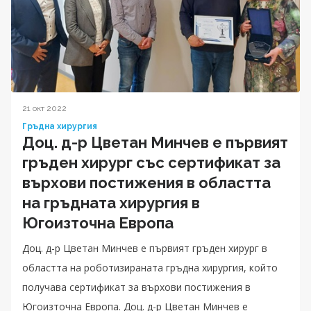
21 окт 2022
Гръдна хирургия
Доц. д-р Цветан Минчев е първият
гръден хирург със сертификат за
върхови постижения в областта
на гръдната хирургия в
Югоизточна Европа
Доц. д-р Цветан Минчев е първият гръден хирург в
областта на роботизираната гръдна хирургия, който
получава сертификат за върхови постижения в
Югоизточна Европа. Доц. д-р Цветан Минчев е