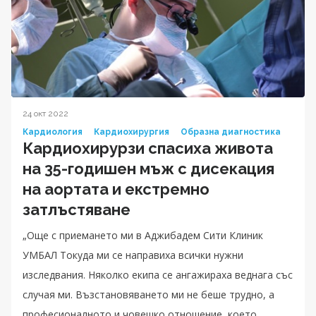
24 окт 2022
Кардиология
Кардиохирургия
Образна диагностика
Кардиохирурзи спасиха живота
на 35-годишен мъж с дисекация
на аортата и екстремно
затлъстяване
„Още с приемането ми в Аджибадем Сити Клиник
УМБАЛ Токуда ми се направиха всички нужни
изследвания. Няколко екипа се ангажираха веднага със
случая ми. Възстановяването ми не беше трудно, а
професионалното и човешко отношение, което