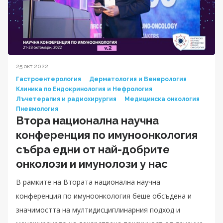
25 окт 2022
Гастроентерология
Дерматология и Венерология
Клиника по Ендокринология и Нефрология
Лъчетерапия и радиохирургия
Медицинска онкология
Пневмология
Втора национална научна
конференция по имуноонкология
събра едни от най-добрите
онколози и имунолози у нас
В рамките на Втората национална научна
конференция по имуноонкология беше обсъдена и
значимостта на мултидисциплинарния подход и