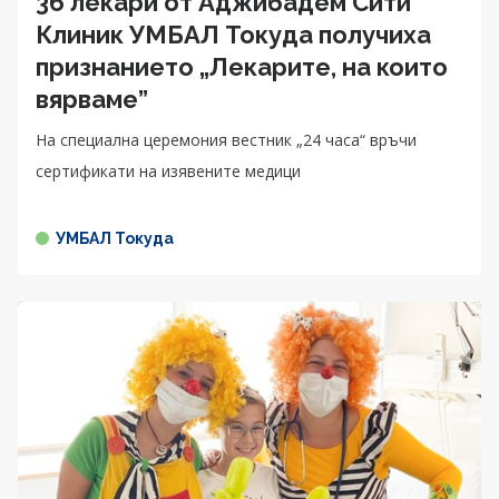
36 лекари от Аджибадем Сити
Клиник УМБАЛ Токуда получиха
признанието „Лекарите, на които
вярваме”
На специална церемония вестник „24 часа“ връчи
сертификати на изявените медици
УМБАЛ Токуда