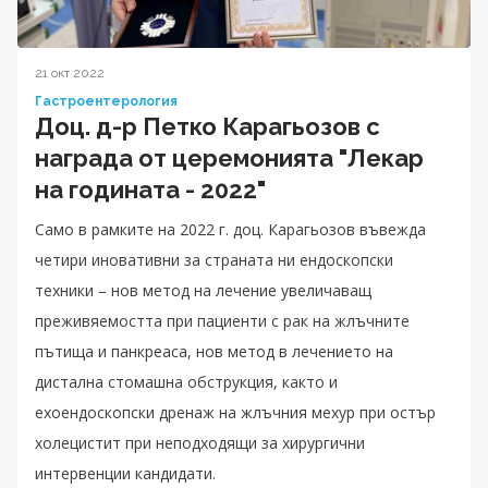
21 окт 2022
Гастроентерология
Доц. д-р Петко Карагьозов с
награда от церемонията "Лекар
на годината - 2022"
Само в рамките на 2022 г. доц. Карагьозов въвежда
четири иновативни за страната ни ендоскопски
техники – нов метод на лечение увеличаващ
преживяемостта при пациенти с рак на жлъчните
пътища и панкреаса, нов метод в лечението на
дистална стомашна обструкция, както и
ехоендоскопски дренаж на жлъчния мехур при остър
холецистит при неподходящи за хирургични
интервенции кандидати.