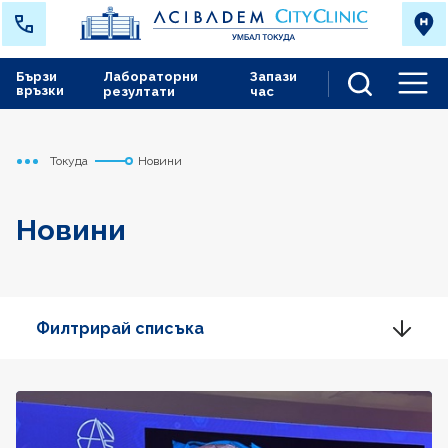
Бързи
Лабораторни
Запази
връзки
резултати
час
Men
Токуда
Новини
Начало
Новини
Филтрирай списъка