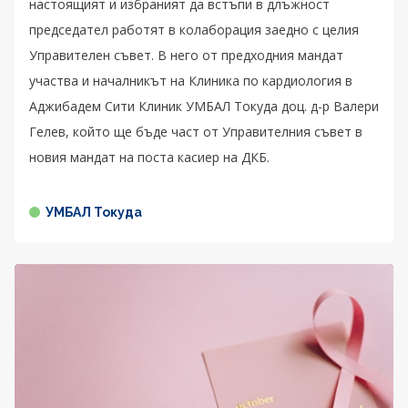
настоящият и избраният да встъпи в длъжност
председател работят в колаборация заедно с целия
Управителен съвет. В него от предходния мандат
участва и началникът на Клиника по кардиология в
Аджибадем Сити Клиник УМБАЛ Токуда доц. д-р Валери
Гелев, който ще бъде част от Управителния съвет в
новия мандат на поста касиер на ДКБ.
УМБАЛ Токуда