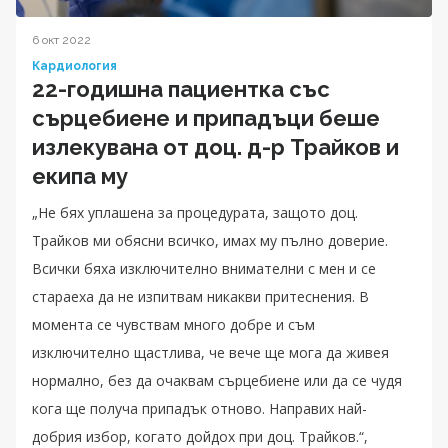
6 окт 2022
Кардиология
22-годишна пациентка със
сърцебиене и припадъци беше
излекувана от доц. д-р Трайков и
екипа му
„Не бях уплашена за процедурата, защото доц.
Трайков ми обясни всичко, имах му пълно доверие.
Всички бяха изключително внимателни с мен и се
стараеха да не изпитвам никакви притеснения. В
момента се чувствам много добре и съм
изключително щастлива, че вече ще мога да живея
нормално, без да очаквам сърцебиене или да се чудя
кога ще получа припадък отново. Направих най-
добрия избор, когато дойдох при доц. Трайков.“,