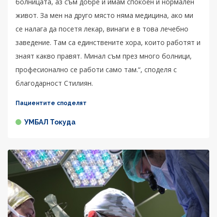
болницата, аз съм добре и имам спокоен и нормален
живот. За мен на друго място няма медицина, ако ми
се налага да посетя лекар, винаги е в това лечебно
заведение. Там са единствените хора, които работят и
знаят какво правят. Минал съм през много болници,
професионално се работи само там.“, споделя с
благодарност Стилиян.
Пациентите споделят
УМБАЛ Токуда