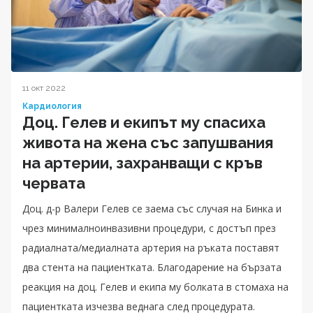
11 окт 2022
Кардиология
Доц. Гелев и екипът му спасиха
живота на жена със запушвания
на артерии, захранващи с кръв
червата
Доц. д-р Валери Гелев се заема със случая на Бинка и
чрез минималноинвазивни процедури, с достъп през
радиалната/медиалната артерия на ръката поставят
два стента на пациентката. Благодарение на бързата
реакция на доц. Гелев и екипа му болката в стомаха на
пациентката изчезва веднага след процедурата.