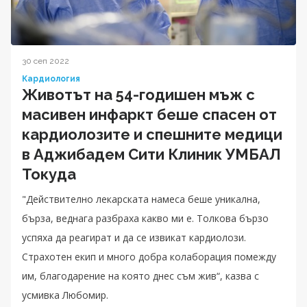
30 сеп 2022
Кардиология
Животът на 54-годишен мъж с
масивен инфаркт беше спасен от
кардиолозите и спешните медици
в Аджибадем Сити Клиник УМБАЛ
Токуда
"Действително лекарската намеса беше уникална,
бърза, веднага разбраха какво ми е. Толкова бързо
успяха да реагират и да се извикат кардиолози.
Страхотен екип и много добра колаборация помежду
им, благодарение на която днес съм жив“, казва с
усмивка Любомир.