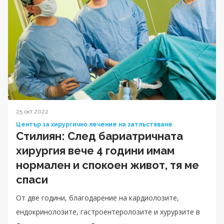
25 окт 2022
Център за хирургично лечение на затлъстяване
Стилиян: След бариатричната
хирургия вече 4 години имам
нормален и спокоен живот, тя ме
спаси
От две години, благодарение на кардиолозите,
ендокринолозите, гастроентеролозите и хурурзите в