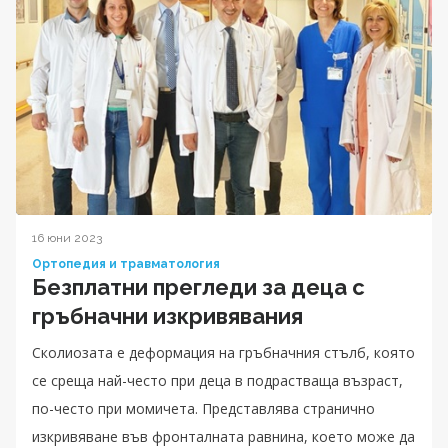
16 юни 2023
Ортопедия и травматология
Безплатни прегледи за деца с
гръбначни изкривявания
Сколиозата е деформация на гръбначния стълб, която
се среща най-често при деца в подрастваща възраст,
по-често при момичета. Представлява странично
изкривяване във фронталната равнина, което може да