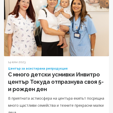
14 юли 2023
Център за асистирана репродукция
С много детски усмивки Инвитро
център Токуда отпразнува своя 5-
и рожден ден
В приятната астмосфера на центъра екипът посрещна
много щастливи семейства и техните прекрасни малки
деца