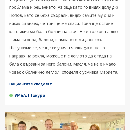
проблема и решението. Аз още като го видях долу д-р
Попов, като се бяха събрали, видях самите му очи и
някак си знаех, че той ще ме спаси. Това ще остане
като якия ми бал в болнична стая. Не е толкова лошо
– има си хора, балони, шампанско ми донесоха.
Шегувахме се, че ще се увия в чаршафа и ще го
направя на рокля, можеше и с леглото да отида на
бала с вързани за него балони. Мисля, че не е имало
човек с болнично легло.“, споделя с усмивка Мариета.
Пациентите споделят
УМБАЛ Токуда