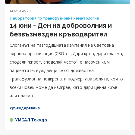
14 юни 2023
Лаборатория по трансфузионна хематология
14 юни - Ден на доброволния и
безвъзмезден кръводарител
Слоганът на тазгодишната кампания на Световна
здравна организация (СЗО ) - „Дари кръв, дари плазма,
сподели живот, споделяй често“, е насочен към
пациентите, нуждаещи се от доживотна
трансфузионна подкрепа, и подчертава ролята, която
всеки човек може да изиграе, като дари ценна кръв
или плазма.
кръводаряване
УМБАЛ Токуда