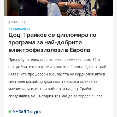
4 юли 2023
Кардиология
Доц. Трайков се дипломира по
програма за най-добрите
електрофизиолози в Европа
През обучителната програма преминаха само 30 от
най-добрите електрофизиолози в Европа. Едни от най-
изявените професори в областта на кардиологията в
световен мащаб дадоха своята висока оценка за
уменията, усилията и работата на доц. Трайков,
споделяйки, че България трябва да се гордее с него.
УМБАЛ Токуда