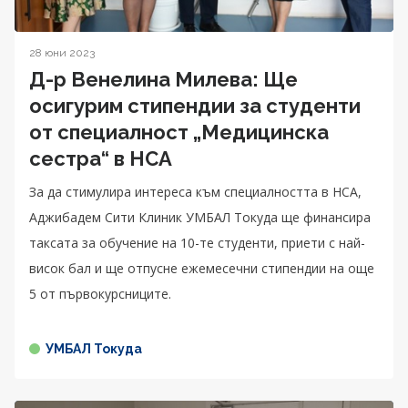
28 юни 2023
Д-р Венелина Милева: Ще
осигурим стипендии за студенти
от специалност „Медицинска
сестра“ в НСА
За да стимулира интереса към специалността в НСА,
Аджибадем Сити Клиник УМБАЛ Токуда ще финансира
таксата за обучение на 10-те студенти, приети с най-
висок бал и ще отпусне ежемесечни стипендии на още
5 от първокурсниците.
УМБАЛ Токуда