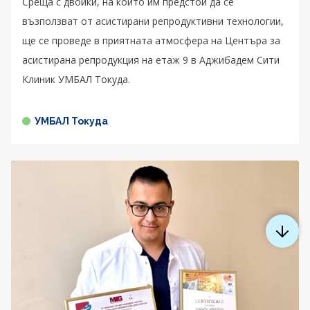
Среща с двойки, на които им предстои да се
възползват от асистирани репродуктивни технологии,
ще се проведе в приятната атмосфера на Центъра за
асистирана репродукция на етаж 9 в Аджибадем Сити
Клиник УМБАЛ Токуда.
УМБАЛ Токуда