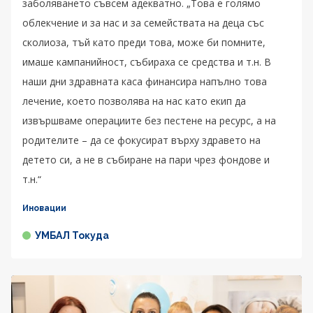
заболяването съвсем адекватно. „Това е голямо
облекчение и за нас и за семействата на деца със
сколиоза, тъй като преди това, може би помните,
имаше кампанийност, събираха се средства и т.н. В
наши дни здравната каса финансира напълно това
лечение, което позволява на нас като екип да
извършваме операциите без пестене на ресурс, а на
родителите – да се фокусират върху здравето на
детето си, а не в събиране на пари чрез фондове и
т.н.“
Иновации
УМБАЛ Токуда