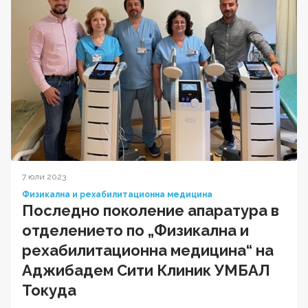
7 юли 2023
Физикална и рехабилитационна медицина
Последно поколение апаратура в
отделението по „Физикална и
рехабилитационна медицина“ на
Аджибадем Сити Клиник УМБАЛ
Токуда