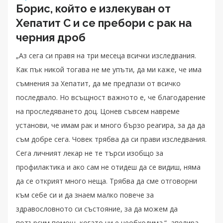
Борис, който е излекуван от
Хепатит C и се пребори с рак на
черния дроб
„Аз сега си правя на три месеца всички изследвания.
Как пък никой тогава не ме упъти, да ми каже, че има
съмнения за Хепатит, да ме предпази от всичко
последвало. Но всъщност важното е, че благодарение
на проследяването доц. Цонев съвсем навреме
установи, че имам рак и много бързо реагира, за да да
съм добре сега. Човек трябва да си прави изследвания.
Сега личният лекар не те търси изобщо за
профилактика и ако сам не отидеш да се видиш, няма
да се открият много неща. Трябва да сме отговорни
към себе си и да знаем малко повече за
здравословното си състояние, за да можем да
потърсим помощ, когато ни е необходима.“, апелира