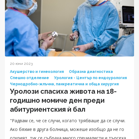
20 юни 2023
Акушерство и гинекология
Образна диагностика
Спешно отделение
Урология - Център по ендоурология
Чернодробно-жлъчна, панкреатична и обща хирургия
Уролози спасиха живота на 18-
годишнo момиче ден преди
абитуриентския ѝ бал
"Радвам се, че се случи, когато трябваше да се случи.
Ако бяхме в друга болница, можеше изобщо да не го
открият, тук се събраха много специалисти и търсеха