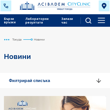
Бързи
Лабораторни
Запази
връзки
резултати
час
Men
Токуда
Новини
Начало
Новини
Филтрирай списъка