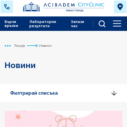
Бързи
Лабораторни
Запази
връзки
резултати
час
Men
Токуда
Новини
Начало
Новини
Филтрирай списъка