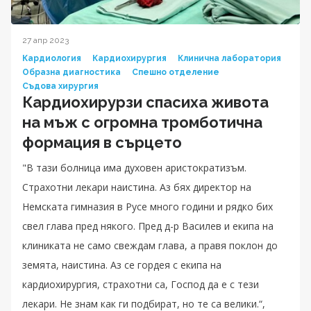
27 апр 2023
Кардиология
Кардиохирургия
Клинична лаборатория
Образна диагностика
Спешно отделение
Съдова хирургия
Кардиохирурзи спасиха живота
на мъж с огромна тромботична
формация в сърцето
"В тази болница има духовен аристократизъм.
Страхотни лекари наистина. Аз бях директор на
Немската гимназия в Русе много години и рядко бих
свел глава пред някого. Пред д-р Василев и екипа на
клиниката не само свеждам глава, а правя поклон до
земята, наистина. Аз се гордея с екипа на
кардиохирургия, страхотни са, Господ да е с тези
лекари. Не знам как ги подбират, но те са велики.“,