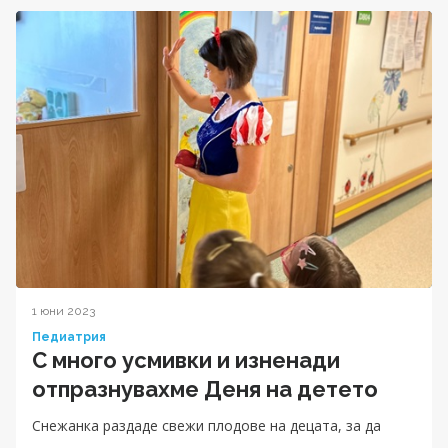
1 юни 2023
Педиатрия
С много усмивки и изненади
отпразнувахме Деня на детето
Снежанка раздаде свежи плодове на децата, за да