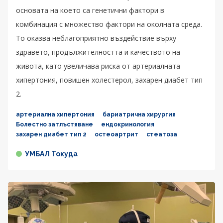
основата на което са генетични фактори в
комбинация с множество фактори на околната среда.
То оказва неблагоприятно въздействие върху
здравето, продължителността и качеството на
живота, като увеличава риска от артериалната
хипертония, повишен холестерол, захарен диабет тип
2.
артериална хипертония
бариатрична хирургия
Болестно затлъстяване
ендокринология
захарен диабет тип 2
остеоартрит
стеатоза
УМБАЛ Токуда