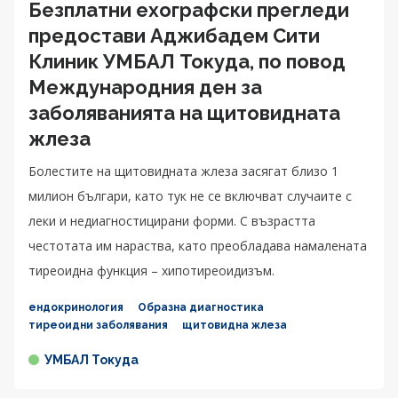
Безплатни ехографски прегледи
предостави Аджибадем Сити
Клиник УМБАЛ Токуда, по повод
Международния ден за
заболяванията на щитовидната
жлеза
Болестите на щитовидната жлеза засягат близо 1
милион българи, като тук не се включват случаите с
леки и недиагностицирани форми. С възрастта
честотата им нараства, като преобладава намалената
тиреоидна функция – хипотиреоидизъм.
ендокринология
Образна диагностика
тиреоидни заболявания
щитовидна жлеза
УМБАЛ Токуда