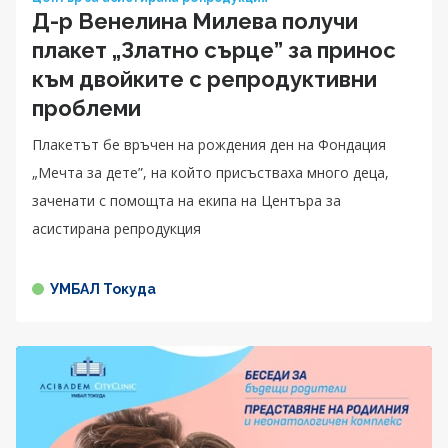
Д-р Венелина Милева получи
плакет „Златно сърце” за принос
към двойките с репродуктивни
проблеми
Плакетът бе връчен на рождения ден на Фондация
„Мечта за дете”, на който присъстваха много деца,
заченати с помощта на екипа на Центъра за
асистирана репродукция
УМБАЛ Токуда