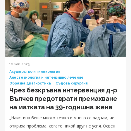
16 май 2023
Акушерство и гинекология
Анестезиология и интензивно лечение
Образна диагностика
Съдова хирургия
Чрез безкръвна интервенция д-р
Вълчев предотврати премахване
на матката на 39-годишна жена
„Наистина беше много тежко и много се радвам, че
откриха проблема, когато никой друг не успя. Освен