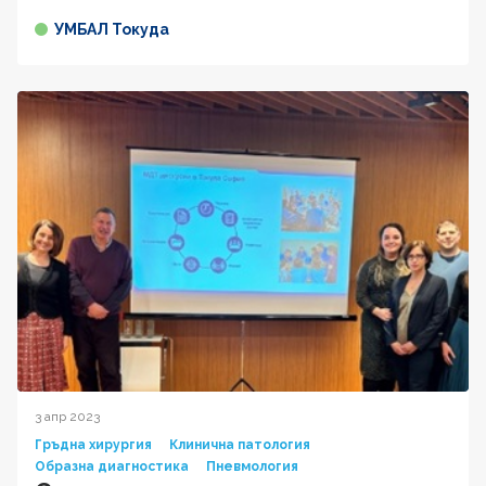
УМБАЛ Токуда
3 апр 2023
Гръдна хирургия
Клинична патология
Образна диагностика
Пневмология