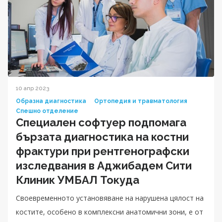
10 апр 2023
Образна диагностика
Ортопедия и травматология
Спешно отделение
Специален софтуер подпомага
бързата диагностика на костни
фрактури при рентгенографски
изследвания в Аджибадем Сити
Клиник УМБАЛ Токуда
Своевременното установяване на нарушена цялост на
костите, особено в комплексни анатомични зони, е от