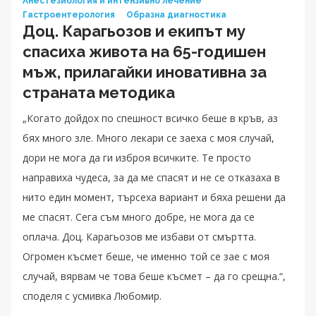
Анестезиология и интензивно лечение
Гастроентерология
Образна диагностика
Доц. Карагьозов и екипът му
спасиха живота на 65-годишен
мъж, прилагайки иновативна за
страната методика
„Когато дойдох по спешност всичко беше в кръв, аз
бях много зле. Много лекари се заеха с моя случай,
дори не мога да ги изброя всичките. Те просто
направиха чудеса, за да ме спасят и не се отказаха в
нито един момент, търсеха вариант и бяха решени да
ме спасят. Сега съм много добре, не мога да се
оплача. Доц. Карагьозов ме избави от смъртта.
Огромен късмет беше, че именно той се зае с моя
случай, вярвам че това беше късмет – да го срещна.“,
споделя с усмивка Любомир.