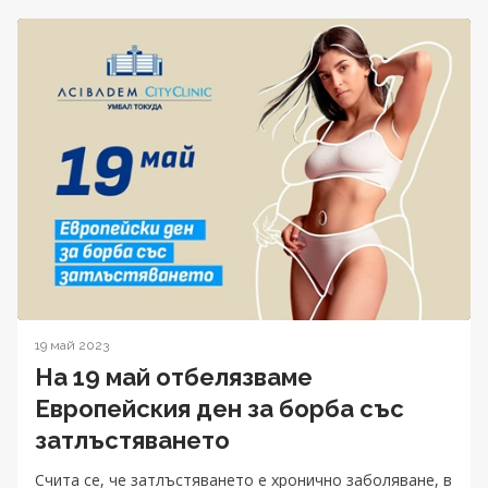
19 май 2023
На 19 май отбелязваме
Европейския ден за борба със
затлъстяването
Счита се, че затлъстяването е хронично заболяване, в