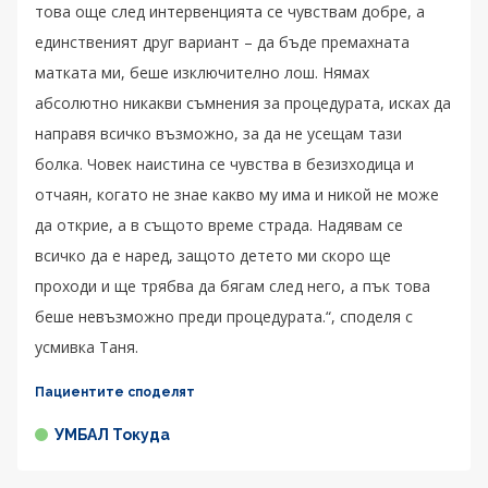
това още след интервенцията се чувствам добре, а
единственият друг вариант – да бъде премахната
матката ми, беше изключително лош. Нямах
абсолютно никакви съмнения за процедурата, исках да
направя всичко възможно, за да не усещам тази
болка. Човек наистина се чувства в безизходица и
отчаян, когато не знае какво му има и никой не може
да открие, а в същото време страда. Надявам се
всичко да е наред, защото детето ми скоро ще
проходи и ще трябва да бягам след него, а пък това
беше невъзможно преди процедурата.“, споделя с
усмивка Таня.
Пациентите споделят
УМБАЛ Токуда