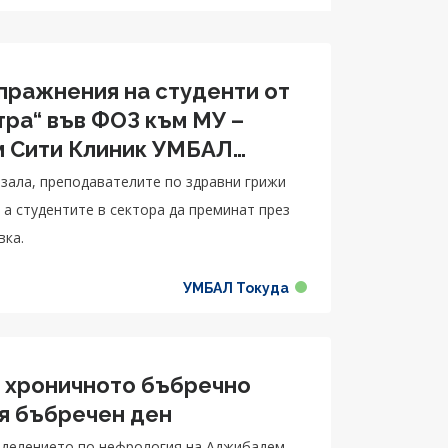
упражнения на студенти от
ра“ във ФОЗ към МУ –
м Сити Клиник УМБАЛ
зала, преподавателите по здравни грижи
 а студентите в секторa да преминат през
вка.
УМБАЛ Токуда
а хроничното бъбречно
ия бъбречен ден
Отделението по нефрология на Аджибадем