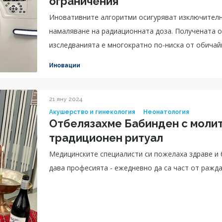
ограничения
Иновативните алгоритми осигуряват изключителн
намаляване на радиационната доза. Получената 
изследванията е многократно по-ниска от обичай
компютър-томографски протоколи“.
Иновации
21 яну 2024
Акушерство и гинекология
Неонатология
Отбелязахме Бабинден с молит
традиционен ритуал
Медицинските специалисти си пожелаха здраве и
дава професията - ежедневно да са част от ражд