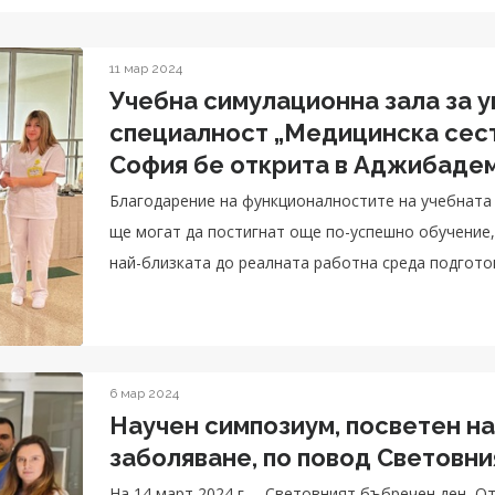
11 мар 2024
Учебна симулационна зала за 
специалност „Медицинска сест
София бе открита в Аджибаде
Токуда
Благодарение на функционалностите на учебната 
ще могат да постигнат още по-успешно обучение,
най-близката до реалната работна среда подгото
6 мар 2024
Научен симпозиум, посветен н
заболяване, по повод Световн
На 14 март 2024 г. – Световният бъбречен ден, 