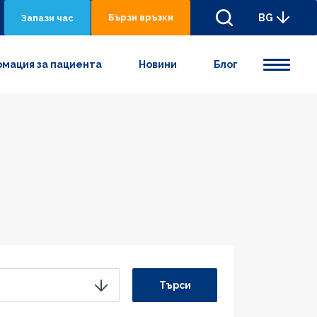
Бързи връзки
BG
Запази час
мация за пациента
Новини
Блог
Търси