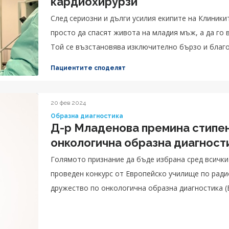
кардиохирурзи
След сериозни и дълги усилия екипите на Клиники
просто да спасят живота на младия мъж, а да го
Той се възстановява изключително бързо и благо
днес младият мъж е добре.
Пациентите споделят
20 фев 2024
Образна диагностика
Д-р Младенова премина стипен
онкологична образна диагност
Голямото признание да бъде избрана сред всички 
проведен конкурс от Европейско училище по ради
дружество по онкологична образна диагностика (E