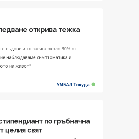
следване открива тежка
те съдове и тя засяга около 30% от
 ние наблюдаваме симптоматика и
вото на живот"
УМБАЛ Токуда
 стипендиант по гръбначна
т целия свят