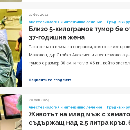
27 фев 2024
Анестезиология и интензивно лечение
Гръдна хир
Близо 5-килограмов тумор бе о
37-годишна жена
Така жената влиза за операция, която се извършв
Манолов, д-р Стойко Алексиев и анестезиолога д
тумор с размер 30 см. и тегло 4.6 кг., който хис
доброкачествено образувание.
Пациентите споделят
20 фев 2024
Анестезиология и интензивно лечение
Гръдна хир
Животът на млад мъж с хемато
съдържащ над 2,5 литра кръв, 