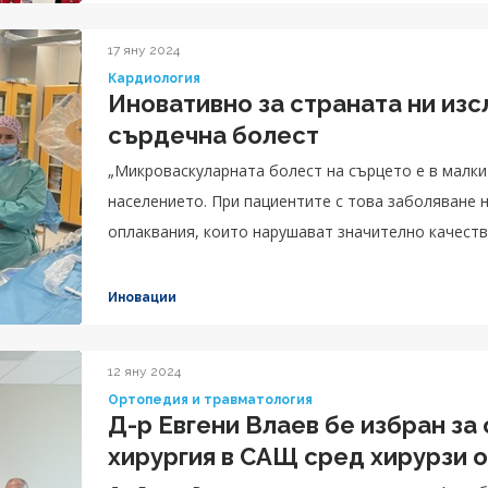
17 яну 2024
Кардиология
Иновативно за страната ни из
сърдечна болест
„Микроваскуларната болест на сърцето е в малки
населението. При пациентите с това заболяване
оплаквания, които нарушават значително качест
Иновации
12 яну 2024
Ортопедия и травматология
Д-р Евгени Влаев бе избран за
хирургия в САЩ сред хирурзи о