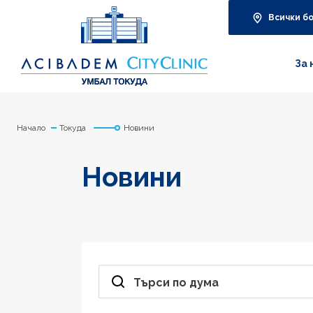
Всички б
За 
Начало
Токуда
Новини
Новини
Търси по дума