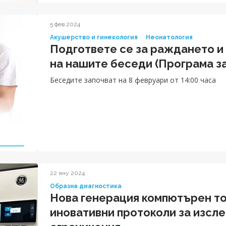
5 фев 2024
Акушерство и гинекология
Неонатология
Подгответе се за раждането и
на нашите беседи (Програма з
Беседите започват на 8 февруари от 14:00 часа
22 яну 2024
Образна диагностика
Нова генерация компютърен т
иновативни протоколи за изсл