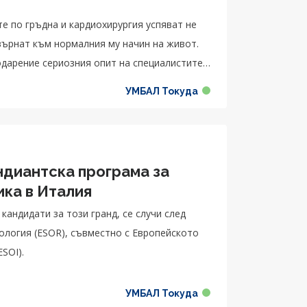
те по гръдна и кардиохирургия успяват не
 върнат към нормалния му начин на живот.
дарение сериозния опит на специалистите,
УМБАЛ Токуда
диантска програма за
ика в Италия
кандидати за този гранд, се случи след
ология (ESOR), съвместно с Европейското
SOI).
УМБАЛ Токуда