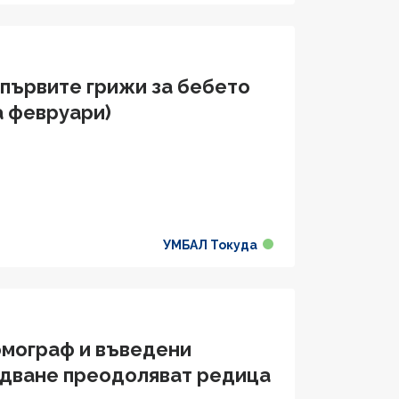
 първите грижи за бебето
а февруари)
УМБАЛ Токуда
омограф и въведени
едване преодоляват редица