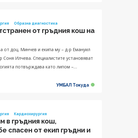
ургия
Образна диагностика
тстранен от гръдния кош на
а от доц. Минчев и екипа му – д-р Емануил
-р Соня Илчева. Специалистите установяват
тологията потвърждава като липом –
УМБАЛ Токуда
ургия
Кардиохирургия
м в гръдния кош,
бе спасен от екип гръдни и