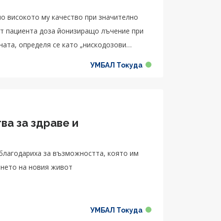
о високото му качество при значително
от пациента доза йонизиращо лъчение при
ната, определя се като „нискодозови
УМБАЛ Токуда
ва за здраве и
 благодариха за възможността, която им
ането на новия живот
УМБАЛ Токуда