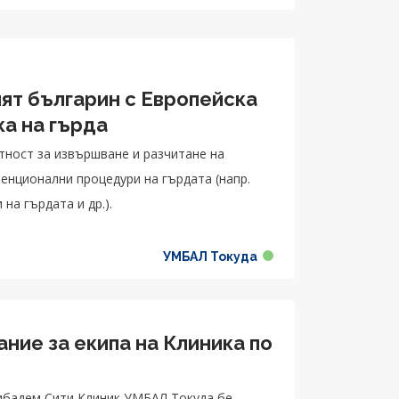
ият българин с Европейска
ка на гърда
ност за извършване и разчитане на
енционални процедури на гърдата (напр.
на гърдата и др.).
УМБАЛ Токуда
ие за екипа на Клиника по
я
жибадем Сити Клиник УМБАЛ Токуда бе