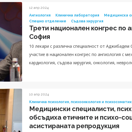
12 апр 2024
Ангиология
Клинична лаборатория
Медицинска о
Спешно отделение
Съдова хирургия
Трети национален конгрес по а
София
10 лекари с различна специалност от Аджибадем 
участие в национален конгрес по ангиология с ме
кардиология, съдова хирургия, онкология, неврол
образна диагностика, спешна медицина
10 апр 2024
Клинична психология, психоонкология и психосомати
Медицински специалисти, псих
обсъдиха етичните и психо-со
асистираната репродукция