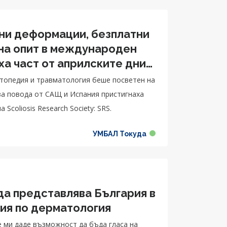
ни деформации, безплатни
 на опит в международен
ха част от априлските дни
педия и травматология
ортопедия и травматология беше посветен на
за повода от САЩ и Испания пристигнаха
Scoliosis Research Society: SRS.
УМБАЛ Токуда
да представлява България в
ия по дерматология
е ми даде възможност да бъда гласа на