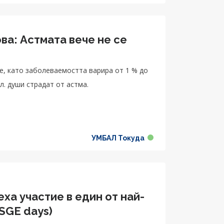
ва: Астмата вече не се
е, като заболеваемостта варира от 1 % до
л. души страдат от астма.
УМБАЛ Токуда
еха участие в един от най-
SGE days)