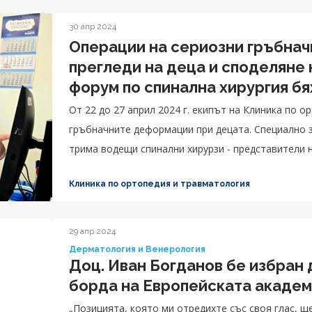
30 апр 2024
Операции на сериозни гръбнач
прегледи на деца и споделяне
форум по спинална хирургия бя
на сколиоза в Клиника по орто
От 22 до 27 април 2024 г. екипът на Клиника по 
гръбначните деформации при децата. Специално 
трима водещи спинални хирурзи - представители на 
Клиника по ортопедия и травматология
29 апр 2024
Дерматология и Венерология
Доц. Иван Богданов бе избран 
борда на Европейската академ
„Позицията, която ми отредихте със своя глас, щ