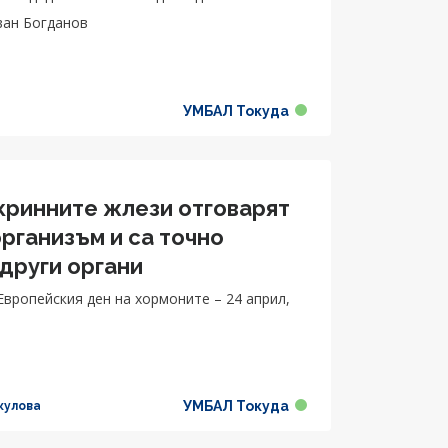
ван Богданов
УМБАЛ Токуда
окринните жлези отговарят
рганизъм и са точно
 други органи
Европейския ден на хормоните – 24 април,
УМБАЛ Токуда
кулова