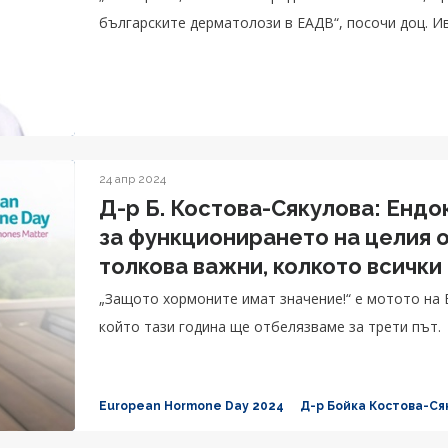
българските дерматолози в ЕАДВ“, посочи доц. И
24 апр 2024
Д-р Б. Костова-Сякулова: Енд
за функционирането на целия о
толкова важни, колкото всички
„Защото хормоните имат значение!“ е мотото на 
който тази година ще отбелязваме за трети път.
European Hormone Day 2024
Д-р Бойка Костова-Ся