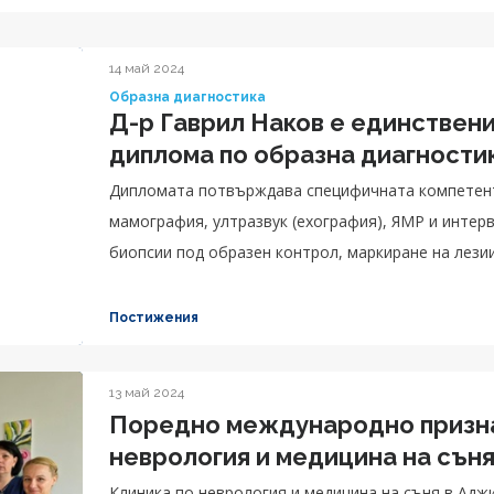
14 май 2024
Образна диагностика
Д-р Гаврил Наков е единствен
диплома по образна диагности
Дипломата потвърждава специфичната компетент
мамография, ултразвук (ехография), ЯМР и интерв
биопсии под образен контрол, маркиране на лезии 
Постижения
13 май 2024
Поредно международно признан
неврология и медицина на сън
Клиника по неврология и медицина на съня в Ад