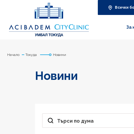
Всички б
За 
Начало
Токуда
Новини
Новини
Търси по дума