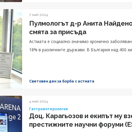
7 май 2024
Пулмологът д-р Анита Найдено
смята за присъда
Астмата е социално-значимо хронично заболяван
18% в различните държави. В България над 400 хи
Световен ден за борба с астмата
4 май 2024
Гастроентерология
Доц. Карагьозов и екипът му вз
престижните научни форуми (E