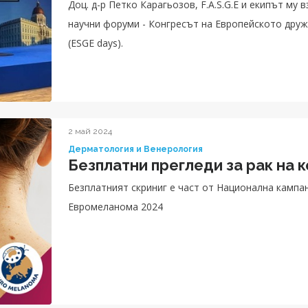
Доц. д-р Петко Карагьозов, F.A.S.G.E и екипът му 
научни форуми - Конгресът на Европейското дру
(ESGE days).
2 май 2024
Дерматология и Венерология
Безплатни прегледи за рак на к
Безплатният скриниг е част от Национална кампа
Евромеланома 2024