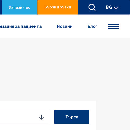
Бързи връзки
BG
Запази час
мация за пациента
Новини
Блог
Търси