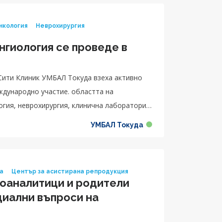
нкология
Неврохирургия
нгиология се проведе в
Сити Клиник УМБАЛ Токуда взеха активно
ждународно участие. областта на
огия, неврохирургия, клинична лаборатория,
УМБАЛ Токуда
ка
Център за асистирана репродукция
оаналитици и родители
циални въпроси на