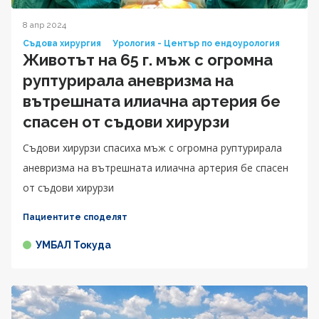
8 апр 2024
Съдова хирургия
Урология - Център по ендоурология
Животът на 65 г. мъж с огромна
руптурирала аневризма на
вътрешната илиачна артерия бе
спасен от съдови хирурзи
Съдови хирурзи спасиха мъж с огромна руптурирала
аневризма на вътрешната илиачна артерия бе спасен
от съдови хирурзи
Пациентите споделят
УМБАЛ Токуда