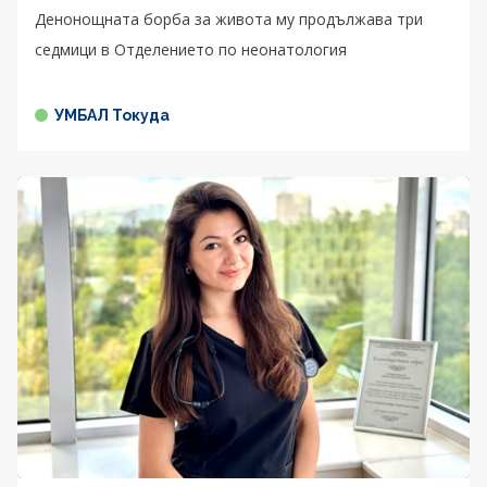
Денонощната борба за живота му продължава три
седмици в Отделението по неонатология
УМБАЛ Токуда