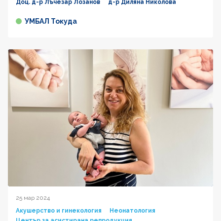
Доц. д-р Лъчезар Лозанов
д-р Диляна Николова
УМБАЛ Токуда
25 мар 2024
Акушерство и гинекология
Неонатология
Център за асистирана репродукция