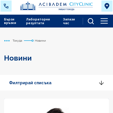
Бързи
Лабораторни
Запази
връзки
резултати
час
Men
Токуда
Новини
Начало
Новини
Филтрирай списъка