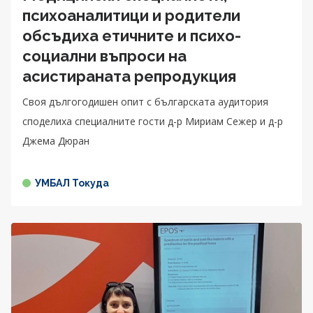
психоаналитици и родители
обсъдиха етичните и психо-
социални въпроси на
асистираната репродукция
Своя дългогодишен опит с българската аудитория
споделиха специалните гости д-р Мириам Сежер и д-р
Джема Дюран
УМБАЛ Токуда