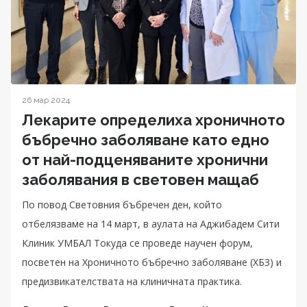
26 мар 2024
Лекарите определиха хроничното
бъбречно заболяване като едно
от най-подценяваните хронични
заболявания в световен мащаб
По повод Световния бъбречен ден, който
отбелязваме на 14 март, в аулата на Аджибадем Сити
Клиник УМБАЛ Токуда се проведе научен форум,
посветен на Хроничното бъбречно заболяване (ХБЗ) и
предизвикателствата на клиничната практика.