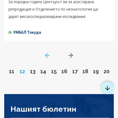
За поредна година Центърът ни за асистирана
репродукция и Отделението по неонатология ще
дарят високоспециализирани изследвания
УМБАЛ Токуда
GoToPreviousPage
Go to next page
Go to page
Page
Go to page
Go to page
Go to page
Go to page
Go to page
Go to page
Go to pa
Go to
11
12
13
14
15
16
17
18
19
20
Нашият бюлетин