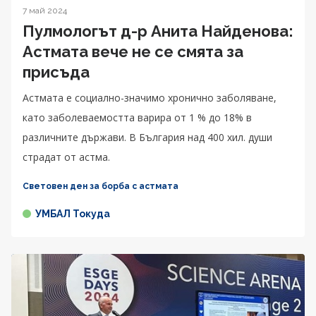
7 май 2024
Пулмологът д-р Анита Найденова:
Астмата вече не се смята за
присъда
Астмата е социално-значимо хронично заболяване,
като заболеваемостта варира от 1 % до 18% в
различните държави. В България над 400 хил. души
страдат от астма.
Световен ден за борба с астмата
УМБАЛ Токуда