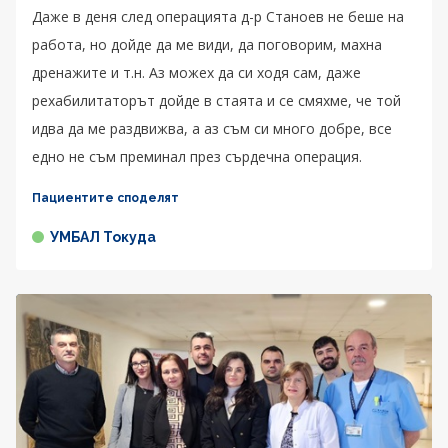
Даже в деня след операцията д-р Станоев не беше на
работа, но дойде да ме види, да поговорим, махна
дренажите и т.н. Аз можех да си ходя сам, даже
рехабилитаторът дойде в стаята и се смяхме, че той
идва да ме раздвижва, а аз съм си много добре, все
едно не съм преминал през сърдечна операция.
Пациентите споделят
УМБАЛ Токуда