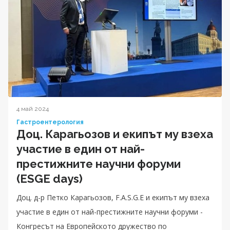
4 май 2024
Гастроентерология
Доц. Карагьозов и екипът му взеха
участие в един от най-
престижните научни форуми
(ESGE days)
Доц. д-р Петко Карагьозов, F.A.S.G.E и екипът му взеха
участие в един от най-престижните научни форуми -
Конгресът на Европейското дружество по