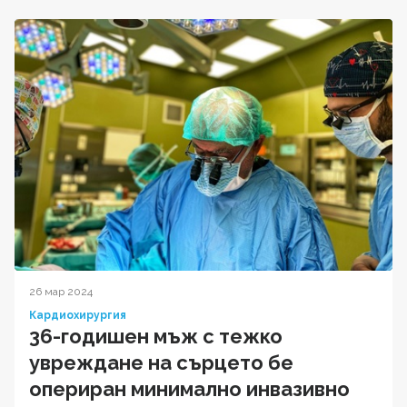
26 мар 2024
Кардиохирургия
36-годишен мъж с тежко
увреждане на сърцето бе
опериран минимално инвазивно