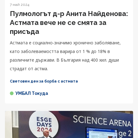
7 май 2024
Пулмологът д-р Анита Найденова:
Астмата вече не се смята за
присъда
Астмата е социално-значимо хронично заболяване,
като заболеваемостта варира от 1 % до 18% в
различните държави. В България над 400 хил. души
страдат от астма.
Световен ден за борба с астмата
УМБАЛ Токуда