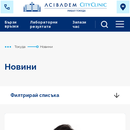
Бързи
Лабораторни
Запази
връзки
резултати
час
Men
Токуда
Новини
Начало
Новини
Филтрирай списъка