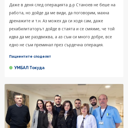
Даже в деня след операцията д-р Станоев не беше на
работа, но дойде да ме види, да поговорим, махна
дренажите и т.н. Аз можех да си ходя сам, даже
рехабилитаторът дойде в стаята и се смяхме, че той
идва да ме раздвижва, а аз съм си много добре, все
едно не съм преминал през сърдечна операция.
Пациентите споделят
УМБАЛ Токуда