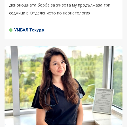
Денонощната борба за живота му продължава три
седмици в Отделението по неонатология
УМБАЛ Токуда