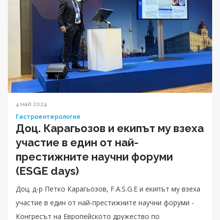
4 май 2024
Гастроентерология
Доц. Карагьозов и екипът му взеха
участие в един от най-
престижните научни форуми
(ESGE days)
Доц. д-р Петко Карагьозов, F.A.S.G.E и екипът му взеха
участие в един от най-престижните научни форуми -
Конгресът на Европейското дружество по