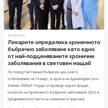
26 мар 2024
Лекарите определиха хроничното
бъбречно заболяване като едно
от най-подценяваните хронични
заболявания в световен мащаб
По повод Световния бъбречен ден, който
отбелязваме на 14 март, в аулата на Аджибадем Сити
Клиник УМБАЛ Токуда се проведе научен форум,
посветен на Хроничното бъбречно заболяване (ХБЗ) и
предизвикателствата на клиничната практика.