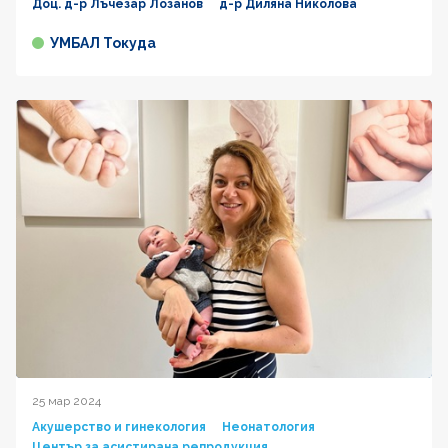
Доц. д-р Лъчезар Лозанов
д-р Диляна Николова
УМБАЛ Токуда
25 мар 2024
Акушерство и гинекология
Неонатология
Център за асистирана репродукция