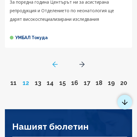
За поредна година Центърът ни за асистирана
репродукция и Отделението по неонатология ще
дарят високоспециализирани изследвания
УМБАЛ Токуда
GoToPreviousPage
Go to next page
Go to page
Page
Go to page
Go to page
Go to page
Go to page
Go to page
Go to page
Go to pa
Go to
11
12
13
14
15
16
17
18
19
20
Нашият бюлетин