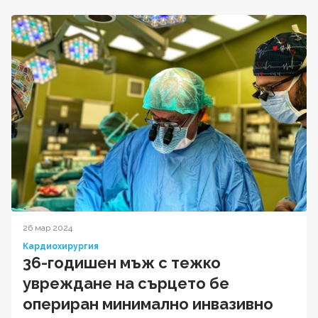
26 мар 2024
Кардиохирургия
36-годишен мъж с тежко
увреждане на сърцето бе
опериран минимално инвазивно