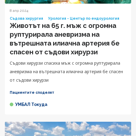
8 апр 2024
Съдова хирургия
Урология - Център по ендоурология
Животът на 65 г. мъж с огромна
руптурирала аневризма на
вътрешната илиачна артерия бе
спасен от съдови хирурзи
Съдови хирурзи спасиха мъж с огромна руптурирала
аневризма на вътрешната илиачна артерия бе спасен
от съдови хирурзи
Пациентите споделят
УМБАЛ Токуда