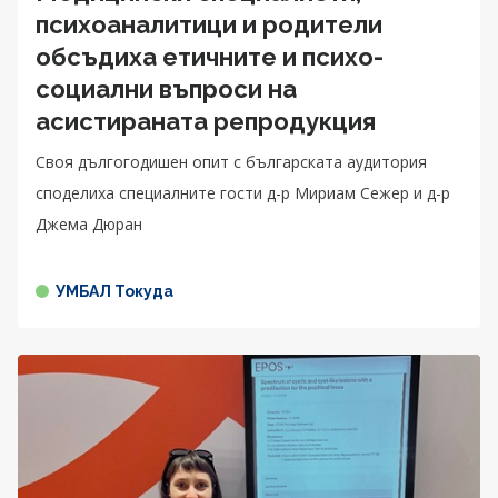
психоаналитици и родители
обсъдиха етичните и психо-
социални въпроси на
асистираната репродукция
Своя дългогодишен опит с българската аудитория
споделиха специалните гости д-р Мириам Сежер и д-р
Джема Дюран
УМБАЛ Токуда