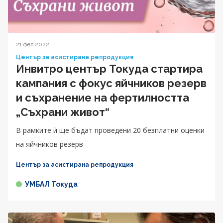
21 фев 2022
Център за асистирана репродукция
Инвитро център Токуда стартира
кампания с фокус яйчников резерв
и съхранение на фертилността
„Съхрани живот“
В рамките ѝ ще бъдат проведени 20 безплатни оценки
на яйчников резерв
Център за асистирана репродукция
УМБАЛ Токуда