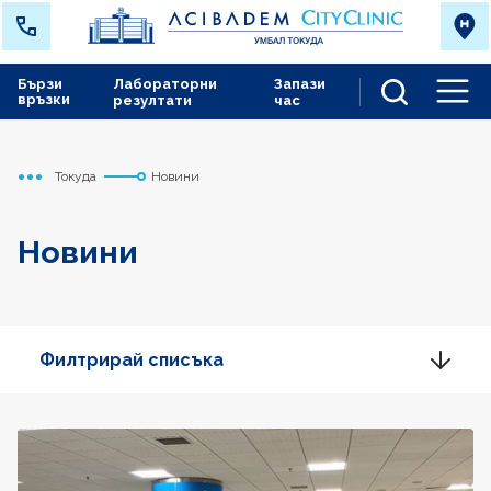
Бързи
Лабораторни
Запази
връзки
резултати
час
Men
Токуда
Новини
Начало
Новини
Филтрирай списъка