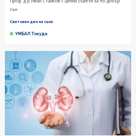
Проф. д-р Иван Стайков с ценни съвети за по-добър
сън
Световен ден на съня
УМБАЛ Токуда