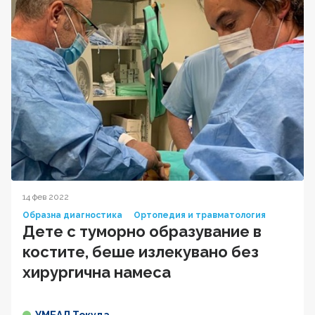
14 фев 2022
Образна диагностика
Ортопедия и травматология
Дете с туморно образувание в
костите, беше излекувано без
хирургична намеса
УМБАЛ Токуда