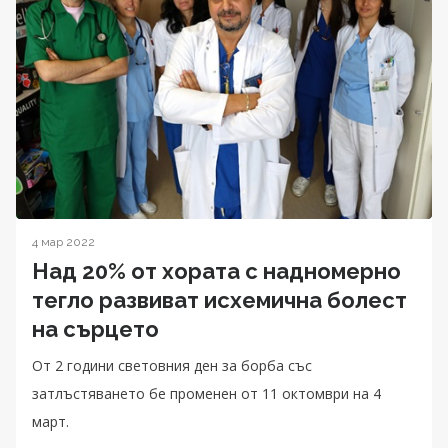
4 мар 2022
Над 20% от хората с надномерно
тегло развиват исхемична болест
на сърцето
От 2 години световния ден за борба със
затлъстяването бе променен от 11 октомври на 4
март.