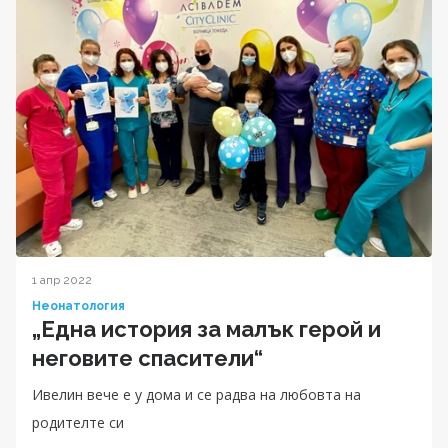
1 апр 2022
Неонатология
„Една история за малък герой и
неговите спасители“
Ивелин вече е у дома и се радва на любовта на
родителте си