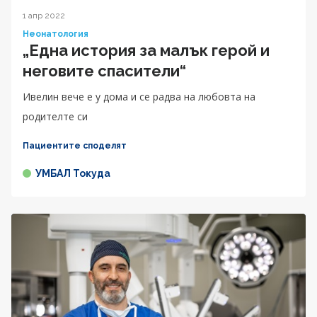
1 апр 2022
Неонатология
„Една история за малък герой и
неговите спасители“
Ивелин вече е у дома и се радва на любовта на
родителте си
Пациентите споделят
УМБАЛ Токуда