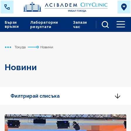
Бързи
Лабораторни
Запази
връзки
резултати
час
Men
Токуда
Новини
Начало
Новини
Филтрирай списъка