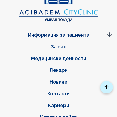
Информация за пациента
Фуутер навигация
За нас
Медицински дейности
Лекари
Новини
Контакти
Кариери