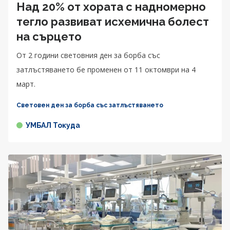
Над 20% от хората с надномерно
тегло развиват исхемична болест
на сърцето
От 2 години световния ден за борба със
затлъстяването бе променен от 11 октомври на 4
март.
Световен ден за борба със затлъстяването
УМБАЛ Токуда