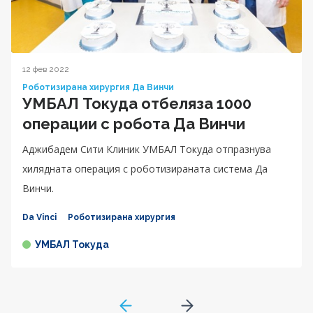
12 фев 2022
Роботизирана хирургия Да Винчи
УМБАЛ Токуда отбеляза 1000
операции с робота Да Винчи
Аджибадем Сити Клиник УМБАЛ Токуда отпразнува
хилядната операция с роботизираната система Да
Винчи.
Da Vinci
Роботизирана хирургия
УМБАЛ Токуда
GoToPreviousPage
Go to next page