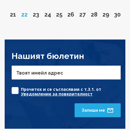
Go to page
Page
Go to page
Go to page
Go to page
Go to page
Go to page
Go to page
Go to pa
Go to
21
22
23
24
25
26
27
28
29
30
Нашият бюлетин
Твоят имейл адрес
Прочетох и се съгласявам с т.3.1. от
Уведомление за поверителност
Запиши ме