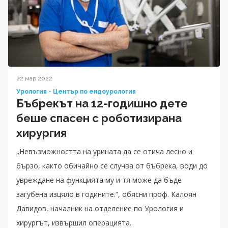
22 мар 2022
Урология - Център по ендоурология
Бъбрекът на 12-годишно дете
беше спасен с роботизирана
хирургия
„Невъзможността на урината да се отича лесно и
бързо, както обичайно се случва от бъбрека, води до
увреждане на функцията му и тя може да бъде
загубена изцяло в годините.“, обясни проф. Калоян
Давидов, началник на отделение по Урология и
хирургът, извършил операцията.