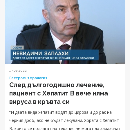
1 ное 2022
Гастроентерология
След дългогодишно лечение,
пациент с Хепатит B вече няма
вируса в кръвта си
“И двата вида хепатит водят до цироза и до рак на
черния дроб, ако не бъдат лекувани. Хората с Хепатит
B, които се подлагат на терапия не могат да заразяват