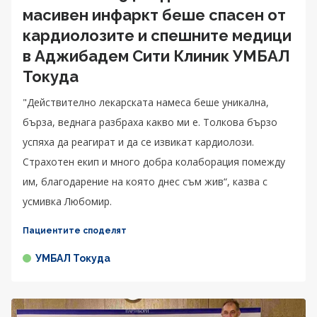
масивен инфаркт беше спасен от
кардиолозите и спешните медици
в Аджибадем Сити Клиник УМБАЛ
Токуда
"Действително лекарската намеса беше уникална,
бърза, веднага разбраха какво ми е. Толкова бързо
успяха да реагират и да се извикат кардиолози.
Страхотен екип и много добра колаборация помежду
им, благодарение на която днес съм жив“, казва с
усмивка Любомир.
Пациентите споделят
УМБАЛ Токуда