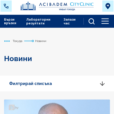
Бързи
Лабораторни
Запази
връзки
резултати
час
Men
Токуда
Новини
Начало
Новини
Филтрирай списъка