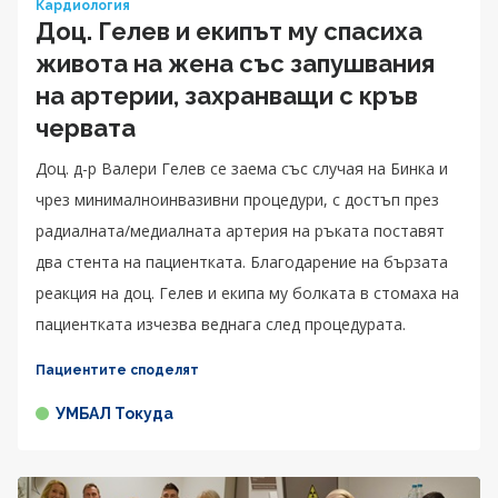
Кардиология
Доц. Гелев и екипът му спасиха
живота на жена със запушвания
на артерии, захранващи с кръв
червата
Доц. д-р Валери Гелев се заема със случая на Бинка и
чрез минималноинвазивни процедури, с достъп през
радиалната/медиалната артерия на ръката поставят
два стента на пациентката. Благодарение на бързата
реакция на доц. Гелев и екипа му болката в стомаха на
пациентката изчезва веднага след процедурата.
Пациентите споделят
УМБАЛ Токуда