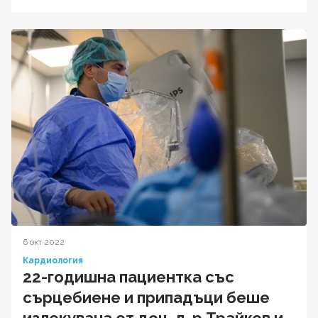
6 окт 2022
Кардиология
22-годишна пациентка със
сърцебиене и припадъци беше
излекувана от доц. д-р Трайков и