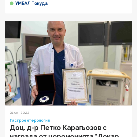
УМБАЛ Токуда
21 окт 2022
Гастроентерология
Доц. д-р Петко Карагьозов с
награда от церемонията "Лекар