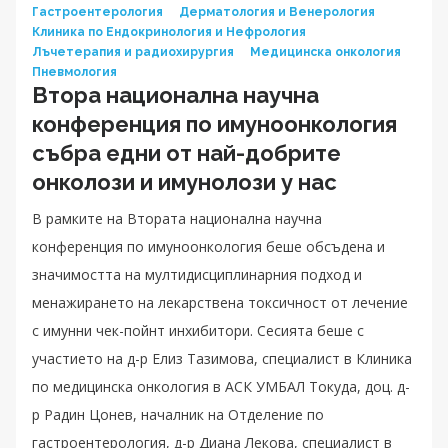
Гастроентерология
Дерматология и Венерология
Клиника по Ендокринология и Нефрология
Лъчетерапия и радиохирургия
Медицинска онкология
Пневмология
Втора национална научна
конференция по имуноонкология
събра едни от най-добрите
онколози и имунолози у нас
В рамките на Втората национална научна
конференция по имуноонкология беше обсъдена и
значимостта на мултидисциплинарния подход и
менажирането на лекарствена токсичност от лечение
с имунни чек-пойнт инхибитори. Сесията беше с
участието на д-р Елиз Тазимова, специалист в Клиника
по медицинска онкология в АСК УМБАЛ Токуда, доц. д-
р Радин Цонев, началник на Отделение по
гастроентерология, д-р Диана Лекова, специалист в