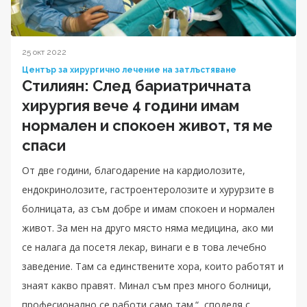
25 окт 2022
Център за хирургично лечение на затлъстяване
Стилиян: След бариатричната
хирургия вече 4 години имам
нормален и спокоен живот, тя ме
спаси
От две години, благодарение на кардиолозите,
ендокринолозите, гастроентеролозите и хурурзите в
болницата, аз съм добре и имам спокоен и нормален
живот. За мен на друго място няма медицина, ако ми
се налага да посетя лекар, винаги е в това лечебно
заведение. Там са единствените хора, които работят и
знаят какво правят. Минал съм през много болници,
професионално се работи само там.“, споделя с