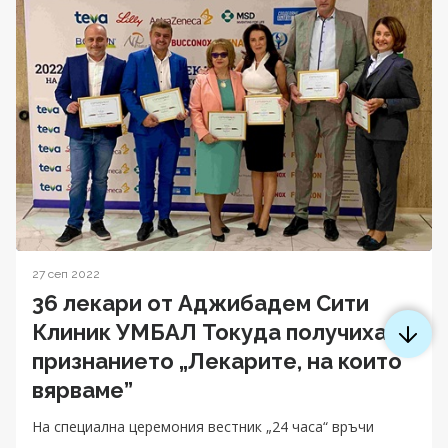
27 сеп 2022
36 лекари от Аджибадем Сити
Клиник УМБАЛ Токуда получиха
признанието „Лекарите, на които
вярваме”
На специална церемония вестник „24 часа“ връчи