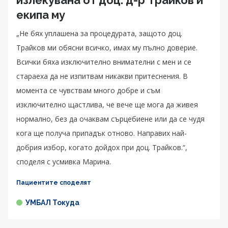
екипа му
„Не бях уплашена за процедурата, защото доц.
Трайков ми обясни всичко, имах му пълно доверие.
Всички бяха изключително внимателни с мен и се
стараеха да не изпитвам никакви притеснения. В
момента се чувствам много добре и съм
изключително щастлива, че вече ще мога да живея
нормално, без да очаквам сърцебиене или да се чудя
кога ще получа припадък отново. Направих най-
добрия избор, когато дойдох при доц. Трайков.“,
споделя с усмивка Марина.
Пациентите споделят
УМБАЛ Токуда