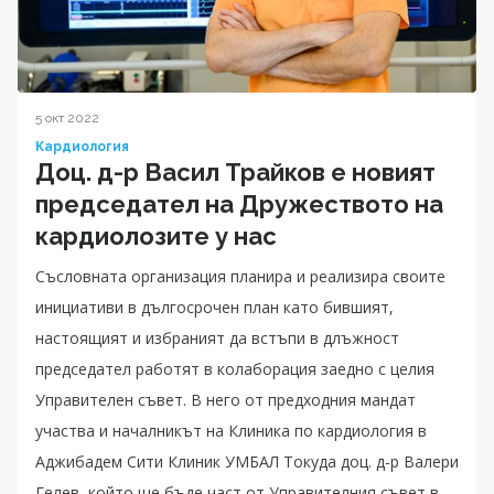
5 окт 2022
Кардиология
Доц. д-р Васил Трайков е новият
председател на Дружеството на
кардиолозите у нас
Съсловната организация планира и реализира своите
инициативи в дългосрочен план като бившият,
настоящият и избраният да встъпи в длъжност
председател работят в колаборация заедно с целия
Управителен съвет. В него от предходния мандат
участва и началникът на Клиника по кардиология в
Аджибадем Сити Клиник УМБАЛ Токуда доц. д-р Валери
Гелев, който ще бъде част от Управителния съвет в