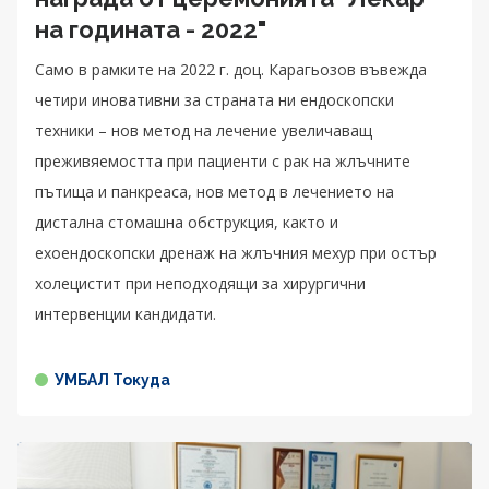
на годината - 2022"
Само в рамките на 2022 г. доц. Карагьозов въвежда
четири иновативни за страната ни ендоскопски
техники – нов метод на лечение увеличаващ
преживяемостта при пациенти с рак на жлъчните
пътища и панкреаса, нов метод в лечението на
дистална стомашна обструкция, както и
ехоендоскопски дренаж на жлъчния мехур при остър
холецистит при неподходящи за хирургични
интервенции кандидати.
УМБАЛ Токуда